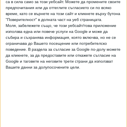
са в сила само за този уебсайт. Можете да промените своите
Добруджанския съюз на зърнопроизводителите.
предпочитания или да оттеглите съгласието си по всяко
време, като се върнете на този сайт и кликнете върху бутона
Фермерите разчитат добрите добиви да компенсират
"Поверителност" в долната част на уеб страницата.
високата себестойност на производството заради
Моля, забележете също, че този уебсайт/това приложение
поскъпналите с 30 до 40% горива и торове, след
използва една или повече услуги на Google и може да
събира и съхранява информация, която включва, но не се
избухването на войната в Близкия изток.
ограничава до Вашето посещение или потребителско
Много зърнопроизводители обаче са ограничили рязко
поведение. В раздела за съгласие за Google по-долу можете
да кликнете, за да предоставите или откажете съгласие на
наторяването и растителната защита, за да намалят
Google и таговете на неговите трети страни да използват
себестойността на производството, което може да
Вашите данни за долупосочените цели.
доведе на места до по-ниски от очакваното добиви.
А обещаното по време на служебния
кабинет подпомагане чрез по-голяма отстъпка от акциза
на земеделския дизел е останало само на думи. „Беше
ни обещано да ни изплатят възможно най-бързо
допълнително по 9 евроцента на литър дизел, закупен
при миналогодишната кампания, но още ги чакаме“, каза
тези дни пред "Агри" Людмил Работов, председател на