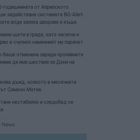
50-годишнината от Априлското
ше задействана системата BG-Alert.
ите води заляха дворове и къщи.
лни щети в града, като засегна и
рво е счупило каменният му парапет.
во беше отменена заради проливните
няма да има шествия за Деня на
олкова дъжд, колкото е месечната
огът Симеон Матев.
тане нестабилно и следобед се
и.