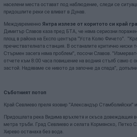
населени места остават под наблюдение, следи се ситуаци
придошлите реки се вливат в Дунав.
Междувременно
Янтра излезе от коритото си край гра
Димитър Славов каза пред БТА, че няма сериозни поражен
площ в района на Експо центъра "Уста Колю Фичето". "Кра
пречиствателната станция. В останалите критично ниски т
Стърмен засега няма проблем", посочи Славов. "Измерват
отчете към 8:00 часа повишение на водния стълб само с ок
застой. Надяваме се нивото да започне да спада", допълни
Съботният потоп
Край Севлиево преля язовир "Александър Стамболийски" и 
Придошлата река Видима връхлетя и скъса довеждащия в
метра тръби. Град Севлиево и селата Кормянско, Петко С
Хирево останаха без вода.