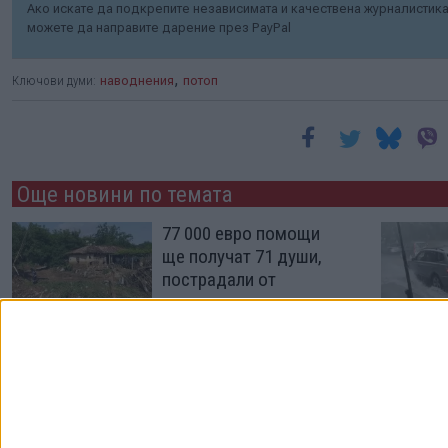
Ако искате да подкрепите независимата и качествена журналистика 
можете да направите дарение през PayPal
,
Ключови думи:
наводнения
потоп
Още новини по темата
77 000 евро помощи
ще получат 71 души,
пострадали от
наводнения
23 Юли 2026
Не природата,
идиотията ни
изненадва!