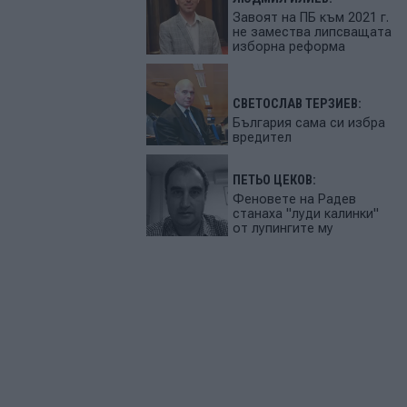
Завоят на ПБ към 2021 г.
не замества липсващата
изборна реформа
СВЕТОСЛАВ ТЕРЗИЕВ:
България сама си избра
вредител
ПЕТЬО ЦЕКОВ:
Феновете на Радев
станаха "луди калинки"
от лупингите му