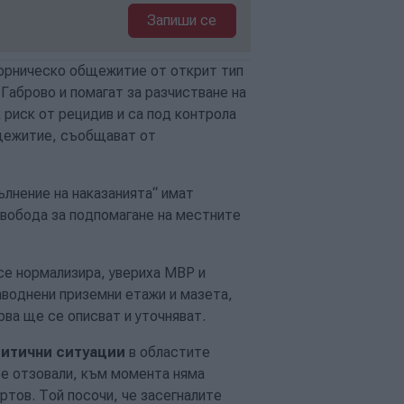
Запиши се
ворническо общежитие от открит тип
 Габрово и помагат за разчистване на
 риск от рецидив и са под контрола
бщежитие, съобщават от
лнение на наказанията“ имат
свобода за подпомагане на местните
се нормализира, увериха МВР и
аводнени приземни етажи и мазета,
ва ще се описват и уточняват.
ритични ситуации
в областите
се отзовали, към момента няма
тов. Той посочи, че засегналите