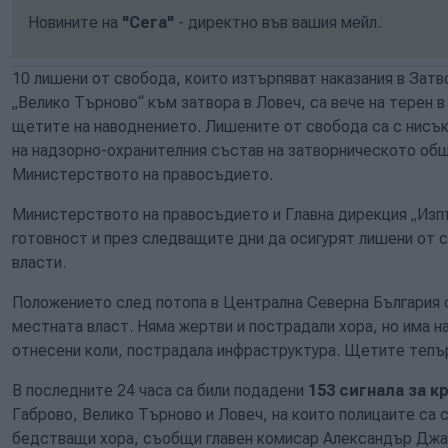
Новините на
"Сега"
- директно във вашия мейл.
10 лишени от свобода, които изтърпяват наказания в Зат
„Велико Търново“ към затвора в Ловеч, са вече на терен в
щетите на наводнението. Лишените от свобода са с нисък
на надзорно-охранителния състав на затворническото о
Министерството на правосъдието.
Министерството на правосъдието и Главна дирекция „Изпъ
готовност и през следващите дни да осигурят лишени от 
власти.
Положението след потопа в Централна Северна България 
местната власт. Няма жертви и пострадали хора, но има н
отнесени коли, пострадала инфраструктура. Щетите тепър
В последните 24 часа са били подадени
153 сигнала за к
Габрово, Велико Търново и Ловеч, на които полицаите са 
бедстващи хора, съобщи главен комисар Александър Джар