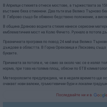
В Априлци стихията отнесе мостове, а тържествата за 1
въстание бяха отменени. Два пъти във Велико Търново бе
В Габрово също бе обявено бедствено положение, а висок
В община Дряново водната стихия нанесе сериозни материа
емблематичния мост на Колю Фичето. Рухнало в потопа дъ
Празничната програма по повод 24 май във Велико Търно
дъждове в областта. В Горна Оряховица и Лясковец също 
буквите.
Причината за потопа е, че само за около час се е излял т
норма, при това на голяма площ, обясни по бТВ климатол
Метеоролозите предупредиха, че в неделя времето ще ос
очакват нови валежи, гръмотевични бури и локални градушк
Последвайте ни и в