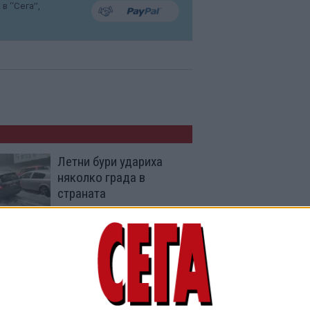
в “Сега”,
Летни бури удариха
няколко града в
страната
22 Юли 2026
Заради бури и порои са
възможни наводнения
днес