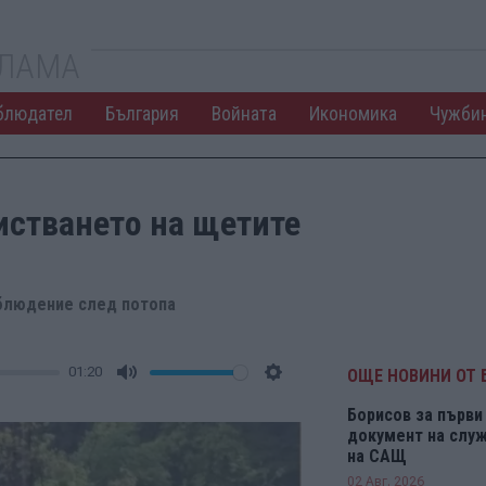
КЛАМА
блюдател
България
Войната
Икономика
Чужби
истването на щетите
аблюдение след потопа
01:20
ОЩЕ НОВИНИ ОТ 
Mute
Settings
Борисов за първи 
документ на служ
на САЩ
02 Авг. 2026