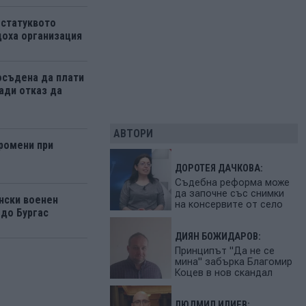
 статуквото
оха организация
осъдена да плати
ади отказ да
АВТОРИ
ромени при
ДОРОТЕЯ ДАЧКОВА:
Съдебна реформа може
да започне със снимки
нски военен
на консервите от село
 до Бургас
ДИЯН БОЖИДАРОВ:
Принципът "Да не се
мина" забърка Благомир
Коцев в нов скандал
ЛЮДМИЛ ИЛИЕВ: