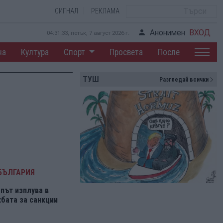
СИГНАЛ
РЕКЛАМА
Анонимен
ВХОД
04:31:34, петък, 7 август 2026 г.
на
Култура
Спорт
Просвета
После
ТУШ
Разгледай всички
БЪЛГАРИЯ
път изплува в
бата за санкции