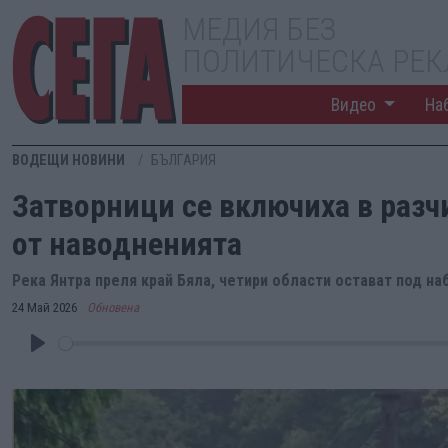
МЕДИЯ БЕЗ
ПОЛИТИЧЕСКА РЕ
Видео
На
ВОДЕЩИ НОВИНИ
БЪЛГАРИЯ
Затворници се включиха в разч
от наводненията
Река Янтра преля край Бяла, четири области остават под н
24 Май 2026
Обновена
Play