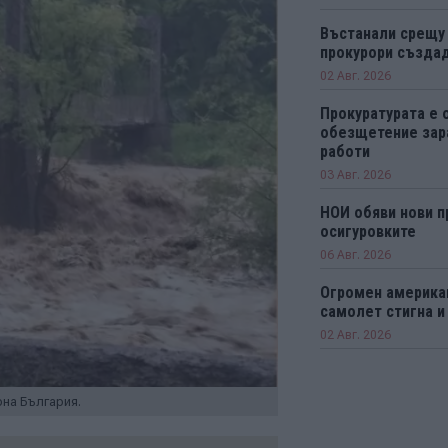
Въстанали срещу
прокурори създад
02 Авг. 2026
Прокуратурата е 
обезщетение зар
работи
03 Авг. 2026
НОИ обяви нови п
осигуровките
06 Авг. 2026
Огромен америка
самолет стигна и
02 Авг. 2026
на България.