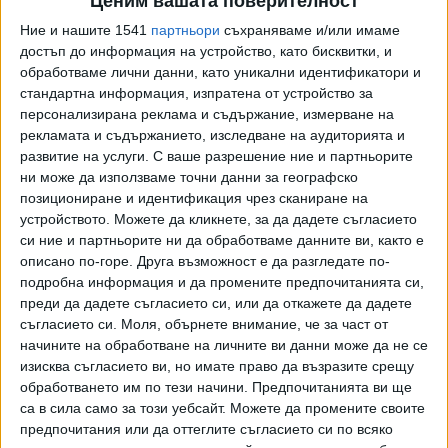
Ценим вашата поверителност
Както "Сега" писа през февруари, ВАС се кани да си
Ние и нашите 1541
партньори
съхраняваме и/или имаме
достъп до информация на устройство, като бисквитки, и
разкрие нова, трета колегия. Тя ще се ръководи от нов
обработваме лични данни, като уникални идентификатори и
зам.-председател на съда, ще има още един шеф на
стандартна информация, изпратена от устройство за
отделение и 14 редови съдии. Очакваше се да бъдат
персонализирана реклама и съдържание, измерване на
назначени също 9 съдебни помощници (любима
рекламата и съдържанието, изследване на аудиторията и
длъжност за децата на хора от системата), 7
развитие на услуги.
С ваше разрешение ние и партньорите
секретари, 7 деловодители. Освен всичко ще има един
ни може да използваме точни данни за географско
секретар на председателя, както и шофьор.
позициониране и идентификация чрез сканиране на
устройството. Можете да кликнете, за да дадете съгласието
Решението за отпускането на 2 098 877 евро за ВАС за
си ние и партньорите ни да обработваме данните ви, както е
описано по-горе. Друга възможност е да разгледате по-
2026 г. беше взето на 28 януари, явно по спешност,
подробна информация и да промените предпочитанията си,
вероятно за да се случи преди служебния кабинет, без
преди да дадете съгласието си, или да откажете да дадете
дори да бъде съгласувано с Висшия съдебен съвет.
съгласието си.
Моля, обърнете внимание, че за част от
начините на обработване на личните ви данни може да не се
В съдебната власт отдавна се спекулира, че във ВАС ще
изисква съгласието ви, но имате право да възразите срещу
има нова колегия, която да бъде оглавена от
обработването им по тези начини. Предпочитанията ви ще
доскорошния председател на съда Георги Чолаков.
са в сила само за този уебсайт. Можете да промените своите
предпочитания или да оттеглите съгласието си по всяко
Раздуването на щата на съда, в който понастоящем има