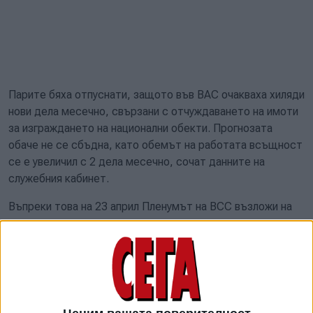
Парите бяха отпуснати, защото във ВАС очакваха хиляди
нови дела месечно, свързани с отчуждаването на имоти
за изграждането на национални обекти. Прогнозата
обаче не се сбъдна, като обемът на работата всъщност
се е увеличил с 2 дела месечно, сочат данните на
служебния кабинет.
Въпреки това на 23 април Пленумът на ВСС възложи на
правната дирекция да анализира основанията за
решението на кабинета "Гюров" и при констатиране на
нарушение, то да бъде обжалвано. Жалбата е пратена
във ВАС още същия ден. А 5 дни по-късно ВАС е
разпоредил жалбата да се изпрати на Министерския
съвет за отговор и окомплектоване на преписката.