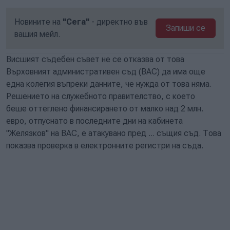
Новините на
"Сега"
- директно във
Запиши се
вашия мейл.
Висшият съдебен съвет не се отказва от това
Върховният административен съд (ВАС) да има още
една колегия въпреки данните, че нужда от това няма.
Решението на служебното правителство, с което
беше оттеглено финансирането от малко над 2 млн.
евро, отпуснато в последните дни на кабинета
"Желязков" на ВАС, е атакувано пред ... същия съд. Това
показва проверка в електронните регистри на съда.