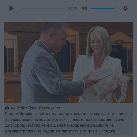
02:39
Play
Mute
Setti
Фейсбук/Дани Каназирева
Георги Чолаков, който в кулоарите на съда се спряга като причина
за разкриване на новата колегия, приветства с плюшено зайче
доскорошната герберка Дани Каназирева в редиците на
административните съдии. От лятото тя е съдия в Пловдив.