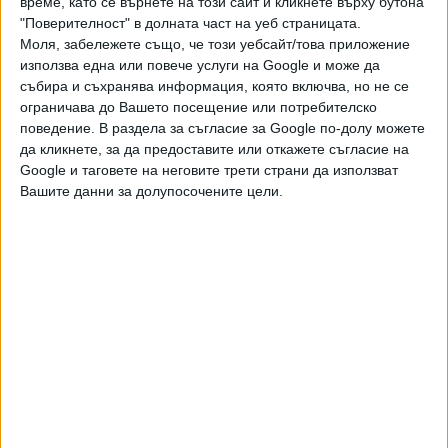
време, като се върнете на този сайт и кликнете върху бутона
106 съдии и над 20 командировани магистрати, следва
"Поверителност" в долната част на уеб страницата.
от промени в Закона за държавната собственост, с
Моля, забележете също, че този уебсайт/това приложение
които ВСС беше задължен да обезпечи с необходимия
използва една или повече услуги на Google и може да
брой съдии върховната инстанция, която поема
събира и съхранява информация, която включва, но не се
ограничава до Вашето посещение или потребителско
делата за отчуждаването на частни имоти за
поведение. В раздела за съгласие за Google по-долу можете
изграждането на национални обекти. Режимът, при който
да кликнете, за да предоставите или откажете съгласие на
отчуждаването да минава през ВАС, действаше до 2019
Google и таговете на неговите трети страни да използват
г., когато подсъдността беше "свалена" на окръжно
Вашите данни за долупосочените цели.
ниво, не само за да бъдат разтоварени върховните
магистрати, но и да бъдат улеснени гражданите.
Логиката е, че където е имотът, там би трябвало да е и
делото.
На 9 януари тогавашният и.ф. председател на ВАС
Мариника Чернева праща до ВСС искане за
допълнително финансиране на съда заради промените в
закона. Тя обяснява, че е поискала данни от премиера за
броя на имотите частна собственост, които са
предназначени за изграждането на национални обекти и