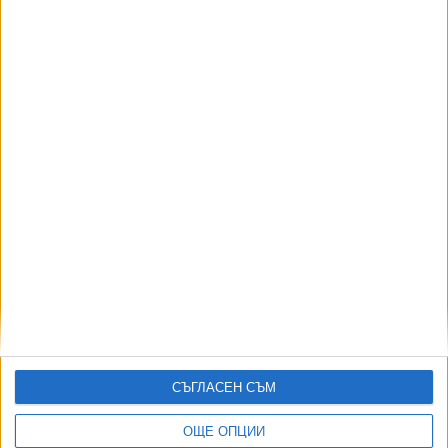
Още новини по темата
Първи прокурорски шеф е предложен за член на
ВСС
04 Авг. 2026
Съдебната власт ще избере ВСС чак в късна
есен
10 Юли 2026
Според министър Найденов прокурор Русинова
не бива да припарва до съда
04 Юли 2026
СЪГЛАСЕН СЪМ
ОЩЕ ОПЦИИ