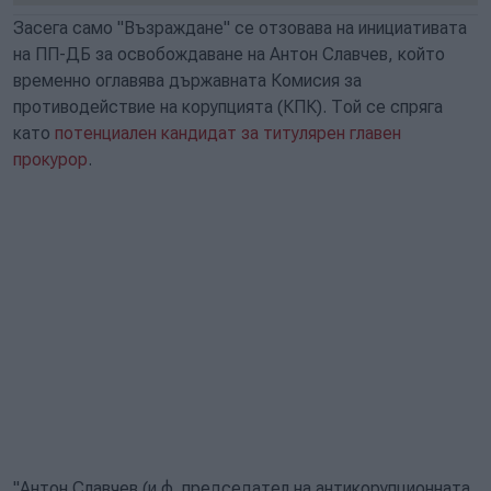
Засега само "Възраждане" се отзовава на инициативата
на ПП-ДБ за освобождаване на Антон Славчев, който
временно оглавява държавната Комисия за
противодействие на корупцията (КПК). Той се спряга
като
потенциален кандидат за титулярен главен
прокурор
.
"Антон Славчев (и.ф. председател на антикорупционната