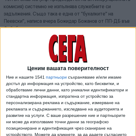
комисия) системно не изпълнява служебните си
задължения. Също така е една от "бухалките" на
Пеевски", написа вчера Божидар Божанов от ПП-ДБ във
Фейсбук.
Десните подготвиха проект на решение за
освобождаването на Славчев, но трябва да намерят 80
депутатски подписа за внасянето му. Със собствени
сили обаче не могат да постигнат тази бройка и затова
Ценим вашата поверителност
търсят съдействието на другите парламентарни групи и
на независимите депутати. Днес следобеда лидерът на
Ние и нашите 1541
партньори
съхраняваме и/или имаме
достъп до информация на устройство, като бисквитки, и
"Възраждане" Костадин Костадинов съобщи пред
обработваме лични данни, като уникални идентификатори и
журналистите в Народното събрание, че след разговор
стандартна информация, изпратена от устройство за
със съпредседателя на ПП-ДБ Кирил Петков е решил,
персонализирана реклама и съдържание, измерване на
че партията му ще подкрепи инициативата.
рекламата и съдържанието, изследване на аудиторията и
развитие на услуги.
С ваше разрешение ние и партньорите
"Изчерпана е цялата политическа система в България,
ни може да използваме точни данни за географско
която е "затапена" от хора на Пеевски. Така че, дори
позициониране и идентификация чрез сканиране на
един да можем да махнем сега, пак е едно добро начало
устройството. Можете да кликнете, за да дадете съгласието