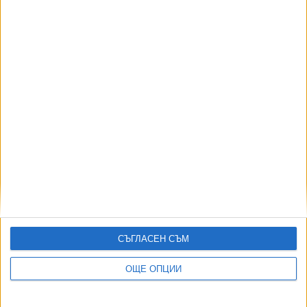
В отсъствието на Антон Славчев НС одобри
оставката му от КОНПИ
13 Февр. 2026
Шефът на КПК подаде оставка часове преди
комисията да бъде закрита
11 Февр. 2026
Още по темата
СЪГЛАСЕН СЪМ
ОЩЕ НОВИНИ ОТ БЪЛГАРИЯ
ОЩЕ ОПЦИИ
НОИ обяви нови промени при осигуровките
06 Авг. 2026