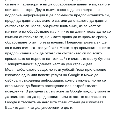
... Когато говорим за Пеевски, който стои начело на
си ние и партньорите ни да обработваме данните ви, както е
държавата, и хора, които са предложени от него, там
описано по-горе. Друга възможност е да разгледате по-
подробна информация и да промените предпочитанията си,
имаме два много простички избора: или с Пеевски, или
преди да дадете съгласието си, или да откажете да дадете
против Пеевски. Ние сме против Пеевски", обяви
съгласието си.
Моля, обърнете внимание, че за част от
Костадинов.
начините на обработване на личните ви данни може да не се
изисква съгласието ви, но имате право да възразите срещу
По-рано днес председателят на ДПС Делян Пеевски,
обработването им по тези начини. Предпочитанията ви ще
който беше обвинен, че контролира Славчев направи
са в сила само за този уебсайт. Можете да промените своите
странно изявление по темата. Той обяви пред медиите,
предпочитания или да оттеглите съгласието си по всяко
че и.д. шефът на КПК е "служител на мистър Кеш" (така
време, като се върнете на този сайт и кликнете върху бутона
Пеевски нарича президента Румен Радев - бел.ред.) и
"Поверителност" в долната част на уеб страницата.
Моля, забележете също, че този уебсайт/това приложение
освен това го навърза с бизнесмена и медиен издател
използва една или повече услуги на Google и може да
Иво Прокопиев. Според Пеевски ПП-ДБ искат оставката
събира и съхранява информация, която включва, но не се
на Славчев, защото той е спечелил конкурс за прокурор
ограничава до Вашето посещение или потребителско
в Софийска градска прокуратура. "Нуждае се от това
поведение. В раздела за съгласие за Google по-долу можете
освобождаване от длъжността председател, за да
да кликнете, за да предоставите или откажете съгласие на
стане прокурор при другия удобен главен прокурор
Google и таговете на неговите трети страни да използват
Сарафов, който отново работи за този кръг", неясно
Вашите данни за долупосочените цели.
обясни той. За твърденията си не предостави