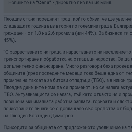
Новините на
"Сега"
- директно във вашия мейл.
Пловдив стана поредният град, който обяви, че ще увелич
следващата година във втория по големина град в Българи
граждани - от 1,8 на 2,6 промила (или 44%). За бизнеса тя 
45%).
"С разрастването на града и нарастването на населението
транспортиране и обработка на отпадъци нараства. За да 
допълнително финансиране. Много разговори бяха проведе
общините (през последните месеци това беше една от тем
промяна на таксата за битови отпадъци (ТБО), а в някои г
Пловдив данъците няма да се променят, но се налага акту
ТБО. Актуализацията се налага, тъй като откакто не е про
повишена минималната работна заплата, горивата и елект
почистването винаги се е доплащало със средства от бю
на Пловдив Костадин Димитров.
Приходите за общината от предложеното увеличение на т