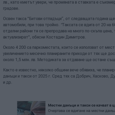
лв., като кметът увери, че промяната в ставката е съизме
градове.
Освен такса "Битови отпадъци“, от следващата година ще 
автомобили, при това тройно.
"
Таксата се вдига от 20 на 6
отделни райони тя се препродава на много по-скъпа цена, 
актуализират", обясни Костадин Димитров.
Около 4 200 са паркоместата, които се използват от мес
увеличението месечно планираните приходи от тях ще дост
около 1,5 млн. лв. Методиката за отдаване ще остане същ
Както е известно, няколко общини вече обявиха, че плани
данъци и такси от 2025 г. Сред тях са Добрич, Хасково, Д
и др.
Местни данъци и такси се качват в ц
Очертава се вдигане на местни данъц