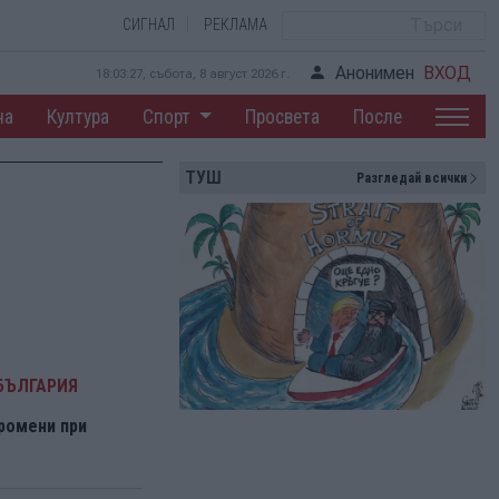
СИГНАЛ
РЕКЛАМА
Анонимен
ВХОД
18:03:28, събота, 8 август 2026 г.
на
Култура
Спорт
Просвета
После
ТУШ
Разгледай всички
БЪЛГАРИЯ
ромени при