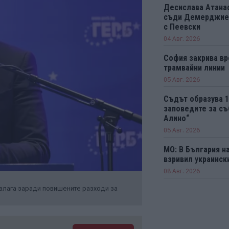
Десислава Атанас
съди Демерджиев
с Пеевски
04 Авг. 2026
София закрива вр
трамвайни линии
05 Авг. 2026
Съдът образува 
заповедите за съ
Алино“
05 Авг. 2026
МО: В България н
взривил украинск
08 Авг. 2026
налага заради повишените разходи за