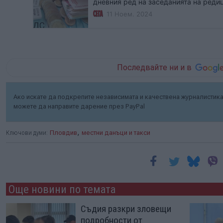
дневния ред на заседанията на реди
влизат промени, свързани с налозите
11 Ноем. 2024
Pariteni. bg.
Последвайте ни и в
Ако искате да подкрепите независимата и качествена журналистика 
можете да направите дарение през PayPal
,
Ключови думи:
Пловдив
местни данъци и такси
Още новини по темата
Съдия разкри зловещи
подробности от