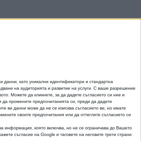
и данни, като уникални идентификатори и стандартна
ване на аудиторията и развитие на услуги.
С ваше разрешение
то. Можете да кликнете, за да дадете съгласието си ние и
и да промените предпочитанията си, преди да дадете
ите ви данни може да не се изисква съгласието ви, но имате
омените своите предпочитания или да оттеглите съгласието си
ва информация, която включва, но не се ограничава до Вашето
рично писмено разрешение на СЕГА АД
ажете съгласие на Google и таговете на неговите трети страни
КТИ