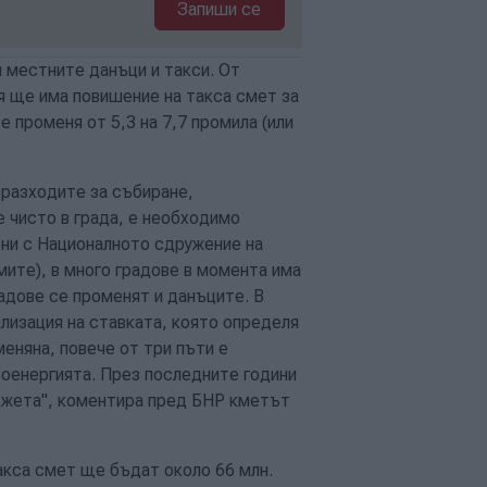
Запиши се
и местните данъци и такси. От
я ще има повишение на такса смет за
се променя от 5,3 на 7,7 промила (или
 разходите за събиране,
е чисто в града, е необходимо
ни с Националното сдружение на
ите), в много градове в момента има
радове се променят и данъците. В
ализация на ставката, която определя
меняна, повече от три пъти е
роенергията. През последните години
джета", коментира пред БНР кметът
акса смет ще бъдат около 66 млн.