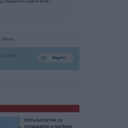
ца общински съвети вече
, установи финансовият сайт
в “Сега”,
Непълнолетни са
подмамили и пребили