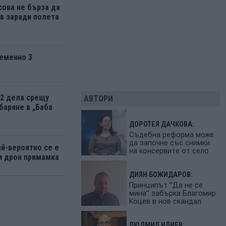
ова не бърза да
 заради полета
еменно 3
12 дела срещу
АВТОРИ
баряне в „Баба
ДОРОТЕЯ ДАЧКОВА:
Съдебна реформа може
да започне със снимки
ай-вероятно се е
на консервите от село
и дрон примамка
ДИЯН БОЖИДАРОВ:
Принципът "Да не се
мина" забърка Благомир
Коцев в нов скандал
ЛЮДМИЛ ИЛИЕВ: