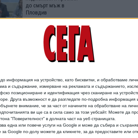
до смърт мъж в
Пловдив
06 Авг. 2026
Лекарската ОПГ от
Пловдив била от
семеен тип
04 Юни 2026
о информация на устройство, като бисквитки, и обработваме личн
ма и съдържание, измерване на рекламата и съдържанието, изслед
фско позициониране и идентификация чрез сканиране на устройство
-горе. Друга възможност е да разгледате по-подробна информация 
бърнете внимание, че за част от начините на обработване на личн
дпочитанията ви ще са в сила само за този уебсайт. Можете да пр
утона "Поверителност" в долната част на уеб страницата.
зва една или повече услуги на Google и може да събира и съхраня
дането на цели или части от текста или изображенията става след из
за Google по-долу можете да кликнете, за да предоставите или отк
АРХИВ НА В. СЕГА
ЗА НАС
РЕКЛАМА
УСЛОВИЯ ЗА ПОЛЗВАНЕ
КОНТА