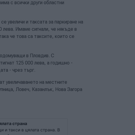
рима с всички други областни
се увеличи и таксата за паркиране на
0 лева. Имаме сигнали, че някъде в
така че това са таксите, които се
тодомуващи в Пловдив. С
игнат 125 000 лева, а годишно -
ата - чрез търг.
рат увеличаването на местните
упница, Ловеч, Казанлък, Нова Загора
ялата страна
и и такси в цялата страна. В