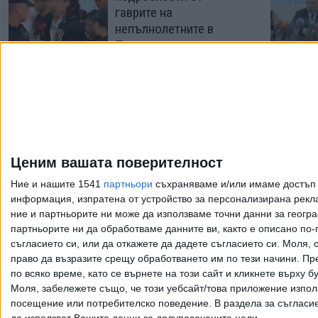
гаврите на
непълнолетните в
Пловдив
07 Авг. 2026
Общините погват
всички с неплатени
данъци за над 375
евро
Ценим вашата поверителност
12 Юли 2026
Ние и нашите 1541
партньори
съхраняваме и/или имаме достъп д
информация, изпратена от устройство за персонализирана рекла
ние и партньорите ни може да използваме точни данни за геогра
Още по темата
партньорите ни да обработваме данните ви, както е описано по
съгласието си, или да откажете да дадете съгласието си.
Моля, о
право да възразите срещу обработването им по тези начини. Пре
по всяко време, като се върнете на този сайт и кликнете върху б
Моля, забележете също, че този уебсайт/това приложение изпол
Всички права запазени. Възпроизвеж
посещение или потребителско поведение. В раздела за съгласие 