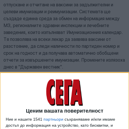
отпускане и отчитане на ваксини за задължителни и
целеви имунизации и реимунизации. Системата ще
създаде единна среда за обмен на информация между
МЗ, регионалните здравни инспекции и лечебните
заведения, които изпълняват Имунизационния календар.
Тя позволява на всеки лекар да заявява ваксини от
разстояние, да следи наличности по партиден номер и
срок на годност и да получава автоматично обобщени
отчети за извършените имунизации. Промените излязоха
днес в "Държавен вестник".
Ценим вашата поверителност
Ние и нашите 1541
партньори
съхраняваме и/или имаме
достъп до информация на устройство, като бисквитки, и