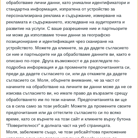
обработваме лични данни, като уникални идентификатори и
стандартна информация, изпратена от устройство за
персонализирана реклама и съдържание, измерване на
рекламата и съдържанието, изследване на аудиторията и
Въвеждането на електронната система премахва редица
развитие на услуги.
С ваше разрешение ние и партньорите
досегашни задължения за лекарите, като годишните
ни може да използваме точни данни за географско
планове и отчетите на хартиен носител. От 1 септември
позициониране и идентификация чрез сканиране на
отпада и воденето на книга за профилактичните
устройството. Можете да кликнете, за да дадете съгласието
си ние и партньорите ни да обработваме данните ви, както е
имунизации, както и вписването на данни в имунизационни
описано по-горе. Друга възможност е да разгледате по-
паспорти и лични амбулаторни карти.
подробна информация и да промените предпочитанията си,
преди да дадете съгласието си, или да откажете да дадете
Последвайте ни и в
съгласието си.
Моля, обърнете внимание, че за част от
начините на обработване на личните ви данни може да не се
изисква съгласието ви, но имате право да възразите срещу
Ако искате да подкрепите независимата
обработването им по тези начини. Предпочитанията ви ще
и качествена журналистика в “Сега”,
са в сила само за този уебсайт. Можете да промените своите
можете да направите дарение през
предпочитания или да оттеглите съгласието си по всяко
PayPal
време, като се върнете на този сайт и кликнете върху бутона
"Поверителност" в долната част на уеб страницата.
,
Ключови думи:
имунизации
лични лекари
Моля, забележете също, че този уебсайт/това приложение