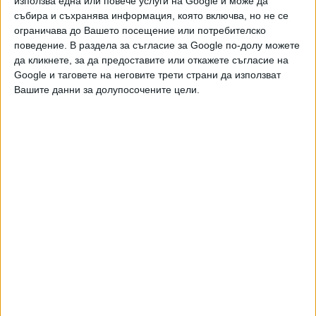
използва една или повече услуги на Google и може да
събира и съхранява информация, която включва, но не се
ограничава до Вашето посещение или потребителско
поведение. В раздела за съгласие за Google по-долу можете
Още новини по темата
да кликнете, за да предоставите или откажете съгласие на
Google и таговете на неговите трети страни да използват
През юни може да се смени личният лекар
Вашите данни за долупосочените цели.
29 Май 2026
Задължителната ваксина за варицела ще е
първо за родените тази година
09 Ноем. 2025
Личните лекари искат да гонят пациенти от
листите си
03 Окт. 2025