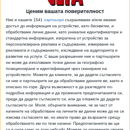
страните от НАТО идните 3-5-8 години.
Ценим вашата поверителност
Строителството на скривалища е част от стратегията
Ние и нашите 1541
партньори
съхраняваме и/или имаме
на Варшава, която ще направи идните години големи
достъп до информация на устройство, като бисквитки, и
инвестиции, "които ще ни позолят да се подготвим към
обработваме лични данни, като уникални идентификатори и
всякакво развитие на събитията", каза кметът на
стандартна информация, изпратена от устройство за
персонализирана реклама и съдържание, измерване на
Варшава Рафал Тршасковски. В рамките на програмата
рекламата и съдържанието, изследване на аудиторията и
"Варшава защитава" ще се подготвят болниците за
развитие на услуги.
С ваше разрешение ние и партньорите
извънредни ситуации и ще се проведат учебни тревоги.
ни може да използваме точни данни за географско
позициониране и идентификация чрез сканиране на
Полша не е първата страна, която започна да подготвя
устройството. Можете да кликнете, за да дадете съгласието
гражданското население към евентуално военно
си ние и партньорите ни да обработваме данните ви, както е
стълкновение с Русия. Румъния строи скривалища до
описано по-горе. Друга възможност е да разгледате по-
границата с Украйна, след като на територията бяха
подробна информация и да промените предпочитанията си,
намерени части от разбити бойни дронове.
преди да дадете съгласието си, или да откажете да дадете
съгласието си.
Моля, обърнете внимание, че за част от
Преди няколко дни Асоциацията на градовете и
начините на обработване на личните ви данни може да не се
общините в Германия призова за федерален проект за
изисква съгласието ви, но имате право да възразите срещу
ремонт на бункерите за 1 милиард евро. През февруари
обработването им по тези начини. Предпочитанията ви ще
са в сила само за този уебсайт. Можете да промените своите