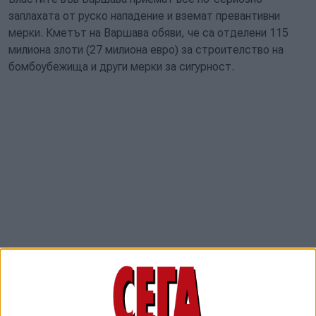
заплахата от руско нападение и вземат превантивни
мерки. Кметът на Варшава обяви, че са отделени 115
милиона злоти (27 милиона евро) за строителство на
бомбоубежища и други мерки за сигурност.
Проектът ще бъде реализиран за 2 години, последните
месеци европейските политици, разузнавачи и военни
предупреждават за възможни удари на Русия към