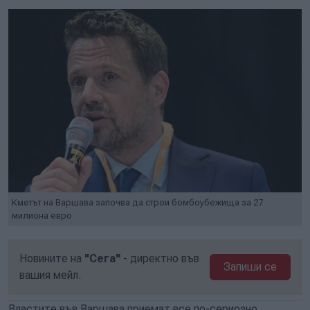
Кметът на Варшава започва да строи бомбоубежища за 27
милиона евро
Новините на
"Сега"
- директно във
Запиши се
вашия мейл.
Властите във Варшава приемат все по-сериозно