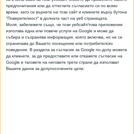
страните в Балтика решиха да построят повече от 1000
предпочитания или да оттеглите съгласието си по всяко
бетонни бункери на границите с Русия и Беларус –
време, като се върнете на този сайт и кликнете върху бутона
предимно за укрития на войниците при евентуално руско
"Поверителност" в долната част на уеб страницата.
нахлуване.
Моля, забележете също, че този уебсайт/това приложение
използва една или повече услуги на Google и може да
събира и съхранява информация, която включва, но не се
ограничава до Вашето посещение или потребителско
Последвайте ни и в
поведение. В раздела за съгласие за Google по-долу можете
да кликнете, за да предоставите или откажете съгласие на
Google и таговете на неговите трети страни да използват
Ако искате да подкрепите независимата
Вашите данни за долупосочените цели.
и качествена журналистика в “Сега”,
можете да направите дарение през
PayPal
,
,
Ключови думи:
Варшава
скривалища
бомбоубежища
Още новини по темата