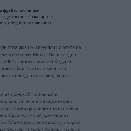
на футболния ни елит
ито директно се класират в
ана, след като столичният
нето си срещу "Спортист"
еди това имаше 3 неуспешни опита да
реньор Николай Митов. За последно
з 2001 г., когато имаше обединен
огава обаче клубът се мести в
чва от най-долното ниво, за да се
питах преди 30 години като
под кръста се опитваха да играят
то си. Искам да посветя тази победа
Юрий. Щеше да е най-щастливият
иво. Много рано ни отписаха, защото
ед това ще гледаме. Мисля, че ще се