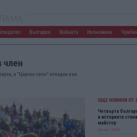
КЛАМА
блюдател
България
Войната
Икономика
Чужби
в член
ауза, а "Царско село" изпадна във
ОЩЕ НОВИНИ ОТ 
Четвърта българ
в историята ста
майстор
04 Авг. 2026