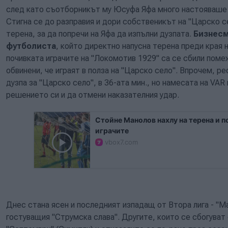
след като съотборникът му Юсуфа Яфа много настояваше д
Стигна се до разправия и дори собственикът на "Царско с
терена, за да попречи на Яфа да изпълни дузпата.
Бизнесм
футболиста
, който директно напусна терена преди края 
почивката играчите на "Локомотив 1929" са се сбили помеж
обвинени, че играят в полза на "Царско село". Впрочем, 
дузпа за "Царско село", в 36-ата мин., но намесата на VA
решението си и да отмени наказателния удар.
Стойне Манолов нахлу на терена и 
играчите
vbox7.com
Днес стана ясен и последният изпадащ от Втора лига - "Ма
гостуващия "Струмска слава". Другите, които се сбогуват