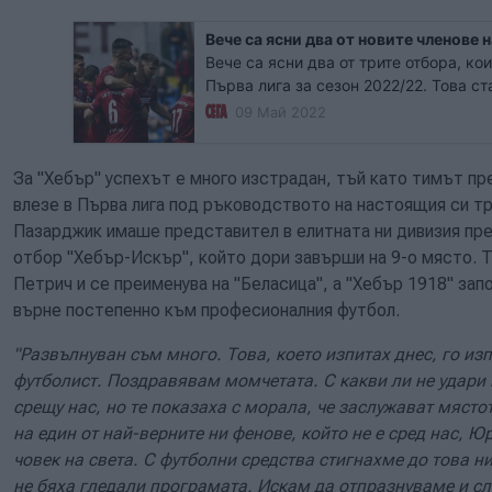
Вече са ясни два от новите членове 
Вече са ясни два от трите отбора, ко
Първа лига за сезон 2022/22. Това ст
"Септември" завърши 1:1 при гостува
09 Май 2022
(Своге) в XXXVI кръг на Втора лига.
За "Хебър" успехът е много изстрадан, тъй като тимът пр
влезе в Първа лига под ръководството на настоящия си т
Пазарджик имаше представител в елитната ни дивизия пре
отбор "Хебър-Искър", който дори завърши на 9-о място. Т
Петрич и се преименува на "Беласица", а "Хебър 1918" запо
върне постепенно към професионалния футбол.
"Развълнуван съм много. Това, което изпитах днес, го из
футболист. Поздравявам момчетата. С какви ли не удари 
срещу нас, но те показаха с морала, че заслужават място
на един от най-верните ни фенове, който не е сред нас, 
човек на света. С футболни средства стигнахме до това н
не бяха гледали програмата. Искам да отпразнуваме и сл