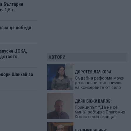
а България
я 1,5 г.
усна да победи
апусна ЦСКА,
одството
АВТОРИ
ДОРОТЕЯ ДАЧКОВА:
окори Шанхай за
Съдебна реформа може
да започне със снимки
на консервите от село
ДИЯН БОЖИДАРОВ:
Принципът "Да не се
мина" забърка Благомир
Коцев в нов скандал
ЛЮДМИЛ ИЛИЕВ: