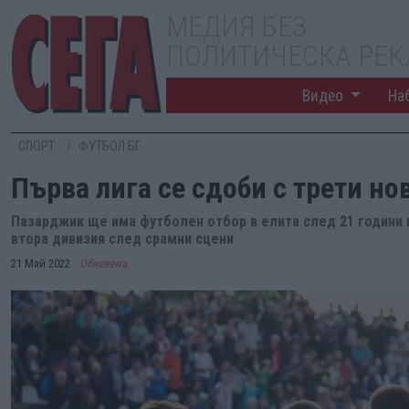
МЕДИЯ БЕЗ
ПОЛИТИЧЕСКА РЕ
Видео
На
СПОРТ
ФУТБОЛ БГ
Първа лига се сдоби с трети но
Пазарджик ще има футболен отбор в елита след 21 години п
втора дивизия след срамни сцени
21 Май 2022
Обновена