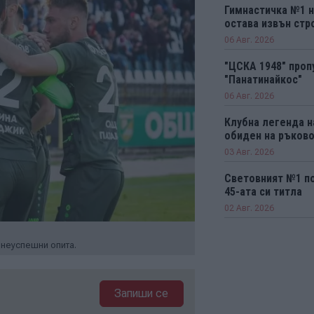
Гимнастичка №1 н
остава извън стро
06 Авг. 2026
"ЦСКА 1948" проп
"Панатинайкос"
06 Авг. 2026
Клубна легенда н
обиден на ръков
03 Авг. 2026
Световният №1 п
45-ата си титла
02 Авг. 2026
 неуспешни опита.
Запиши се