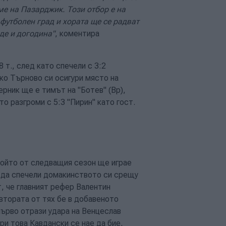
е на Пазарджик. Този отбор е на
 футболен град и хората ще се радват
де и догодина"
, коментира
 т., след като спечели с 3:2
ко Търново си осигури място на
ерник ще е тимът на "Ботев" (Вр),
о разгроми с 5:3 "Пирин" като гост.
който от следващия сезон ще играе
я да спечели домакинството си срещу
т, че главният рефер Валентин
 втората от тях бе в добавеното
ърво отрази удара на Венцеслав
ри това Кавдански се нае да бие,