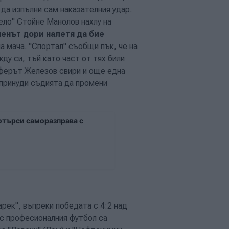
а изпълни сам наказателния удар.
ело" Стойне Манолов нахлу на
енът дори налетя да бие
на мача. "Спортал" съобщи пък, че на
ду си, тъй като част от тях били
реферът Железов свири и още една
R принуди съдията да промени
потърси саморазправа с
рек", въпреки победата с 4:2 над
 с професионалния футбол са