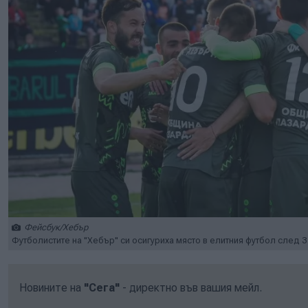
Фейсбук/Хебър
Футболистите на "Хебър" си осигуриха място в елитния футбол след 3
Новините на
"Сега"
- директно във вашия мейл.