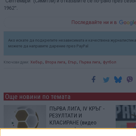
"Септември" (Симитли) и отказалите се по-рано през сезо
1962".
Последвайте ни и в
Ако искате да подкрепите независимата и качествена журналистика 
можете да направите дарение през PayPal
,
,
,
,
Ключови думи:
Хебър
Втора лига
Етър
Първа лига
футбол
Още новини по темата
ПЪРВА ЛИГА, IV КРЪГ -
РЕЗУЛТАТИ И
КЛАСИРАНЕ (видео
репортажи)