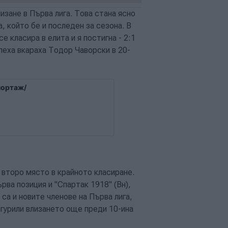
изане в Първа лига. Това стана ясно
а, който бе и последен за сезона. В
 класира в елита и я постигна - 2:1
пеха вкараха Тодор Чаворски в 20-
портаж/
 второ място в крайното класиране.
рва позиция и "Спартак 1918" (Вн),
са и новите членове на Първа лига,
игурили влизането още преди 10-ина