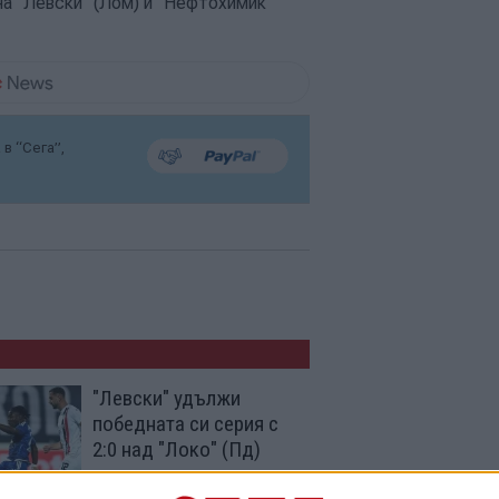
на "Левски" (Лом) и "Нефтохимик
в “Сега”,
"Левски" удължи
победната си серия с
2:0 над "Локо" (Пд)
07 Авг. 2026