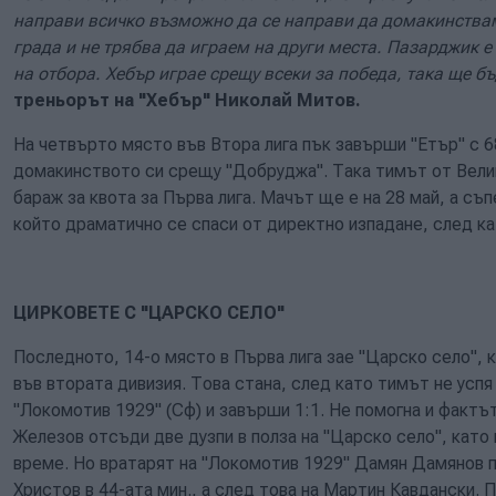
направи всичко възможно да се направи да домакинствам
града и не трябва да играем на други места. Пазарджик е
на отбора. Хебър играе срещу всеки за победа, така ще бъ
треньорът на "Хебър" Николай Митов.
На четвърто място във Втора лига пък завърши "Етър" с 68
домакинството си срещу "Добруджа". Така тимът от Вели
бараж за квота за Първа лига. Мачът ще е на 28 май, а съп
който драматично се спаси от директно изпадане, след кат
ЦИРКОВЕТЕ С "ЦАРСКО СЕЛО"
Последното, 14-о място в Първа лига зае "Царско село", 
във втората дивизия. Това стана, след като тимът не усп
"Локомотив 1929" (Сф) и завърши 1:1. Не помогна и фактъ
Железов отсъди две дузпи в полза на "Царско село", като
време. Но вратарят на "Локомотив 1929" Дамян Дамянов п
Христов в 44-ата мин., а след това на Мартин Кавдански. П