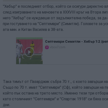
"Хебър" е последният отбор, който си осигури директно вл
след изиграването на мачовете в XXXVIII кръг на Втора лиг
него "Хебър" се нуждаеше от задължителна победа, за да се
при гостуването на "Септември" (Симитли). Головете за ус
ата мин. и Китан Василев в 38-ата.
Септември Симитли - Хебър 1:2 /ре
vbox7.com
Така тимът от Пазарджик събра 70 т., с което завърши на
Също по 70 т. имат "Септември" (Сф), който завърши на пъ
който пък остана на трето място. Именно тези три отбора 
като столичният "Септември" и "Спартак 1918" си бяха ос
дни.