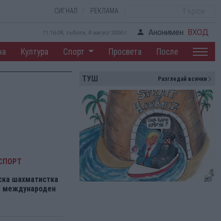
СИГНАЛ
РЕКЛАМА
Анонимен
ВХОД
11:16:09, събота, 8 август 2026 г.
на
Култура
Спорт
Просвета
После
ТУШ
Разгледай всички
СПОРТ
ска шахматистка
на международен