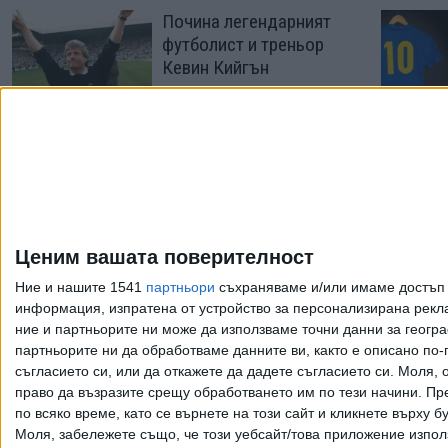
Почина легендарният
футболист и треньор
Кевин Кийгън
20 Юли 2026
29 г. по-късно "Левски"
пак не можа да бие
"Добруджа"
Ценим вашата поверителност
05 Апр. 2026
Ние и нашите 1541
партньори
съхраняваме и/или имаме достъп д
информация, изпратена от устройство за персонализирана рекла
ние и партньорите ни може да използваме точни данни за геогра
Още по темата
партньорите ни да обработваме данните ви, както е описано по
съгласието си, или да откажете да дадете съгласието си.
Моля, о
право да възразите срещу обработването им по тези начини. Пре
по всяко време, като се върнете на този сайт и кликнете върху б
Моля, забележете също, че този уебсайт/това приложение изпол
Всички права запазени. Възпроизвеж