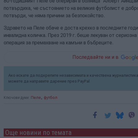
80-годишният Пеле бе опериран в болница "Алберт Айнщай
потвърдиха, че състоянието на великия футболист е добро
потвърди, че няма причини за безпокойство.
Здравето на Пеле обаче е доста крехко в последните годи
инвалидна количка. През 2019 г. беше лекуван от сериозна
операция за премахване на камъни в бъбреците.
Последвайте ни и в
Ако искате да подкрепите независимата и качествена журналистика 
можете да направите дарение през PayPal
,
Ключови думи:
Пеле
футбол
Още новини по темата