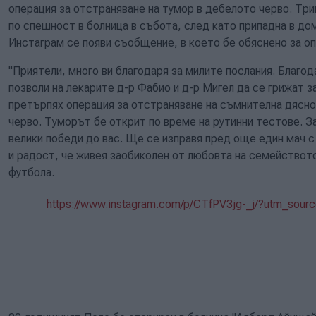
операция за отстраняване на тумор в дебелото черво. Тр
по спешност в болница в събота, след като припадна в дом
Инстаграм се появи съобщение, в което бе обяснено за о
"Приятели, много ви благодаря за милите послания. Благода
позволи на лекарите д-р Фабио и д-р Мигел да се грижат 
претърпях операция за отстраняване на съмнителна дясн
черво. Туморът бе открит по време на рутинни тестове. З
велики победи до вас. Ще се изправя пред още един мач с
и радост, че живея заобиколен от любовта на семейството
футбола.
https://www.instagram.com/p/CTfPV3jg-_j/?utm_sou