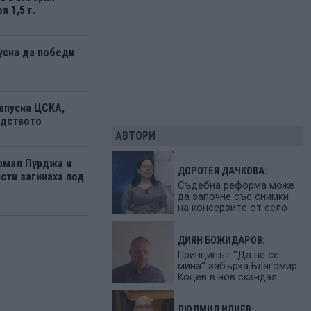
я 1,5 г.
усна да победи
апусна ЦСКА,
одството
АВТОРИ
рмал Пурджа и
ДОРОТЕЯ ДАЧКОВА:
сти загинаха под
Съдебна реформа може
да започне със снимки
на консервите от село
ДИЯН БОЖИДАРОВ:
Принципът "Да не се
мина" забърка Благомир
Коцев в нов скандал
ЛЮДМИЛ ИЛИЕВ: