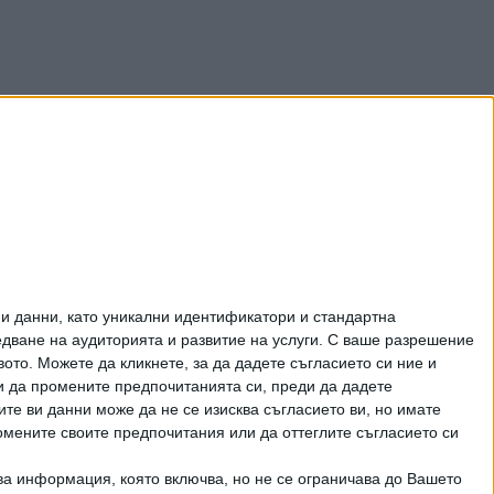
и данни, като уникални идентификатори и стандартна
ване на аудиторията и развитие на услуги.
С ваше разрешение
то. Можете да кликнете, за да дадете съгласието си ние и
и да промените предпочитанията си, преди да дадете
ите ви данни може да не се изисква съгласието ви, но имате
омените своите предпочитания или да оттеглите съгласието си
ва информация, която включва, но не се ограничава до Вашето
рично писмено разрешение на СЕГА АД