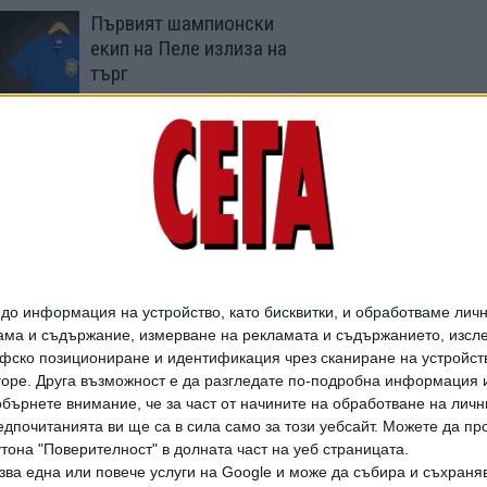
Първият шампионски
екип на Пеле излиза на
търг
03 Юни 2026
5 жени от националния
отбор на Иран
получиха убежище в
Австралия
10 Март 2026
о информация на устройство, като бисквитки, и обработваме личн
ма и съдържание, измерване на рекламата и съдържанието, изслед
фско позициониране и идентификация чрез сканиране на устройство
-горе. Друга възможност е да разгледате по-подробна информация 
бърнете внимание, че за част от начините на обработване на личн
дпочитанията ви ще са в сила само за този уебсайт. Можете да пр
утона "Поверителност" в долната част на уеб страницата.
зва една или повече услуги на Google и може да събира и съхраня
дането на цели или части от текста или изображенията става след из