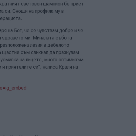
икратният световен шампион бе приет
а си. Снощи на профила му в
перацията.
ря на Бог, че се чувствам добре и че
за здравето ми. Миналата събота
оразположена лезия в дебелото
а щастие съм свикнал да празнувам
 усмивка на лицето, много оптимизъм
 и приятелите си", написа Краля на
rce=ig_embed