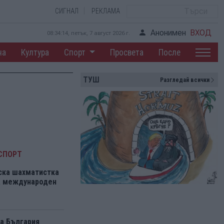
СИГНАЛ
РЕКЛАМА
Анонимен
ВХОД
08:34:14, петък, 7 август 2026 г.
на
Култура
Спорт
Просвета
После
ТУШ
Разгледай всички
СПОРТ
ска шахматистка
на международен
а България