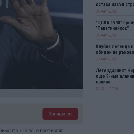
остава извън стро
06 Авг. 2026
"ЦСКА 1948" проп
"Панатинайкос"
06 Авг. 2026
Клубна легенда н
обиден на ръков
03 Авг. 2026
Легендарният Ни
още 9-има алпини
лавина
31 Юли 2026
Запиши се
именто - Пеле, е претърпял