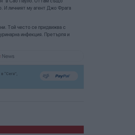
н" в Сао Пауло. Оттам също
. И личният му агент Джо Фрага
ни. Той често се придвижва с
 уринарна инфекция. Претърпя и
в “Сега”,