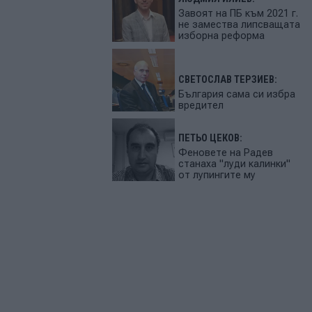
Завоят на ПБ към 2021 г.
не замества липсващата
изборна реформа
СВЕТОСЛАВ ТЕРЗИЕВ:
България сама си избра
вредител
ПЕТЬО ЦЕКОВ:
Феновете на Радев
станаха "луди калинки"
от лупингите му