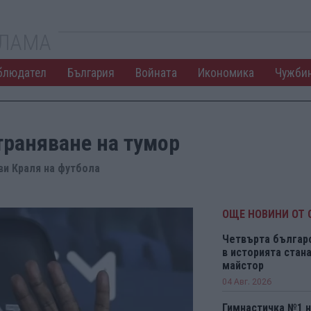
КЛАМА
блюдател
България
Войната
Икономика
Чужби
траняване на тумор
ви Краля на футбола
ОЩЕ НОВИНИ ОТ 
Четвърта българ
в историята ста
майстор
04 Авг. 2026
Гимнастичка №1 н