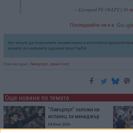
— Liverpool FC (@LFC)
30 м
Последвайте ни и в
Ако искате да подкрепите независимата и качествена журналистика 
можете да направите дарение през PayPal
,
Ключови думи:
Ливърпул
Арне Слот
Още новини по темата
"Ливърпул" заложи на
испанец за мениджър
04 Юни 2026