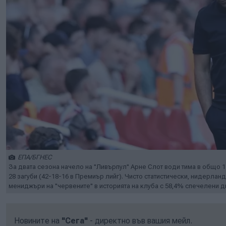
ЕПА/БГНЕС
За двата сезона начело на "Ливърпул" Арне Слот води тима в общо 11
28 загуби (42-18-16 в Премиър лийг). Чисто статистически, нидерл
мениджъри на "червените" в историята на клуба с 58,4% спечелени дв
Новините на
"Сега"
- директно във вашия мейл.