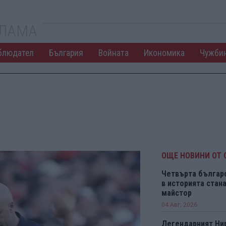
КЛАМА
блюдател
България
Войната
Икономика
Чужби
ОЩЕ НОВИНИ ОТ 
Четвърта българ
в историята ста
майстор
04 Авг. 2026
Легендарният Ни