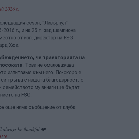
ай 2026 г.
 следващия сезон, "Ливърпул"
5-2016 г., и на 25 т. зад шампиона
местно от изп. директор на FSG
ард Хюз.
 убеждението, че траекторията на
посоката.
Това не омаловажава
ето изпитваме към него. По-скоро е
си тръгва с нашата благодарност, с
й и семейството му винаги ще бъдат
нието на FSG.
все още няма съобщение от клуба
ll always be thankful ❤️
Q4U6