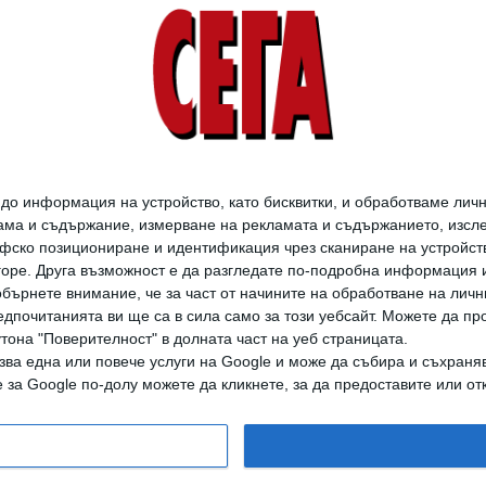
24 Май 2026
"Ливърпул" се провали
в Париж, а "Барселона"
- на "Камп Ноу"
09 Апр. 2026
о информация на устройство, като бисквитки, и обработваме личн
ма и съдържание, измерване на рекламата и съдържанието, изслед
фско позициониране и идентификация чрез сканиране на устройство
-горе. Друга възможност е да разгледате по-подробна информация 
бърнете внимание, че за част от начините на обработване на личн
дпочитанията ви ще са в сила само за този уебсайт. Можете да пр
утона "Поверителност" в долната част на уеб страницата.
зва една или повече услуги на Google и може да събира и съхраня
дането на цели или части от текста или изображенията става след из
за Google по-долу можете да кликнете, за да предоставите или отк
АРХИВ НА В. СЕГА
ЗА НАС
РЕКЛАМА
УСЛОВИЯ ЗА ПОЛЗВАНЕ
КОНТА
© 1997-2026, СЕГА ЕАД
ВОДЕЩИТЕ НОВИНИ ОТ БЪЛГАРИЯ И СВЕТА