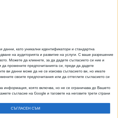
и данни, като уникални идентификатори и стандартна
ване на аудиторията и развитие на услуги.
С ваше разрешение
то. Можете да кликнете, за да дадете съгласието си ние и
и да промените предпочитанията си, преди да дадете
ите ви данни може да не се изисква съгласието ви, но имате
омените своите предпочитания или да оттеглите съгласието си
ва информация, която включва, но не се ограничава до Вашето
рично писмено разрешение на СЕГА АД
ажете съгласие на Google и таговете на неговите трети страни
КТИ
СЪГЛАСЕН СЪМ