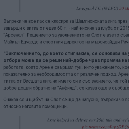
— Liverpool FC (@LFC)
30 м
Въпреки че все пак се класира за Шампионската лига през
завърши с актив от едва 60 т. - най-ниския за клуба от 201
"Арсенал". Решението за уволнението на Слот е взето съв
Майкъл Едуардс и спортния директор на мърсисайдци Рич
"Заключението, до което стигнахме, се основава на
отбора може да се реши най-добре чрез промяна на 
работата, която Арне е свършил тук, нито уважението, ко
показателно за необходимостта от различен подход. Арне 
титла от Висшата лига на името си и със знанието, че то
добре дошли обратно на "Анфилд", се казва още в съобще
Очаква се и щабът на Слот също да напусне, въпреки че 
относно неговите помощници.
Arne helped us deliver our 20th title and we’
pic.twitter.com/0rpzDP