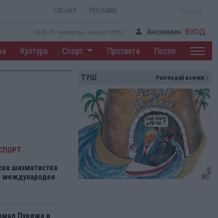
СИГНАЛ
РЕКЛАМА
Анонимен
ВХОД
02:35:16, четвъртък, 6 август 2026 г.
на
Култура
Спорт
Просвета
После
ТУШ
Разгледай всички
СПОРТ
ска шахматистка
на международен
рмал Пурджа и