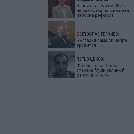
Завоят на ПБ към 2021 г.
не замества липсващата
изборна реформа
СВЕТОСЛАВ ТЕРЗИЕВ:
България сама си избра
вредител
ПЕТЬО ЦЕКОВ:
Феновете на Радев
станаха "луди калинки"
от лупингите му