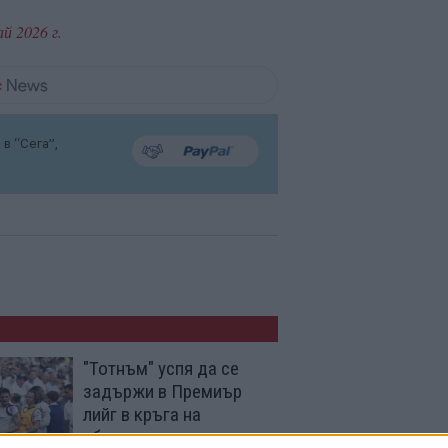
ай 2026 г.
в “Сега”,
"Тотнъм" успя да се
задържи в Премиър
лийг в кръга на
сбогуванията