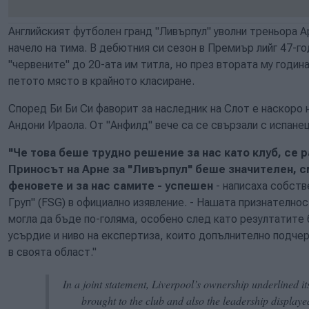
Английският футболен гранд "Ливърпул" уволни треньора 
начело на тима. В дебютния си сезон в Премиър лийг 47-
"червените" до 20-ата им титла, но през втората му годин
петото място в крайното класиране.
Според Би Би Си фаворит за наследник на Слот е наскоро
Андони Ираола. От "Анфилд" вече са се свързали с испане
"Че това беше трудно решение за нас като клуб, се р
Приносът на Арне за "Ливърпул" беше значителен, с
феновете и за нас самите - успешен
- написаха собств
Груп" (FSG) в официално изявление. - Нашата признателност
могла да бъде по-голяма, особено след като резултатите 
усърдие и ниво на експертиза, които допълнително подчер
в своята област."
In a joint statement, Liverpool’s ownership underlined it
brought to the club and also the leadership displaye