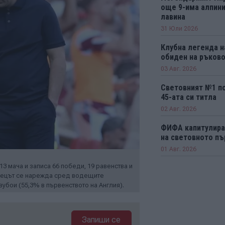
още 9-има алпини
лавина
31 Юли 2026
Клубна легенда н
обиден на ръков
03 Авг. 2026
Световният №1 п
45-ата си титла
02 Авг. 2026
ФИФА капитулира
на световното пъ
01 Авг. 2026
3 мача и записа 66 победи, 19 равенства и
андецът се нарежда сред водещите
убои (55,3% в първенството на Англия).
Запиши се