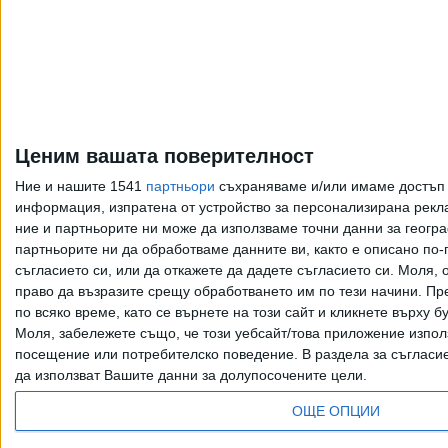
Яри Литманен се върна
към футбола на 55
години
Ценим вашата поверителност
11 Апр. 2026
Ние и нашите 1541
партньори
съхраняваме и/или имаме достъп д
информация, изпратена от устройство за персонализирана рекла
ние и партньорите ни може да използваме точни данни за геогра
Още по темата
партньорите ни да обработваме данните ви, както е описано по
съгласието си, или да откажете да дадете съгласието си.
Моля, о
право да възразите срещу обработването им по тези начини. Пре
по всяко време, като се върнете на този сайт и кликнете върху б
Моля, забележете също, че този уебсайт/това приложение изпол
Всички права запазени. Възпроизвеж
посещение или потребителско поведение. В раздела за съгласие 
да използват Вашите данни за долупосочените цели.
ОЩЕ ОПЦИИ