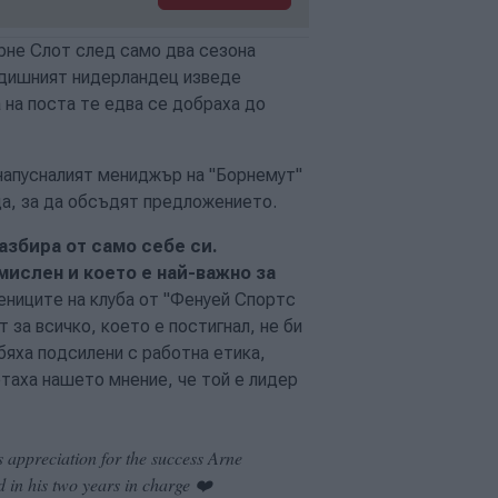
Арне Слот след само два сезона
годишният нидерландец изведе
а на поста те едва се добраха до
 напусналият мениджър на "Борнемут"
ца, за да обсъдят предложението.
азбира от само себе си.
мислен и което е най-важно за
ениците на клуба от "Фенуей Спортс
 за всичко, което е постигнал, не би
бяха подсилени с работна етика,
таха нашето мнение, че той е лидер
s appreciation for the success Arne
d in his two years in charge ❤️