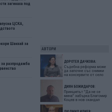
сти загинаха под
апусна ЦСКА,
одството
окори Шанхай за
АВТОРИ
ДОРОТЕЯ ДАЧКОВА:
 за разпродажба
Съдебна реформа може
рвенство
да започне със снимки
на консервите от село
ДИЯН БОЖИДАРОВ:
Принципът "Да не се
мина" забърка Благомир
Коцев в нов скандал
ЛЮДМИЛ ИЛИЕВ: