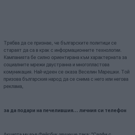
Трябва да се признае, че българските политици се
стараят да са в крак с информационните технологии.
Кампанията бе силно ориентирана към характерната за
социалните мрежи двустранна и многопластова
комуникация. Най-идеен се оказа Веселин Марешки. Той
призова българския народ да се снима с него или негова
реклама,
за да подари на печелившия… личния си телефон
Акцията му във Фейсбук звучеше така: "Селфи с