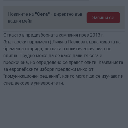
Новините на
"Сега"
- директно във
Запиши се
вашия мейл.
Откакто в предизборната кампания през 2013 г.
(български парламент) Лиляна Павлова върна живота на
бременна скарида, летвата в политическия пиар се
вдигна. Трудно може да се каже дали тя сега е
прескочена, но определено се правят опити. Кампанията
за европейските избори предложи микс от
"комуникационни решения", които могат да се изучават и
след векове в университети.