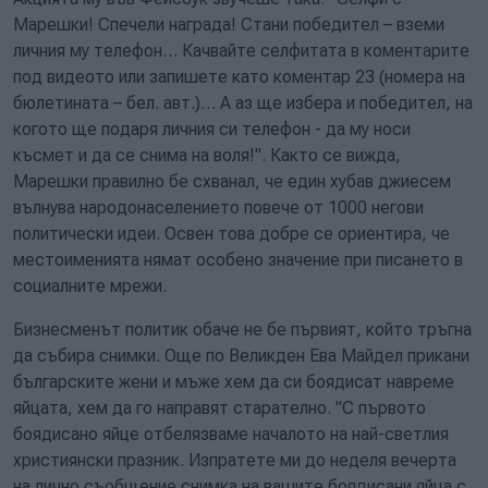
Марешки! Спечели награда! Стани победител – вземи
личния му телефон… Качвайте селфитата в коментарите
под видеото или запишете като коментар 23 (номера на
бюлетината – бел. авт.)… А аз ще избера и победител, на
когото ще подаря личния си телефон - да му носи
късмет и да се снима на воля!". Както се вижда,
Марешки правилно бе схванал, че един хубав джиесем
вълнува народонаселението повече от 1000 негови
политически идеи. Освен това добре се ориентира, че
местоименията нямат особено значение при писането в
социалните мрежи.
Бизнесменът политик обаче не бе първият, който тръгна
да събира снимки. Още по Великден Ева Майдел прикани
българските жени и мъже хем да си боядисат навреме
яйцата, хем да го направят старателно. "С първото
боядисано яйце отбелязваме началото на най-светлия
християнски празник. Изпратете ми до неделя вечерта
на лично съобщение снимка на вашите боядисани яйца с