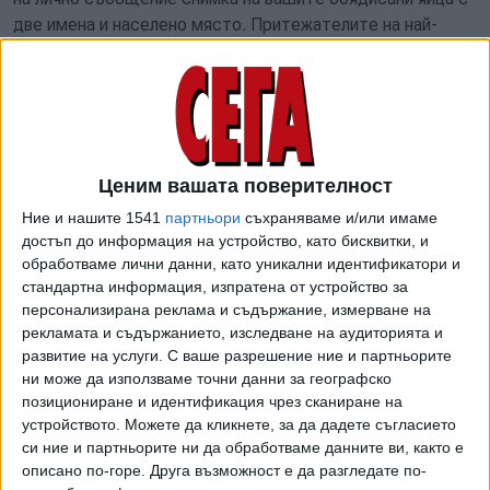
две имена и населено място. Притежателите на най-
красивите яйца ще поканя в Брюксел през юни", звучеше
поканата. Видно от офертата, тя не желаеше яйцата да
се качват публично на страницата й, а чрез лична
кореспонденция да ги разглежда интимно.
Майдел бе права да се старае на фронта на виртуалната
Ценим вашата поверителност
комуникация. Все пак конкурент за преференция в
Ние и нашите 1541
партньори
съхраняваме и/или имаме
листата на ГЕРБ й е цял еврокомисар по цифровите
достъп до информация на устройство, като бисквитки, и
технологии. За един месец Мария Габриел обиколи
обработваме лични данни, като уникални идентификатори и
стотици селища, стисна хиляди ръце, изрече милиони
стандартна информация, изпратена от устройство за
мъдри думи. Като например: "Финансирането за
персонализирана реклама и съдържание, измерване на
безплатен безжичен достъп до интернет, което община
рекламата и съдържанието, изследване на аудиторията и
Вълчи дол спечели в общоевропейската инициатива
развитие на услуги.
С ваше разрешение ние и партньорите
ни може да използваме точни данни за географско
WIFI4EU, е послание за Европа, която носи ползи за
позициониране и идентификация чрез сканиране на
ежедневието на хората". Така
устройството. Можете да кликнете, за да дадете съгласието
си ние и партньорите ни да обработваме данните ви, както е
описано по-горе. Друга възможност е да разгледате по-