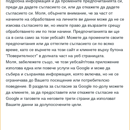
подробна информация и да промените предпочитанията си,
Вълчи дол прати послание на Европа
преди да дадете съгласието си, или да откажете да дадете
съгласието си.
Моля, обърнете внимание, че за част от
начините на обработване на личните ви данни може да не се
с Габриел, а с Майдел си боядиса яйцата. Резултатите в
изисква съгласието ви, но имате право да възразите срещу
обработването им по тези начини. Предпочитанията ви ще
градчето ще покажат коя кампания е по-успешна.
са в сила само за този уебсайт. Можете да промените своите
Разбира се, стане ли дума за модерни интернет
предпочитания или да оттеглите съгласието си по всяко
време, като се върнете на този сайт и кликнете върху бутона
времена, във всяка средностатистическа българска
"Поверителност" в долната част на уеб страницата.
глава изплуват напредничави лица от демократична
Моля, забележете също, че този уебсайт/това приложение
България. Формацията не се посрами. Стефан Тафров
използва една или повече услуги на Google и може да
изби рибата с "Царя на ООН" – мото, което комбинира
събира и съхранява информация, която включва, но не се
статично изображение с клип, в който той разказва как
ограничава до Вашето посещение или потребителско
победил навремето Сергей Лавров, наричан цар на
поведение. В раздела за съгласие за Google по-долу можете
организацията. Асоциацията (със сигурност търсена!),
да кликнете, за да предоставите или откажете съгласие на
Google и таговете на неговите трети страни да използват
че именно Тафров е царят на ООН, му навлече ред
Вашите данни за долупосочените цели.
подигравки. По-интересно обаче е съдържанието на
играчката закачка. В клипа Тафров разказва за огромния
си успех при гласуване в ООН: България се състезавала с
Беларус, Тафров действал по въпроса, но и Лавров – в