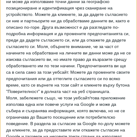
ни може да използваме точни данни за географско
поредната персона нон грата за Холивуд. Неговата почти
позициониране и идентификация чрез сканиране на
толкова великолепна игра бе
лишена от възможността
устройството. Можете да кликнете, за да дадете съгласието
да се състезава за награди
. Слава богу, филмът е заснет
си ние и партньорите ни да обработваме данните ви, както е
преди разкритията и отгласът от подобни скандали у нас
описано по-горе. Друга възможност е да разгледате по-
е твърде слаб, за да попречи на киноманите да се
подробна информация и да промените предпочитанията си,
насладят на актьорското изпълнение.
преди да дадете съгласието си, или да откажете да дадете
съгласието си.
Моля, обърнете внимание, че за част от
Проблемът в „Жена на парчета“ може да изглежда
начините на обработване на личните ви данни може да не се
маргинален, но всъщност само в България неонаталната
изисква съгласието ви, но имате право да възразите срещу
смъртност е около 500 деца годишно, та трагедията от
обработването им по тези начини. Предпочитанията ви ще
са в сила само за този уебсайт. Можете да промените своите
сценария не е чак толкова далечна и немислима. След
предпочитания или да оттеглите съгласието си по всяко
кратка интродукция Мундруцо хвърля зрителя в 24-
време, като се върнете на този сайт и кликнете върху бутона
минутен непрекъснат кадър, който изобразява домашно
"Поверителност" в долната част на уеб страницата.
раждане – с трима само участници, родители и
Моля, забележете също, че този уебсайт/това приложение
акушерка, в пределите на един апартамент; а се чувства
използва една или повече услуги на Google и може да
като хорър. Ясно е, че щом предстои драматичен
събира и съхранява информация, която включва, но не се
развой, нещата се объркват и детето е загубено.
ограничава до Вашето посещение или потребителско
поведение. В раздела за съгласие за Google по-долу можете
Остатъкът от филма, заменил задъханото напрежение с
да кликнете, за да предоставите или откажете съгласие на
ледена тишина и безнадеждност, проследява пълния
Google и таговете на неговите трети страни да използват