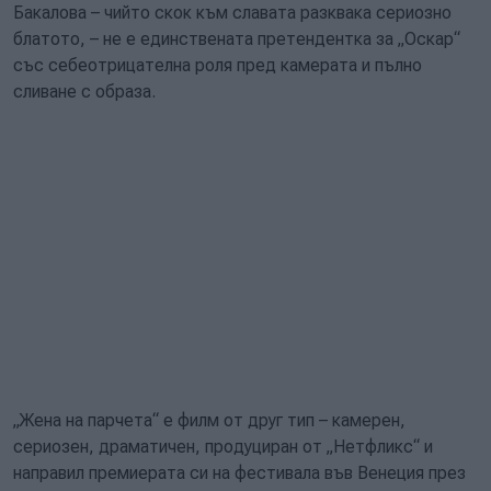
Бакалова – чийто скок към славата разквака сериозно
блатото, – не е единствената претендентка за „Оскар“
със себеотрицателна роля пред камерата и пълно
сливане с образа.
„Жена на парчета“ е филм от друг тип – камерен,
сериозен, драматичен, продуциран от „Нетфликс“ и
направил премиерата си на фестивала във Венеция през