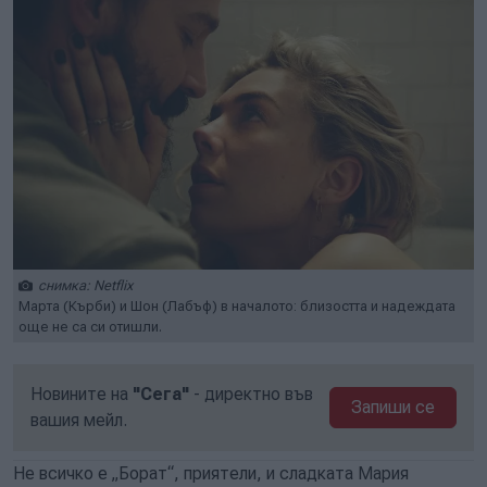
снимка: Netflix
Марта (Кърби) и Шон (Лабъф) в началото: близостта и надеждата
още не са си отишли.
Новините на
"Сега"
- директно във
Запиши се
вашия мейл.
Не всичко е „Борат“, приятели, и сладката Мария