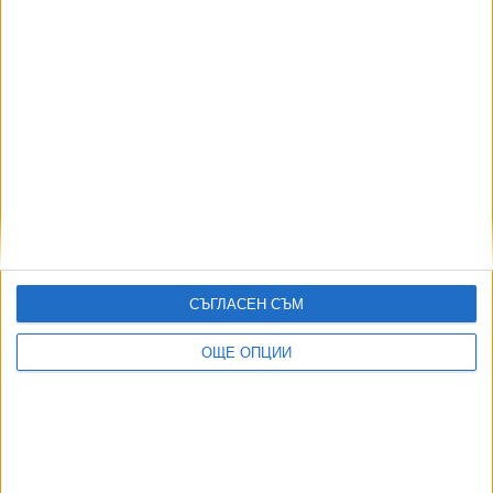
Въпреки тавана на надценките инфлацията в
Гърция скочи до 5.4%
08 Май 2026
Още по темата
СЪГЛАСЕН СЪМ
ОЩЕ НОВИНИ ОТ ЧУЖБИНА
ОЩЕ ОПЦИИ
Формира се „Ислямско НАТО“
07 Авг. 2026
Индия се отказа от сделката за изтребители Су-57Е от
Русия
06 Авг. 2026