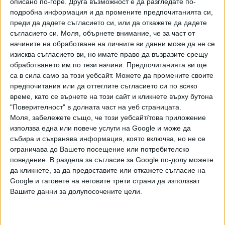
описано по-горе. Друга възможност е да разгледате по-
година има риск да надхвърли прогнозите. Де Гиндос
подробна информация и да промените предпочитанията си,
каза по време на събитие, организирано от
преди да дадете съгласието си, или да откажете да дадете
швейцарската банка UBS, че "може би инфлацията няма
съгласието си.
Моля, обърнете внимание, че за част от
да бъде толкова преходна и временна, както се
начините на обработване на личните ви данни може да не се
прогнозираше само преди няколко месеца“. "Оценката на
изисква съгласието ви, но имате право да възразите срещу
обработването им по тези начини. Предпочитанията ви ще
риска от инфлация е умерено във възходяща посока за
са в сила само за този уебсайт. Можете да промените своите
следващите 12 месеца“, допълни вицепрезидентът на
предпочитания или да оттеглите съгласието си по всяко
ЕЦБ.
време, като се върнете на този сайт и кликнете върху бутона
"Поверителност" в долната част на уеб страницата.
Инфлацията в еврозоната достигна 5% миналия месец,
Моля, забележете също, че този уебсайт/това приложение
най-високата рекордна стойност в рамите на единния
използва една или повече услуги на Google и може да
валутен блок, но ЕЦБ очаква тя да се върне под целта от
събира и съхранява информация, която включва, но не се
2% както през 2023 г., така и през 2024 г., дори без
ограничава до Вашето посещение или потребителско
затягане на паричната и лихвена политика, тъй като
поведение. В раздела за съгласие за Google по-долу можете
инфлационният натиск ще намалее.
да кликнете, за да предоставите или откажете съгласие на
Google и таговете на неговите трети страни да използват
Сега Лагард потвърди прогнозите, които направи преди
Вашите данни за долупосочените цели.
време, като отбеляза, че очаква цените на енергията да
се стабилизират през 2022 г. и да има облекчаване на