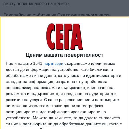
върху повишаването на цените.
Говорейки на събитие на Световния икономически
форум, Лагард призна, че повечето институции са
подценили както инфлацията, така и темпото, с което
ще се възстановят икономиките от коронавирусната
криза.
Ценим вашата поверителност
Ние и нашите 1541
партньори
съхраняваме и/или имаме
ЕЦБ смени прогнозата и
достъп до информация на устройство, като бисквитки, и
предрече още по-високи цени
обработваме лични данни, като уникални идентификатори и
Скокът на инфлацията в
от очакваното
стандартна информация, изпратена от устройство за
еврозоната не е толкова
персонализирана реклама и съдържание, измерване на
преходен, колкото се смяташе
13 Яну. 2022
рекламата и съдържанието, изследване на аудиторията и
по-рано, а ръстът на цените тази
развитие на услуги.
С ваше разрешение ние и партньорите
година има риск да надхвърли
Само преди дни вицепрезидентът на Европейската
ни може да използваме точни данни за географско
прогнозите,
централна банка Луис де Гиндос обяви, че скокът на
позициониране и идентификация чрез сканиране на
заяви вицепрезидентът на
устройството. Можете да кликнете, за да дадете съгласието
инфлацията в еврозоната не е толкова преходен,
Европейската централна банка
си ние и партньорите ни да обработваме данните ви, както е
колкото се смяташе по-рано, а ръстът на цените тази
Луис де Гиндос, цитиран от БНР.