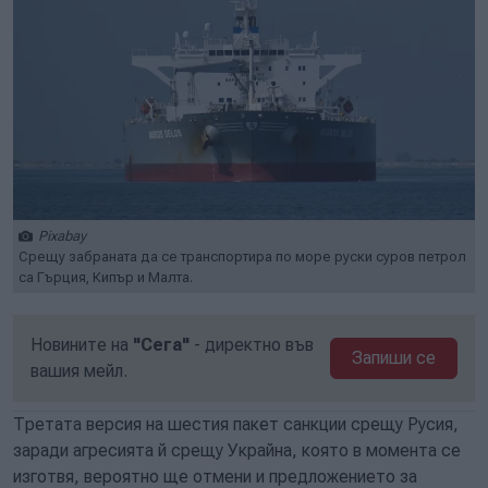
Pixabay
Срещу забраната да се транспортира по море руски суров петрол
са Гърция, Кипър и Малта.
Новините на
"Сега"
- директно във
Запиши се
вашия мейл.
Третата версия на шестия пакет санкции срещу Русия,
заради агресията й срещу Украйна, която в момента се
изготвя, вероятно ще отмени и предложението за