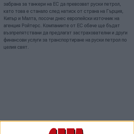
забрана за танкери на ЕС да превозват руски петрол,
като това е станало след натиск от страна на Гърция,
Кипър и Малта, посочи днес европейски източник на
агенция Ройтерс. Компаниите от ЕС обаче ще бъдат
възпрепятствани да предлагат застрахователни и други
финансови услуги за транспортиране на руски петрол по
целия свят.