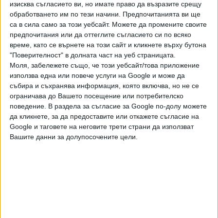
изисква съгласието ви, но имате право да възразите срещу
Унгария е един от най-върлите противници на санкциите
обработването им по тези начини. Предпочитанията ви ще
и по тази причина ръководителят на ЕС Урсула фон дер
са в сила само за този уебсайт. Можете да промените своите
предпочитания или да оттеглите съгласието си по всяко
Лайен заминава за Унгария днес, за да се срещне с
време, като се върнете на този сайт и кликнете върху бутона
министър-председателя Виктор Орбан, който
"Поверителност" в долната част на уеб страницата.
възпрепятства плановете на Брюксел за налагане на
Моля, забележете също, че този уебсайт/това приложение
ембарго върху руския петрол. "Те ще обсъдят въпроси,
използва една или повече услуги на Google и може да
свързани с европейската сигурност на енергийните
събира и съхранява информация, която включва, но не се
доставки", заяви говорителят на Фон дер Лайен Ерик
ограничава до Вашето посещение или потребителско
Мамер.
поведение. В раздела за съгласие за Google по-долу можете
да кликнете, за да предоставите или откажете съгласие на
Унгария, която няма излаз на море, разчита на руски
Google и таговете на неговите трети страни да използват
петрол от един-единствен източник – петролопроводът
Вашите данни за долупосочените цели.
„Дружба“.
Последвайте ни и в
Ако искате да подкрепите независимата
и качествена журналистика в “Сега”,