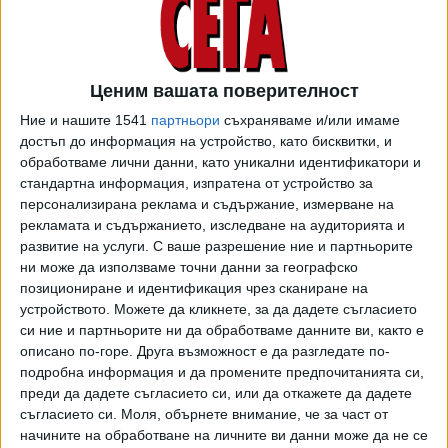
Европейската комисия обмисля да предложи на
държавите от източната част на Европейски съюз,
които са без излаз на море, повече средства за
модернизиране на петролната им инфраструктура в опит
Ценим вашата поверителност
да ги убеди да се съгласят на налагането на ембарго на
Ние и нашите 1541
партньори
съхраняваме и/или имаме
руския петрол. Мерките са част от по-широк шести
достъп до информация на устройство, като бисквитки, и
пакет от санкции срещу Русия заради нейното нахлуване
обработваме лични данни, като уникални идентификатори и
в Украйна, но приемането на текста все още се нуждае
стандартна информация, изпратена от устройство за
от постигане на споразумение относно размера на
персонализирана реклама и съдържание, измерване на
такива инвестиции, отбеляза източникът на Ройтерс,
рекламата и съдържанието, изследване на аудиторията и
развитие на услуги.
С ваше разрешение ние и партньорите
добавяйки, че друга пречка е опасенията на Кипър
ни може да използваме точни данни за географско
относно предложена забрана за продажба на недвижими
позициониране и идентификация чрез сканиране на
имоти на руснаци.
устройството. Можете да кликнете, за да дадете съгласието
си ние и партньорите ни да обработваме данните ви, както е
След като през миналата седмица Комисията представи
описано по-горе. Друга възможност е да разгледате по-
оригиналния си документ за шестия пакет санкции,
подробна информация и да промените предпочитанията си,
неговото приемане се забави, като текстът вече беше
преди да дадете съгласието си, или да откажете да дадете
преработен веднъж, за да се опита да спечели
съгласието си.
Моля, обърнете внимание, че за част от
скептиците сред държавите членки.
начините на обработване на личните ви данни може да не се