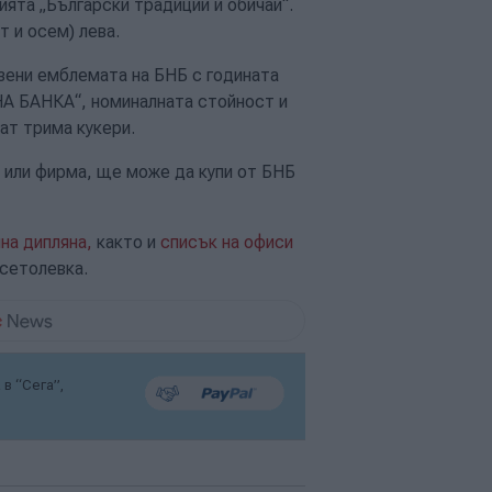
ята „Български традиции и обичаи“.
т и осем) лева.
зени емблемата на БНБ с годината
А БАНКА“, номиналната стойност и
дат трима кукери.
е или фирма, ще може да купи от БНБ
на дипляна,
както и
списък на офиси
есетолевка.
в “Сега”,