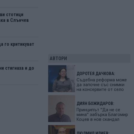
ви стотици
вка в Слънчев
да го критикуват
АВТОРИ
и стигнаха и до
ДОРОТЕЯ ДАЧКОВА:
Съдебна реформа може
да започне със снимки
на консервите от село
ДИЯН БОЖИДАРОВ:
Принципът "Да не се
мина" забърка Благомир
Коцев в нов скандал
ЛЮДМИЛ ИЛИЕВ: