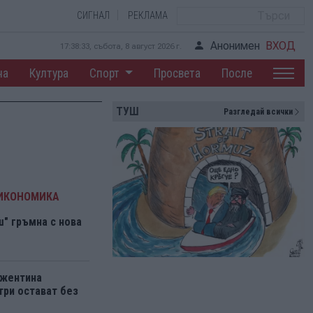
СИГНАЛ
РЕКЛАМА
Анонимен
ВХОД
17:38:33, събота, 8 август 2026 г.
на
Култура
Спорт
Просвета
После
ТУШ
Разгледай всички
 ИКОНОМИКА
" гръмна с нова
ржентина
три остават без