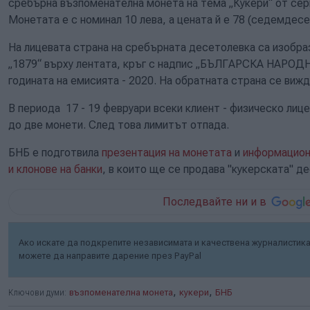
сребърна възпоменателна монета на тема „Кукери“ от сери
Монетата е с номинал 10 лева, а цената й е 78 (седемдесе
На лицевата страна на сребърната десетолевка са изобра
„1879“ върху лентата, кръг с надпис „БЪЛГАРСКА НАРОДН
годината на емисията - 2020. На обратната страна се виж
В периода 17 - 19 февруари всеки клиент - физическо лиц
до две монети. След това лимитът отпада.
БНБ е подготвила
презентация на монетата
и
информацион
и клонове на банки
, в които ще се продава "кукерската" д
Последвайте ни и в
Ако искате да подкрепите независимата и качествена журналистика 
можете да направите дарение през PayPal
,
,
Ключови думи:
възпоменателна монета
кукери
БНБ