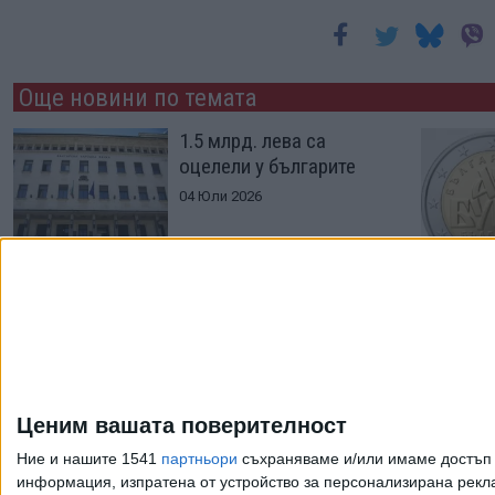
Още новини по темата
1.5 млрд. лева са
оцелели у българите
04 Юли 2026
БНБ намали
бюджетната "дупка" с
281 млн. евро
Ценим вашата поверителност
03 Юни 2026
Ние и нашите 1541
партньори
съхраняваме и/или имаме достъп д
информация, изпратена от устройство за персонализирана рекла