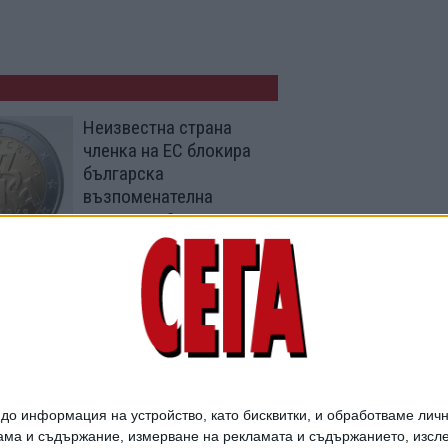
Неизвестна страна
членка на ЕС блокира
българска
възпоменателна
монета от 2 евро
11 Юни 2026
93% от левовете вече
са прибрани в БНБ
09 Май 2026
о информация на устройство, като бисквитки, и обработваме личн
ма и съдържание, измерване на рекламата и съдържанието, изслед