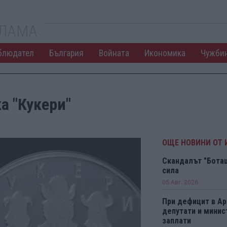
КЛАМА
блюдател
България
Войната
Икономика
Чужби
а "Кукери"
ОЩЕ НОВИНИ ОТ
Скандалът "Боташ
сила
05 Авг. 2026
При дефицит в А
депутати и минис
заплати