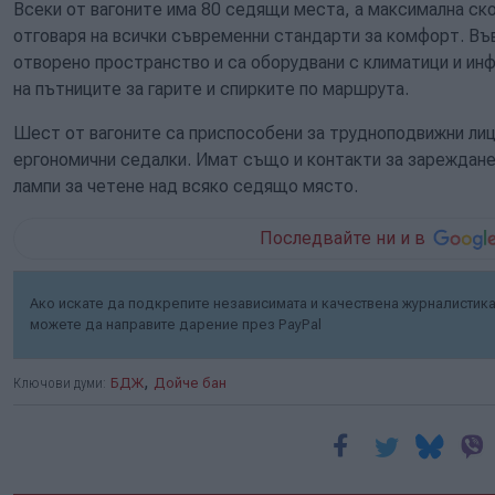
Всеки от вагоните има 80 седящи места, а максимална ско
отговаря на всички съвременни стандарти за комфорт. Във
отворено пространство и са оборудвани с климатици и ин
на пътниците за гарите и спирките по маршрута.
Шест от вагоните са приспособени за трудноподвижни лица
ергономични седалки. Имат също и контакти за зареждане
лампи за четене над всяко седящо място.
Последвайте ни и в
Ако искате да подкрепите независимата и качествена журналистика 
можете да направите дарение през PayPal
,
Ключови думи:
БДЖ
Дойче бан