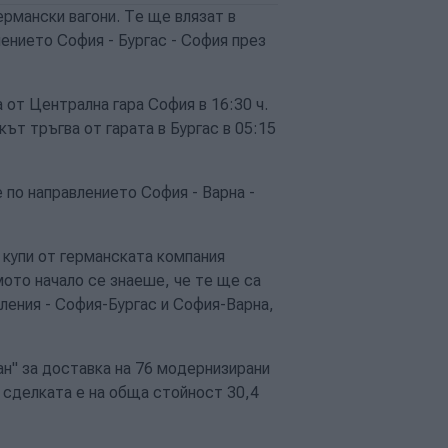
рмански вагони. Те ще влязат в
лението София - Бургас - София през
 от Централна гара София в 16:30 ч.
кът тръгва от гарата в Бургас в 05:15
 по направлението София - Варна -
купи от германската компания
мото начало се знаеше, че те ще са
ления - София-Бургас и София-Варна,
Бан" за доставка на 76 модернизирани
е. сделката е на обща стойност 30,4