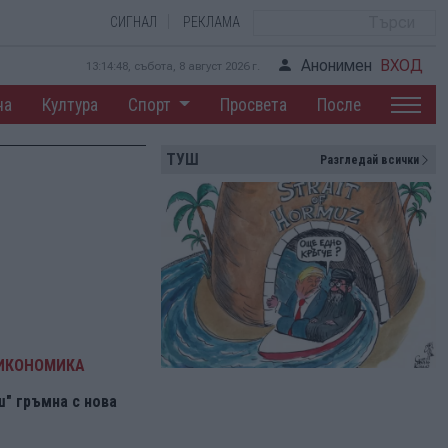
СИГНАЛ
РЕКЛАМА
Анонимен
ВХОД
13:14:48, събота, 8 август 2026 г.
на
Култура
Спорт
Просвета
После
ТУШ
Разгледай всички
 ИКОНОМИКА
" гръмна с нова