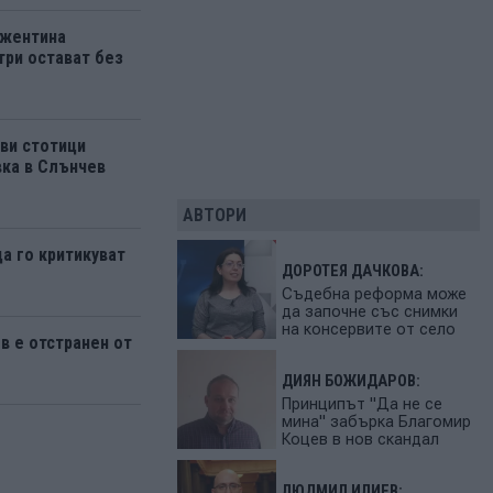
ржентина
три остават без
ви стотици
вка в Слънчев
АВТОРИ
да го критикуват
ДОРОТЕЯ ДАЧКОВА:
Съдебна реформа може
да започне със снимки
на консервите от село
 е отстранен от
ДИЯН БОЖИДАРОВ:
Принципът "Да не се
мина" забърка Благомир
Коцев в нов скандал
ЛЮДМИЛ ИЛИЕВ: