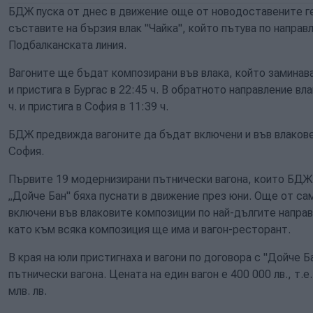
БДЖ пуска от днес в движение още от новодоставените ге
съставите на бързия влак "Чайка", който пътува по направ
Подбалканската линия.
Вагоните ще бъдат композирани във влака, който заминава
и пристига в Бургас в 22:45 ч. В обратното направление вла
ч. и пристига в София в 11:39 ч.
БДЖ предвижда вагоните да бъдат включени и във влакове
София.
Първите 19 модернизирани пътнически вагона, които БДЖ 
„Дойче Бан" бяха пуснати в движение през юни. Още от са
включени във влаковите композиции по най-дългите направ
като към всяка композиция ще има и вагон-ресторант.
В края на юли пристигнаха и вагони по договора с "Дойче 
пътнически вагона. Цената на един вагон е 400 000 лв., т.
млв. лв.