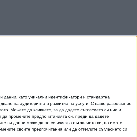
и данни, като уникални идентификатори и стандартна
ване на аудиторията и развитие на услуги.
С ваше разрешение
то. Можете да кликнете, за да дадете съгласието си ние и
и да промените предпочитанията си, преди да дадете
ите ви данни може да не се изисква съгласието ви, но имате
омените своите предпочитания или да оттеглите съгласието си