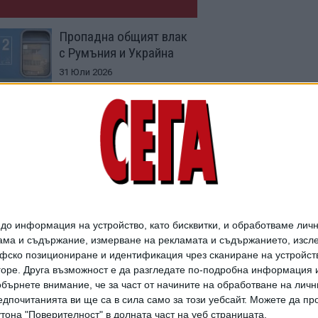
Пропадна общият влак
с Румъния и Украйна
31 Юли 2026
БДЖ - по-добре късно,
отколкото със запален
локомотив
18 Юли 2026
о информация на устройство, като бисквитки, и обработваме личн
ма и съдържание, измерване на рекламата и съдържанието, изслед
фско позициониране и идентификация чрез сканиране на устройство
-горе. Друга възможност е да разгледате по-подробна информация 
бърнете внимание, че за част от начините на обработване на личн
дпочитанията ви ще са в сила само за този уебсайт. Можете да пр
утона "Поверителност" в долната част на уеб страницата.