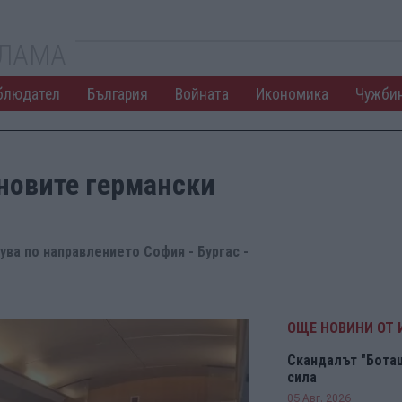
КЛАМА
блюдател
България
Войната
Икономика
Чужби
новите германски
ува по направлението София - Бургас -
ОЩЕ НОВИНИ ОТ
Скандалът "Боташ
сила
05 Авг. 2026