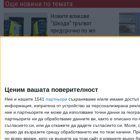
Още новини по темата
Новите влакове
"Шкода" тръгват
предсрочно по жп
мрежата
04 Авг. 2026
БДЖ е черна дупка за
милиарди, откри
министър Пеев
Ценим вашата поверителност
21 Юли 2026
Ние и нашите 1541
партньори
съхраняваме и/или имаме достъп д
информация, изпратена от устройство за персонализирана рекла
ние и партньорите ни може да използваме точни данни за геогра
Още по темата
партньорите ни да обработваме данните ви, както е описано по
съгласието си, или да откажете да дадете съгласието си.
Моля, о
право да възразите срещу обработването им по тези начини. Пре
по всяко време, като се върнете на този сайт и кликнете върху б