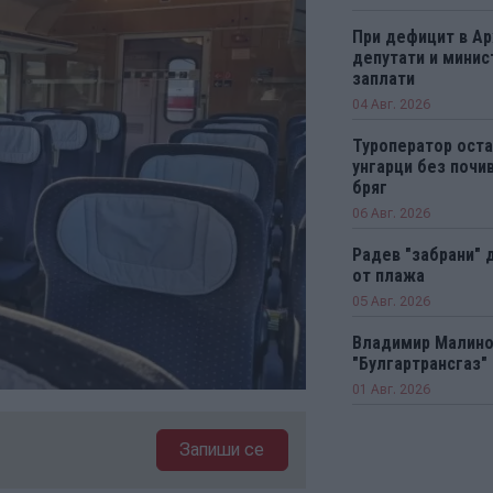
При дефицит в А
депутати и минис
заплати
04 Авг. 2026
Туроператор оста
унгарци без почи
бряг
06 Авг. 2026
Радев "забрани" 
от плажа
05 Авг. 2026
Владимир Малинов
"Булгартрансгаз"
01 Авг. 2026
Запиши се