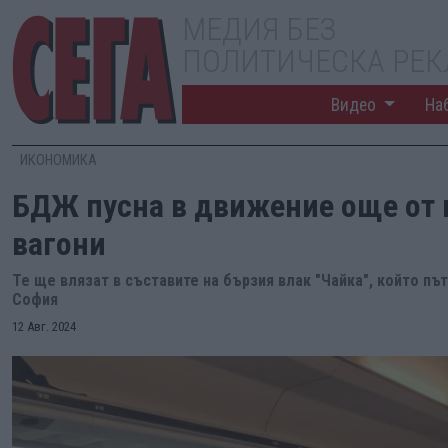
МЕДИЯ БЕЗ
ПОЛИТИЧЕСКА РЕ
Видео
На
ИКОНОМИКА
БДЖ пусна в движение още от 
вагони
Те ще влязат в съставите на бързия влак "Чайка", който път
София
12 Авг. 2024