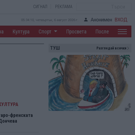
СИГНАЛ
РЕКЛАМА
Анонимен
ВХОД
05:34:11, четвъртък, 6 август 2026 г.
на
Култура
Спорт
Просвета
После
ТУШ
Разгледай всички
КУЛТУРА
гаро-френската
 Дончева