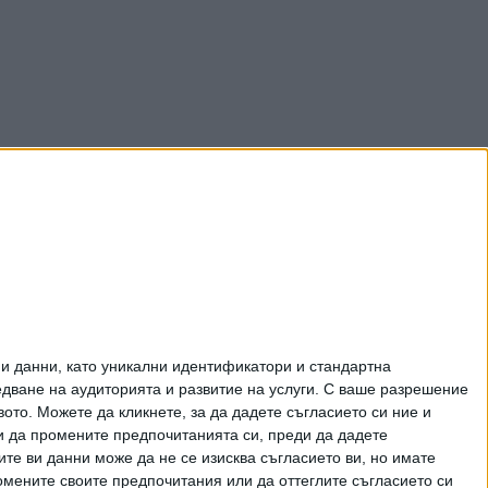
и данни, като уникални идентификатори и стандартна
ване на аудиторията и развитие на услуги.
С ваше разрешение
то. Можете да кликнете, за да дадете съгласието си ние и
и да промените предпочитанията си, преди да дадете
ите ви данни може да не се изисква съгласието ви, но имате
омените своите предпочитания или да оттеглите съгласието си