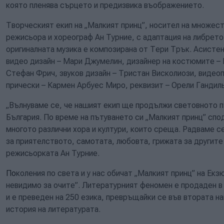
която пленява сърцето и предизвика въображението.
Творческият екип на „Малкият принц”, носител на множест
режисьора и хореограф Ан Турние, с адаптация на либрето
оригиналната музика е композирана от Тери Трък. Асисте
видео дизайн – Мари Джумелин, дизайнер на костюмите – П
Стефан Фрич, звуков дизайн – Тристан Висколиози, видеоп
прически – Кармен Арбуес Миро, реквизит – Орели Гандил
„Вълнуваме се, че нашият екип ще продължи световното п
България. По време на пътуването си „Малкият принц” спо
многото различни хора и култури, които среща. Радваме с
за приятелството, самотата, любовта, грижата за другите 
режисьорката Ан Турние.
По
коления по света и у нас обичат „Малкият принц” на Екз
невидимо за очите”. Литературният феномен е продаден 
и е преведен на 250 езика, превръщайки се във втората н
история на литературата.