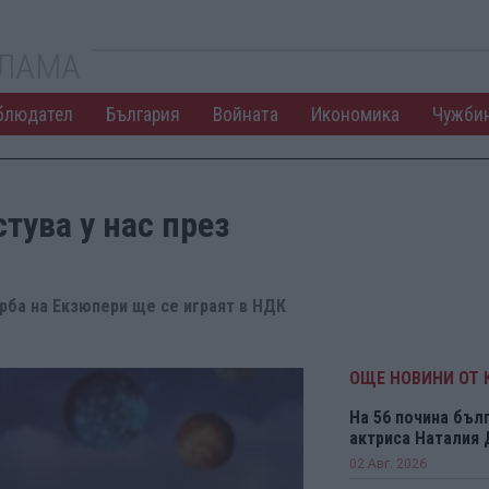
КЛАМА
блюдател
България
Войната
Икономика
Чужби
тува у нас през
рба на Екзюпери ще се играят в НДК
ОЩЕ НОВИНИ ОТ 
На 56 почина бъл
актриса Наталия
02 Авг. 2026