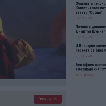
Общината пенсио
Константинов кат
театър "София"
04 Авг. 2026
Почина журналист
Димитър Шумнал
05 Авг. 2026
И България влезе 
песента от финал
01 Авг. 2026
Бен Афлек спечел
американския "Ст
30 Юли 2026
Запиши се