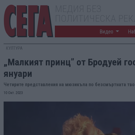
МЕДИЯ БЕЗ
ПОЛИТИЧЕСКА РЕ
Видео
На
КУЛТУРА
„Малкият принц” от Бродуей гос
януари
Четирите представления на мюзикъла по безсмъртната тво
10 Окт. 2023