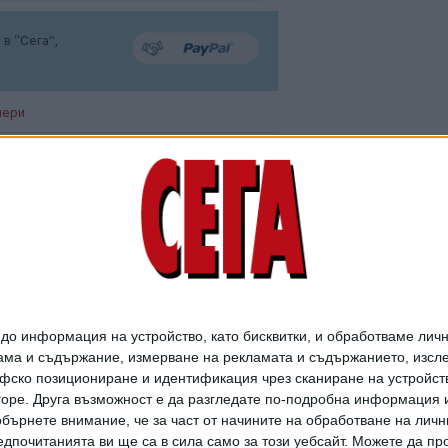
в “Сега”,
пери
Рок легендите от
декора на български
мюзикъл канят на
изложба
о информация на устройство, като бисквитки, и обработваме личн
ма и съдържание, измерване на рекламата и съдържанието, изслед
06 Февр. 2026
фско позициониране и идентификация чрез сканиране на устройство
-горе. Друга възможност е да разгледате по-подробна информация 
бърнете внимание, че за част от начините на обработване на личн
Мюзикъл пресъздава
дпочитанията ви ще са в сила само за този уебсайт. Можете да пр