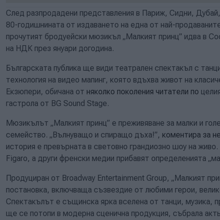
След разпродадени представления в Париж, Сидни, Дубай,
80-годишнината от издаването на една от най-продаваните
прочутият бродуейски мюзикъл „Малкият принц” идва в Со
на НДК през януари догодина.
Българската публика ще види театрален спектакъл с танц
технология на видео мапинг, която вдъхва живот на класи
Екзюпери, обичана от
няколко поколения читатели по
целия
гастрола от BG Sound Stage.
Мюзикълът „Малкият принц” е преживяване за малки и голе
семейство.
„Вълнуващо и спиращо дъха!”,
коментира за н
история е превърната в световно грандиозно шоу на живо
Figaro
, а други френски медии прибавят определенията „м
Продуциран от Broadway Entertainment Group, „Малкият пр
постановка, включваща съзвездие от любими герои, велик
Спектакълът е същинска ярка вселена от танци, музика, п
ще се потопи в модерна сценична продукция, събрала акть