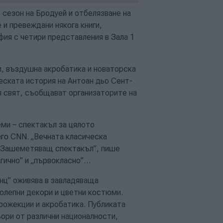
 сезон на Бродуей и отбелязване на
 и превеждани някога книги,
фия с четири представления в Зала 1
и, въздушна акробатика и новаторска
ческата история на Антоан дьо Сент-
 свят, съобщават организаторите на
ми – спектакъл за цялото
его
CNN
. „Вечната класическа
. Зашеметяващ спектакъл”, пише
агично” и „първокласно”…
инц” оживява в завладяваща
олепни декори и цветни костюми.
рожекции и акробатика. Публиката
ори от различни националности,