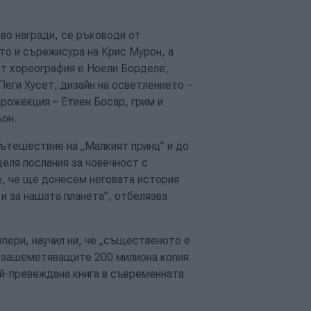
во награди, се ръководи от
то и сърежисура на Крис Мурон, а
нт хореография е Ноели Борделе,
еги Хусет, дизайн на осветлението –
рожекция – Етиен Босар, грим и
ьон.
ътешествие на „Малкият принц” и до
деля послания за човечност с
е, че ще донесем неговата история
и за нашата планета”, отбелязва
юпери, научил ни, че „същественото е
в зашеметяващите 200 милиона копия
ай-превеждана книга в съвременната