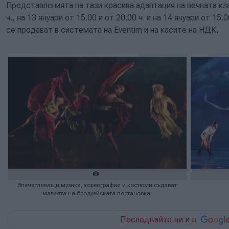
Представленията на тази красива адаптация на вечната клас
ч., на 13 януари от 15.00 и от 20.00 ч. и на 14 януари от 15
се продават в системата на Eventim и на касите на НДК.
Впечатляващи музика, хореография и костюми съдават
магията на бродуейската постановка.
Последвайте ни и в