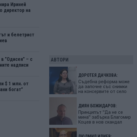
нира Ириней
о директор на
ът и белетрист
иев
в "Одисея" – с
АВТОРИ
ните надписи
ДОРОТЕЯ ДАЧКОВА:
Съдебна реформа може
и $ 1 млн. от
да започне със снимки
ани богат"
на консервите от село
ДИЯН БОЖИДАРОВ:
Принципът "Да не се
мина" забърка Благомир
Коцев в нов скандал
ЛЮДМИЛ ИЛИЕВ: