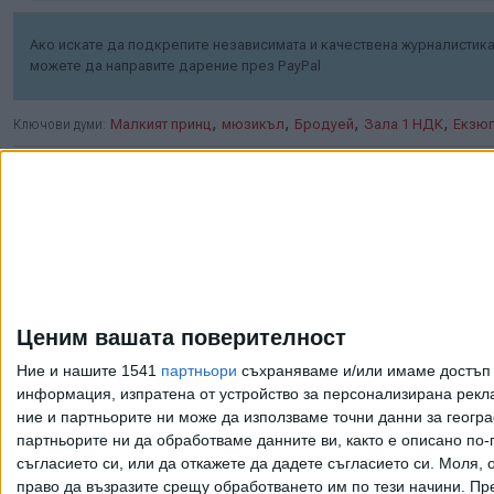
Ако искате да подкрепите независимата и качествена журналистика 
можете да направите дарение през PayPal
,
,
,
,
Ключови думи:
Малкият принц
мюзикъл
Бродуей
Зала 1 НДК
Екзю
Още новини по темата
Натали Трифонова
дебютира в
Ценим вашата поверителност
бродуейски мюзикъл
на софийска сцена
Ние и нашите 1541
партньори
съхраняваме и/или имаме достъп д
информация, изпратена от устройство за персонализирана рекла
24 Март 2026
ние и партньорите ни може да използваме точни данни за геогра
партньорите ни да обработваме данните ви, както е описано по
съгласието си, или да откажете да дадете съгласието си.
Моля, о
"Брилянтин" ще
право да възразите срещу обработването им по тези начини. Пре