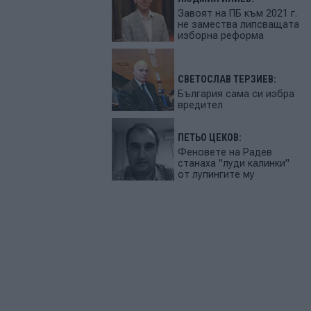
Завоят на ПБ към 2021 г.
не замества липсващата
изборна реформа
СВЕТОСЛАВ ТЕРЗИЕВ:
България сама си избра
вредител
ПЕТЬО ЦЕКОВ:
Феновете на Радев
станаха "луди калинки"
от лупингите му