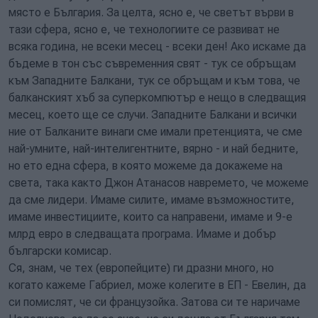
място е България. За целта, ясно е, че светът върви в
тази сфера, ясно е, че технологиите се развиват не
всяка година, не всеки месец - всеки ден! Ако искаме да
бъдеме в тон със съвременния свят - тук се обръщам
към Западните Балкани, тук се обръщам и към това, че
балканският хъб за суперкомпютър е нещо в следващия
месец, което ще се случи. Западните Балкани и всички
ние от Балканите винаги сме имали претенцията, че сме
най-умните, най-интелигентните, вярно - и най бедните,
но ето една сфера, в която можеме да докажеме на
света, така както Джон Атанасов навремето, че можеме
да сме лидери. Имаме силите, имаме възможностите,
имаме инвестициите, които са направени, имаме и 9-е
млрд евро в следващата програма. Имаме и добър
български комисар.
Ся, знам, че тех (европейците) ги дразни много, но
когато кажеме Габриел, може колегите в ЕП - Евелин, да
си помислят, че си французойка. Затова си те наричаме