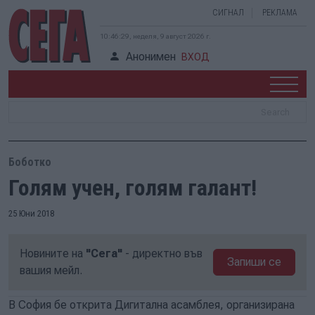
СИГНАЛ
РЕКЛАМА
10:46:30, неделя, 9 август 2026 г.
Анонимен
ВХОД
Боботко
Голям учен, голям галант!
25 Юни 2018
Новините на
"Сега"
- директно във
Запиши се
вашия мейл.
В София бе открита Дигитална асамблея, организирана