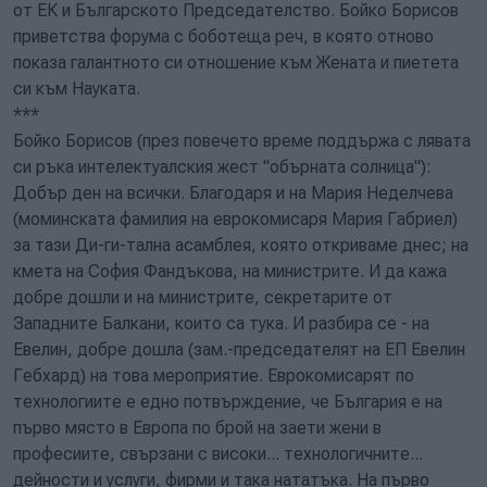
от ЕК и Българското Председателство. Бойко Борисов
приветства форума с боботеща реч, в която отново
показа галантното си отношение към Жената и пиетета
си към Науката.
***
Бойко Борисов (през повечето време поддържа с лявата
си ръка интелектуалския жест "обърната солница"):
Добър ден на всички. Благодаря и на Мария Неделчева
(моминската фамилия на еврокомисаря Мария Габриел)
за тази Ди-ги-тална асамблея, която откриваме днес; на
кмета на София Фандъкова, на министрите. И да кажа
добре дошли и на министрите, секретарите от
Западните Балкани, които са тука. И разбира се - на
Евелин, добре дошла (зам.-председателят на ЕП Евелин
Гебхард) на това мероприятие. Еврокомисарят по
технологиите е едно потвърждение, че България е на
първо място в Европа по брой на заети жени в
професиите, свързани с високи... технологичните...
дейности и услуги, фирми и така нататъка. На първо