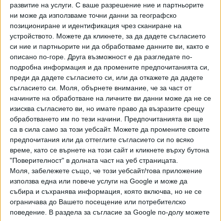
Затова обаче е нужно и нещо, което в България усилено
развитие на услуги.
С ваше разрешение ние и партньорите
ни може да използваме точни данни за географско
започваме да правим в новия си мандат - това е
позициониране и идентификация чрез сканиране на
образованието! Поставянето на учителя, поставянето на
устройството. Можете да кликнете, за да дадете съгласието
детето, образованието - и аз мисля, че има панел
си ние и партньорите ни да обработваме данните ви, както е
Министерството на образованието в България с вас в
описано по-горе. Друга възможност е да разгледате по-
тези два дни, които ще ви разкажат какво правиме, как
подробна информация и да промените предпочитанията си,
искаме да го направим и как ще продължиме да го
преди да дадете съгласието си, или да откажете да дадете
движиме този процес, защото това е бъдещето!
съгласието си.
Моля, обърнете внимание, че за част от
начините на обработване на личните ви данни може да не се
Обикновено резултатите ще дойдат в тази сфера след
изисква съгласието ви, но имате право да възразите срещу
10 г. Но вече искаме от трети клас нататък децата да
обработването им по тези начини. Предпочитанията ви ще
почнат да програмират, д-д-д-а работят, да има уайфай
са в сила само за този уебсайт. Можете да промените своите
във всяко училище. Мрежите да ги направиме, така че
предпочитания или да оттеглите съгласието си по всяко
(замисля се) не първо вкъщи да се научават да работят
време, като се върнете на този сайт и кликнете върху бутона
с компютрите и с телефоните. А вече и вие самите се
"Поверителност" в долната част на уеб страницата.
убеждавате - всеки ден, всеки ден, всеки ден все нови и
Моля, забележете също, че този уебсайт/това приложение
използва една или повече услуги на Google и може да
нови, и нови, и нови услуги се извършват с - ако щете - с
събира и съхранява информация, която включва, но не се
телефон.
ограничава до Вашето посещение или потребителско
...Милиони или стотици милиони машини ще се свържат
поведение. В раздела за съгласие за Google по-долу можете
една с друга!