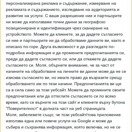
персонализирана реклама и съдържание, измерване на
рекламата и съдържанието, изследване на аудиторията и
развитие на услуги.
С ваше разрешение ние и партньорите
ни може да използваме точни данни за географско
позициониране и идентификация чрез сканиране на
устройството. Можете да кликнете, за да дадете съгласието
си ние и партньорите ни да обработваме данните ви, както е
ПОСЛЕ
Разгледай всички
описано по-горе. Друга възможност е да разгледате по-
подробна информация и да промените предпочитанията си,
преди да дадете съгласието си, или да откажете да дадете
съгласието си.
Моля, обърнете внимание, че за част от
начините на обработване на личните ви данни може да не се
изисква съгласието ви, но имате право да възразите срещу
обработването им по тези начини. Предпочитанията ви ще
са в сила само за този уебсайт. Можете да промените своите
предпочитания или да оттеглите съгласието си по всяко
време, като се върнете на този сайт и кликнете върху бутона
Хавайската Богородица заплака с фентанилови сълзи
"Поверителност" в долната част на уеб страницата.
Моля, забележете също, че този уебсайт/това приложение
Видео
Разгледай всички
използва една или повече услуги на Google и може да
събира и съхранява информация, която включва, но не се