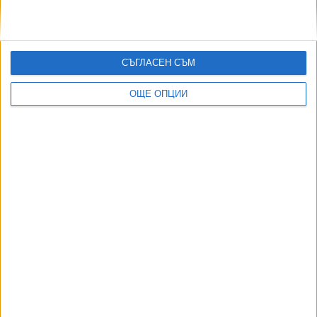
СЪГЛАСЕН СЪМ
ОЩЕ ОПЦИИ
ДОРОТЕЯ ДАЧКОВА:
Съдебна реформа може да започне със снимки на консервите от
село