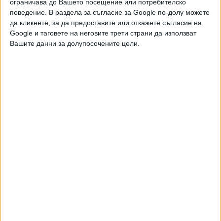
ограничава до Вашето посещение или потребителско
поведение. В раздела за съгласие за Google по-долу можете
да кликнете, за да предоставите или откажете съгласие на
Google и таговете на неговите трети страни да използват
Вашите данни за долупосочените цели.
Двама кандидат-президенти се борят за любовта на
Радев
НАЙ-ЧЕТЕНИ
днес
седмица
месец
4828
Дрон се е взривил в България, близо до ключов газопровод
08 Авг. 2026
3977