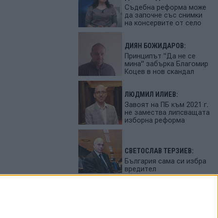
Съдебна реформа може
да започне със снимки
на консервите от село
ДИЯН БОЖИДАРОВ:
Принципът "Да не се
мина" забърка Благомир
Коцев в нов скандал
ЛЮДМИЛ ИЛИЕВ:
Завоят на ПБ към 2021 г.
не замества липсващата
изборна реформа
СВЕТОСЛАВ ТЕРЗИЕВ:
България сама си избра
вредител
ПЕТЬО ЦЕКОВ:
Феновете на Радев
станаха "луди калинки"
от лупингите му