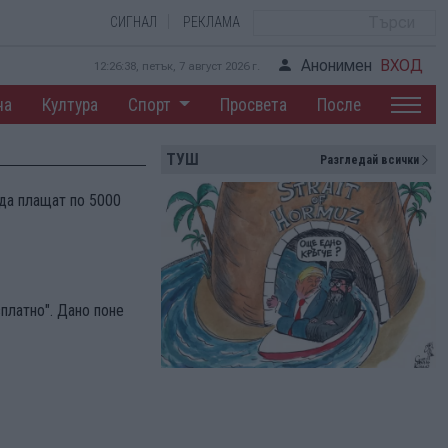
СИГНАЛ
РЕКЛАМА
Анонимен
ВХОД
12:26:39, петък, 7 август 2026 г.
на
Култура
Спорт
Просвета
После
ТУШ
Разгледай всички
да плащат по 5000
платно". Дано поне