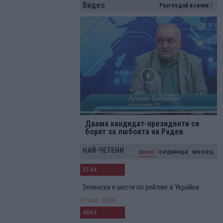
Видео
Разгледай всички
Двама кандидат-президенти се
борят за любовта на Радев
НАЙ-ЧЕТЕНИ
днес
седмица
месец
5144
Зеленски е шести по рейтинг в Украйна
07 Авг. 2026
4884