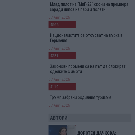
Млад пилот на "МиГ-29" скочи на премиера
заради липса на пари и полети
07 Авг. 2026
4563
Националистите се откъсват на върха в
Германия
07 Авг. 2026
4381
Законови промени са на път да блокират
сделките с имоти
07 Авг. 2026
4110
Тръмп забрани родилния туризъм
07 Авг. 2026
АВТОРИ
ДОРОТЕЯ ДАЧКОВА: