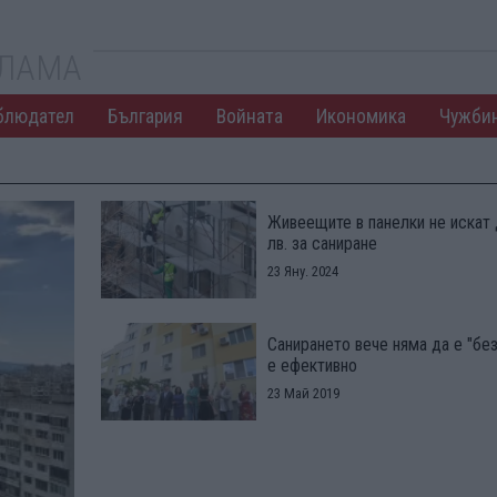
КЛАМА
блюдател
България
Войната
Икономика
Чужби
Живеещите в панелки не искат 
лв. за саниране
23 Яну. 2024
Санирането вече няма да е "без
е ефективно
23 Май 2019