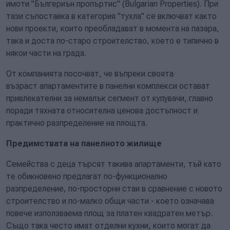
имоти "Бългериън пропъртис" (Bulgarian Properties). При
тази съпоставка в категория "тухла" се включват както
нови проекти, които преобладават в момента на пазара,
така и доста по-старо строителство, което е типично в
някои части на града.
От компанията посочват, че въпреки своята
възраст апартаментите в панелни комплекси остават
привлекателни за немалък сегмент от купувачи, главно
поради тяхната относителна ценова достъпност и
практично разпределение на площта.
Предимствата на панелното жилище
Семейства с деца търсят такива апартаменти, тъй като
те обикновено предлагат по-функционално
разпределение, по-просторни стаи в сравнение с новото
строителство и по-малко общи части - което означава
повече използваема площ за платен квадратен метър.
Също така често имат отделни кухни, които могат да