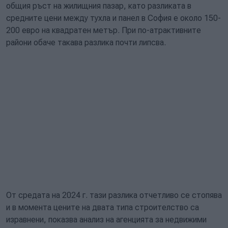
общия ръст на жилищния пазар, като разликата в
средните цени между тухла и панел в София е около 150-
200 евро на квадратен метър. При по-атрактивните
райони обаче такава разлика почти липсва.
От средата на 2024 г. тази разлика отчетливо се стопява
и в момента цените на двата типа строителство са
изравнени, показва анализ на агенцията за недвижими