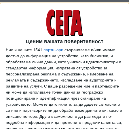
бъдат адаптирани в допълнителни спални или офиси, а
тераси нерядко се преустройват в помещения.
Изборът на такъв тип жилища също може да е
продиктуван от инвестиционни цели - за отдаване под
наем. В този случай водещи са по-ниската стойност на
Ценим вашата поверителност
придобиване на актива и предимството на добрата
Ние и нашите 1541
партньори
съхраняваме и/или имаме
локация.
достъп до информация на устройство, като бисквитки, и
Устойчивото търсене на този тип строителство се
обработваме лични данни, като уникални идентификатори и
стандартна информация, изпратена от устройство за
обуславя и от разположението му в по-стари квартали с
персонализирана реклама и съдържание, измерване на
утвърдена инфраструктура, обществени услуги и
рекламата и съдържанието, изследване на аудиторията и
училища и детски градини, по-големи зелени площи и
развитие на услуги.
С ваше разрешение ние и партньорите
междублокови пространства, посочват от компанията и
ни може да използваме точни данни за географско
допълват, че тези удобства понякога надделяват в
позициониране и идентификация чрез сканиране на
избора над привлекателността на по-новите жилищни
устройството. Можете да кликнете, за да дадете съгласието
обекти.
си ние и партньорите ни да обработваме данните ви, както е
описано по-горе. Друга възможност е да разгледате по-
Предлагането на качествени жилища в този сегмент е
подробна информация и да промените предпочитанията си,
преди да дадете съгласието си, или да откажете да дадете
ограничено в последните години и това поддържа ръста