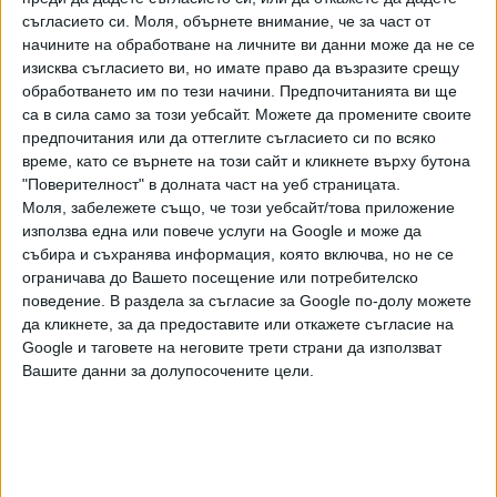
съгласието си.
Моля, обърнете внимание, че за част от
на цените им, посочват от "Бългериън пропъртис".
начините на обработване на личните ви данни може да не се
изисква съгласието ви, но имате право да възразите срещу
За изравняване на цените на панелките и тухлените
обработването им по тези начини. Предпочитанията ви ще
жилища важна роля играе и частичното или цялостно
са в сила само за този уебсайт. Можете да промените своите
саниране на тези сгради, хубавите им вътрешни
предпочитания или да оттеглите съгласието си по всяко
пространства и атрактивните райони, в които по-често
време, като се върнете на този сайт и кликнете върху бутона
са разположени. На практика в панелния блок при една и
"Поверителност" в долната част на уеб страницата.
съща обща квадратура по нотариален акт получаваме
Моля, забележете също, че този уебсайт/това приложение
по-голяма полезна площ, отбелязват брокерите.
използва една или повече услуги на Google и може да
събира и съхранява информация, която включва, но не се
Данните на компанията сочат, че средните цени на
ограничава до Вашето посещение или потребителско
панелните жилища варират от 1700 и 2300 евро/кв. м в
поведение. В раздела за съгласие за Google по-долу можете
да кликнете, за да предоставите или откажете съгласие на
София - в зависимост от квартала и състоянието им. В
Google и таговете на неговите трети страни да използват
Пловдив средната цена на двустайно панелно жилище е
Вашите данни за долупосочените цели.
около 1300 евро/кв. м, във Варна - 1600 евро, а в Бургас
- 1500 евро.
Новото строителство
Близо 90 на сто от жилищния пазар в София през