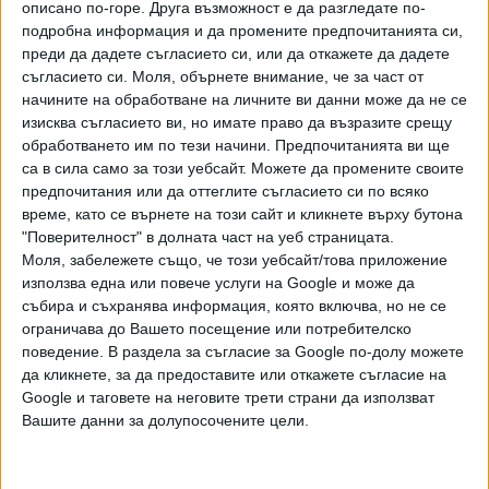
описано по-горе. Друга възможност е да разгледате по-
Хавайската Богородица заплака с фентанилови сълзи
подробна информация и да промените предпочитанията си,
преди да дадете съгласието си, или да откажете да дадете
Видео
съгласието си.
Моля, обърнете внимание, че за част от
Разгледай всички
начините на обработване на личните ви данни може да не се
изисква съгласието ви, но имате право да възразите срещу
обработването им по тези начини. Предпочитанията ви ще
са в сила само за този уебсайт. Можете да промените своите
предпочитания или да оттеглите съгласието си по всяко
време, като се върнете на този сайт и кликнете върху бутона
"Поверителност" в долната част на уеб страницата.
Моля, забележете също, че този уебсайт/това приложение
използва една или повече услуги на Google и може да
събира и съхранява информация, която включва, но не се
ограничава до Вашето посещение или потребителско
поведение. В раздела за съгласие за Google по-долу можете
да кликнете, за да предоставите или откажете съгласие на
Двама кандидат-президенти се борят за любовта на
Google и таговете на неговите трети страни да използват
Радев
Вашите данни за долупосочените цели.
НАЙ-ЧЕТЕНИ
днес
седмица
месец