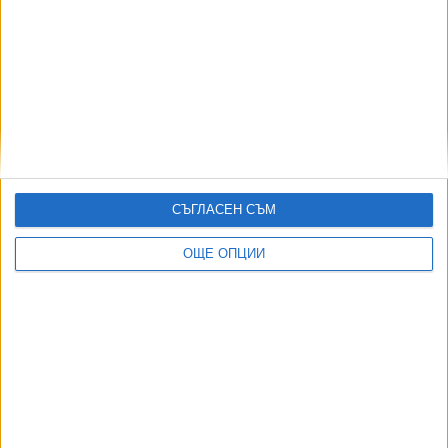
СЪГЛАСЕН СЪМ
ОЩЕ ОПЦИИ
ДИЯН БОЖИДАРОВ:
Принципът "Да не се мина" забърка Благомир Коцев в нов
скандал