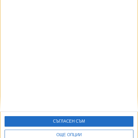
248
Спортът по телевизията - 9 август
09 Авг. 2026
АВТОРИ
СЪГЛАСЕН СЪМ
ОЩЕ ОПЦИИ