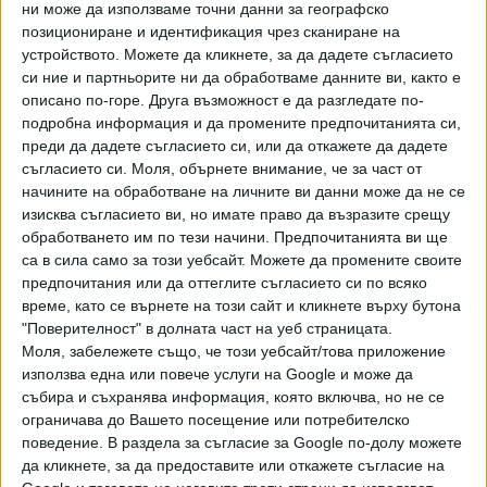
ни може да използваме точни данни за географско
позициониране и идентификация чрез сканиране на
устройството. Можете да кликнете, за да дадете съгласието
си ние и партньорите ни да обработваме данните ви, както е
описано по-горе. Друга възможност е да разгледате по-
подробна информация и да промените предпочитанията си,
Хавайската Богородица заплака с фентанилови сълзи
преди да дадете съгласието си, или да откажете да дадете
съгласието си.
Моля, обърнете внимание, че за част от
начините на обработване на личните ви данни може да не се
Видео
Разгледай всички
изисква съгласието ви, но имате право да възразите срещу
обработването им по тези начини. Предпочитанията ви ще
са в сила само за този уебсайт. Можете да промените своите
предпочитания или да оттеглите съгласието си по всяко
време, като се върнете на този сайт и кликнете върху бутона
"Поверителност" в долната част на уеб страницата.
Моля, забележете също, че този уебсайт/това приложение
използва една или повече услуги на Google и може да
събира и съхранява информация, която включва, но не се
ограничава до Вашето посещение или потребителско
поведение. В раздела за съгласие за Google по-долу можете
да кликнете, за да предоставите или откажете съгласие на