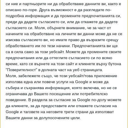
си ние и партньорите ни да обработваме данните ви, както е
Убийството на Песъка
описано по-горе. Друга възможност е да разгледате по-
подробна информация и да промените предпочитанията си,
Видео
Разгледай всички
преди да дадете съгласието си, или да откажете да дадете
съгласието си.
Моля, обърнете внимание, че за част от
начините на обработване на личните ви данни може да не се
изисква съгласието ви, но имате право да възразите срещу
обработването им по тези начини. Предпочитанията ви ще
са в сила само за този уебсайт. Можете да промените своите
предпочитания или да оттеглите съгласието си по всяко
време, като се върнете на този сайт и кликнете върху бутона
"Поверителност" в долната част на уеб страницата.
Моля, забележете също, че този уебсайт/това приложение
използва една или повече услуги на Google и може да
събира и съхранява информация, която включва, но не се
ограничава до Вашето посещение или потребителско
поведение. В раздела за съгласие за Google по-долу можете
Няма обратен път за Инфантино във ФИФА
да кликнете, за да предоставите или откажете съгласие на
Google и таговете на неговите трети страни да използват
НАЙ-ЧЕТЕНИ
днес
седмица
месец
Вашите данни за долупосочените цели.
579