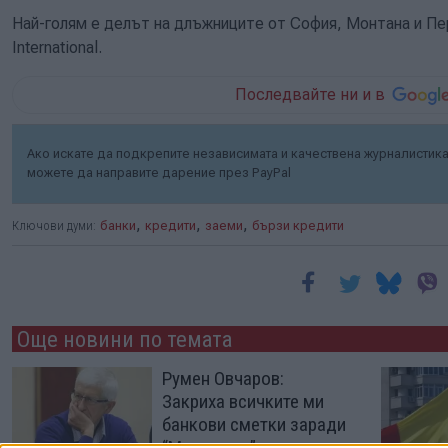
Най-голям е делът на длъжниците от София, Монтана и Пер
International.
Последвайте ни и в
Ако искате да подкрепите независимата и качествена журналистика 
можете да направите дарение през PayPal
,
,
,
Ключови думи:
банки
кредити
заеми
бързи кредити
Още новини по темата
Румен Овчаров:
Закриха всичките ми
банкови сметки заради
“Магнитски”