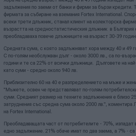
задължения по заеми от банки и фирми за бързи кредити. Т
фирмата за събиране на вземания Fortex International. Спо
всеки трети длъжник, станал клиент на колекторска фирма
възрастта на средностатистическия длъжник в България с
преобладаваха повече длъжниците на възраст 30-39 годин
Средната сума, с която задлъжняват хора между 40 и 49 год
С по-голям необслужван дълг - около 3000 лв., са по-възр
години и те са 22% от всички длъжници. Дълговете на най-
като суми - средно около 940 лв.
Приблизително 60 на 40 е разпределението на мъже и жени
"Мъжете, освен че представляват по-голям потребителски
суми. Средният размер на техните задлъжнения е близо 25
затруднения със средна сума около 2000 лв.", коментира 
на Fortex International.
Преобладаващата част от потребителите - 70%, изпадат 
едно задължение. 21% обаче имат по два заема, а 7% - са 