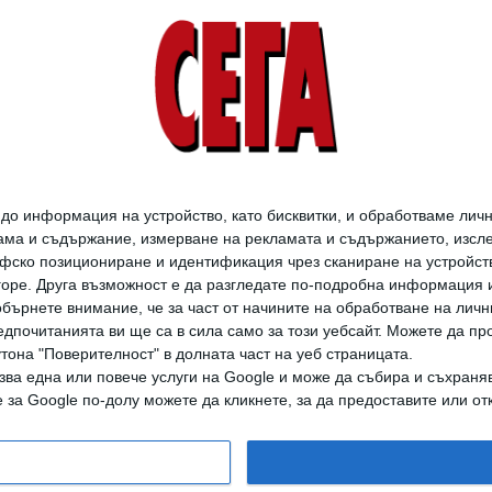
07 Юни 2026
Съдът не е достатъчен
да сложи юзди на
хищническото
кредитиране
29 Май 2026
о информация на устройство, като бисквитки, и обработваме личн
ма и съдържание, измерване на рекламата и съдържанието, изслед
фско позициониране и идентификация чрез сканиране на устройство
-горе. Друга възможност е да разгледате по-подробна информация 
бърнете внимание, че за част от начините на обработване на личн
дпочитанията ви ще са в сила само за този уебсайт. Можете да пр
утона "Поверителност" в долната част на уеб страницата.
зва една или повече услуги на Google и може да събира и съхраня
дането на цели или части от текста или изображенията става след из
за Google по-долу можете да кликнете, за да предоставите или отк
АРХИВ НА В. СЕГА
ЗА НАС
РЕКЛАМА
УСЛОВИЯ ЗА ПОЛЗВАНЕ
КОНТА
© 1997-2026, СЕГА ЕАД
ВОДЕЩИТЕ НОВИНИ ОТ БЪЛГАРИЯ И СВЕТА