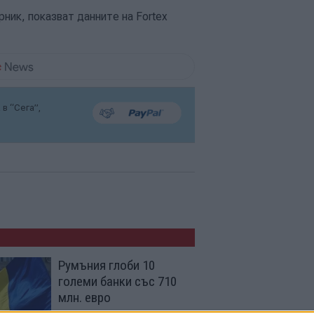
ник, показват данните на Fortex
в “Сега”,
Румъния глоби 10
големи банки със 710
млн. евро