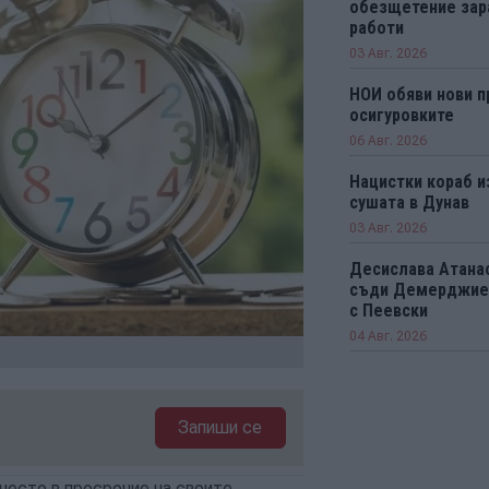
обезщетение зар
работи
03 Авг. 2026
НОИ обяви нови п
осигуровките
06 Авг. 2026
Нацистки кораб и
сушата в Дунав
03 Авг. 2026
Десислава Атанас
съди Демерджиев
с Пеевски
04 Авг. 2026
Запиши се
-често в просрочие на своите