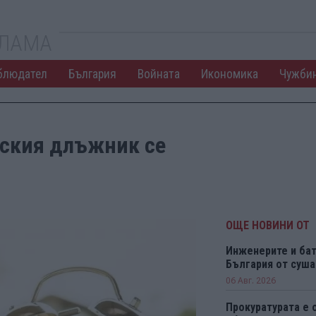
КЛАМА
блюдател
България
Войната
Икономика
Чужби
еския длъжник се
ОЩЕ НОВИНИ ОТ
Инженерите и бат
България от суша
06 Авг. 2026
Прокуратурата е 