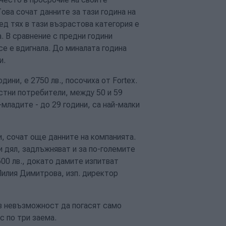
ова сочат данните за тази година на
ред тях в тази възрастова категория е
. В сравнение с предни години
е е вдигнала. До миналата година
и.
ини, е 2750 лв., посочиха от Fortex.
астни потребители, между 50 и 59
младите - до 29 години, са най-малки
, сочат още данните на компанията.
 дял, задлъжняват и за по-големите
00 лв., докато дамите изпитват
Лилия Димитрова, изп. директор
в невъзможност да погасят само
с по три заема.