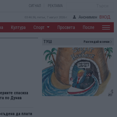
СИГНАЛ
РЕКЛАМА
Анонимен
ВХОД
03:46:37, петък, 7 август 2026 г.
на
Култура
Спорт
Просвета
После
ТУШ
Разгледай всички
ериите спасиха
та по Дунав
осъдена да плати