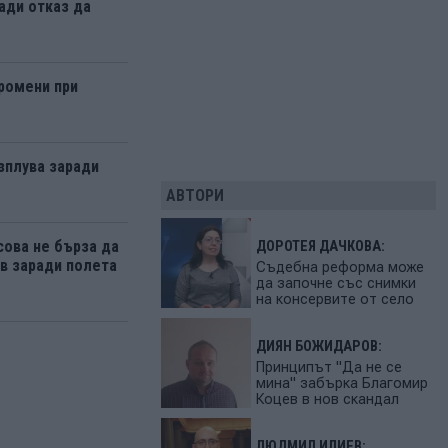
ади отказ да
ромени при
зплува заради
АВТОРИ
ова не бърза да
ДОРОТЕЯ ДАЧКОВА:
 заради полета
Съдебна реформа може
да започне със снимки
на консервите от село
ДИЯН БОЖИДАРОВ:
Принципът "Да не се
мина" забърка Благомир
Коцев в нов скандал
ЛЮДМИЛ ИЛИЕВ: