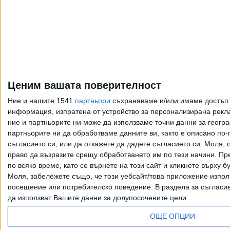
20 Юли 2026
Действащ съдебен
заседател е арестуван
за мащабни измами
Ценим вашата поверителност
05 Юни 2026
Ние и нашите 1541
партньори
съхраняваме и/или имаме достъп д
информация, изпратена от устройство за персонализирана рекла
ние и партньорите ни може да използваме точни данни за геогра
Още по темата
партньорите ни да обработваме данните ви, както е описано по
съгласието си, или да откажете да дадете съгласието си.
Моля, о
право да възразите срещу обработването им по тези начини. Пре
по всяко време, като се върнете на този сайт и кликнете върху б
Моля, забележете също, че този уебсайт/това приложение изпол
Всички права запазени. Възпроизвеж
посещение или потребителско поведение. В раздела за съгласие 
да използват Вашите данни за долупосочените цели.
ОЩЕ ОПЦИИ