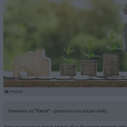
Pixabay
Новините на
"Сега"
- директно във вашия мейл.
Хора на средна възраст между 40 и 49 години изпадат най