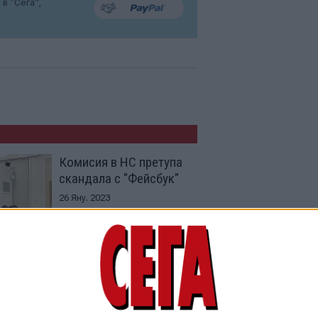
в “Сега”,
Комисия в НС претупа
скандала с "Фейсбук"
26 Яну. 2023
ГЕРБ замеси ДБ със
заподозрения в
тероризъм британец