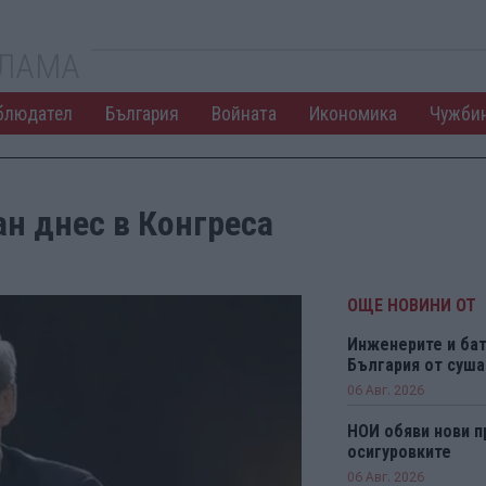
КЛАМА
блюдател
България
Войната
Икономика
Чужби
н днес в Конгреса
ОЩЕ НОВИНИ ОТ
Инженерите и бат
България от суша
06 Авг. 2026
НОИ обяви нови п
осигуровките
06 Авг. 2026