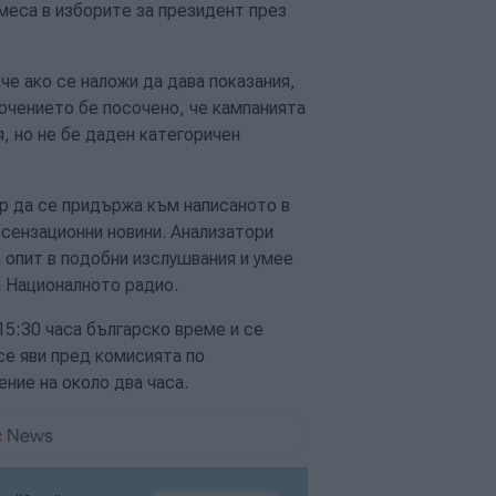
меса в изборите за президент през
че ако се наложи да дава показания,
лючението бе посочено, че кампанията
, но не бе даден категоричен
р да се придържа към написаното в
 сензационни новини. Анализатори
а опит в подобни изслушвания и умее
а Националното радио.
15:30 часа българско време и се
се яви пред комисията по
ние на около два часа.