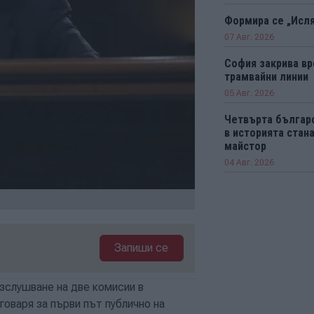
Формира се „Исл
07 Авг. 2026
София закрива вр
трамвайни линии
05 Авг. 2026
Четвърта българ
в историята ста
майстор
04 Авг. 2026
Запиши се
зслушване на две комисии в
оваря за първи път публично на