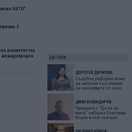
ямско НАТО“
еменно 3
ска шахматистка
на международен
АВТОРИ
ДОРОТЕЯ ДАЧКОВА:
Съдебна реформа може
да започне със снимки
на консервите от село
ДИЯН БОЖИДАРОВ:
Принципът "Да не се
мина" забърка Благомир
Коцев в нов скандал
ЛЮДМИЛ ИЛИЕВ: