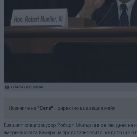
ЕПА/БГНЕС архив
Новините на
"Сега"
- директно във вашия мейл.
Бившият спецпрокурор Робърт Мълър ще се яви днес на и
американската Камара на представителите, където ще отг