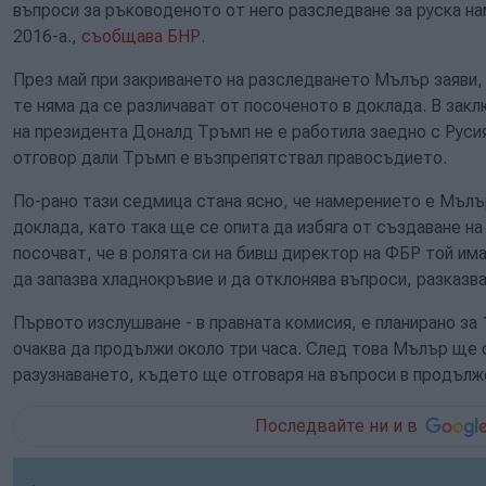
въпроси за ръководеното от него разследване за руска на
2016-а.,
съобщава БНР.
През май при закриването на разследването Мълър заяви, 
те няма да се различават от посоченото в доклада. В зак
на президента Доналд Тръмп не е работила заедно с Русия
отговор дали Тръмп е възпрепятствал правосъдието.
По-рано тази седмица стана ясно, че намерението е Мълъ
доклада, като така ще се опита да избяга от създаване на
посочват, че в ролята си на бивш директор на ФБР той им
да запазва хладнокръвие и да отклонява въпроси, разказв
Първото изслушване - в правната комисия, е планирано за 
очаква да продължи около три часа. След това Мълър ще 
разузнаването, където ще отговаря на въпроси в продълже
Последвайте ни и в