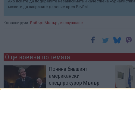
Ако искате да подкрепите независимата и качествена журналистика 
можете да направите дарение през PayPal
,
Ключови думи:
Робърт Мълър
изслушване
Още новини по темата
Почина бившият
американски
спецпрокурор Мълър
21 Март 2026
Рискът следващите
избори да останат без
достатъчно бюлетини