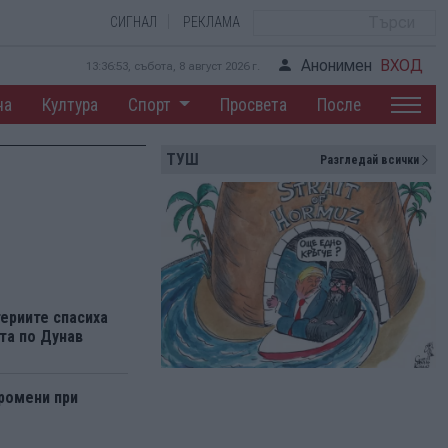
СИГНАЛ
РЕКЛАМА
Анонимен
ВХОД
13:36:53, събота, 8 август 2026 г.
на
Култура
Спорт
Просвета
После
ТУШ
Разгледай всички
ериите спасиха
та по Дунав
ромени при