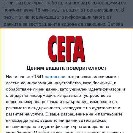
тази "литературна" работа, въпросните консорциуми са
получили вече 18 млн. лв., твърдят от организациите. В
резултат на подвеждащата информация много от
данните за застрашените видове са завишени. Затова
природозащитниците настояват да бъдат прекратени
последните договори и да се възложи повторно
извършването на проучвания от БАН.
"Проучванията са задължително изискване, за да може
да се докладва. МОСВ да започне да си изпълнява
Ценим вашата поверителност
задълженията си по закон и да възлага на академични и
Ние и нашите 1541
партньори
съхраняваме и/или имаме
университетски структури извършване на редовни
достъп до информация на устройство, като бисквитки, и
проучвания на разпространението и заплахите на
обработваме лични данни, като уникални идентификатори и
видовете и местообитанията, като гражданската наука
стандартна информация, изпратена от устройство за
трябва да се инкорпорира в тази дейности", пишат
персонализирана реклама и съдържание, измерване на
организациите. Те настояват и резултатите да бъдат
рекламата и съдържанието, изследване на аудиторията и
развитие на услуги.
С ваше разрешение ние и партньорите
подложени на обществени обсъждания на национално
ни може да използваме точни данни за географско
ниво, в които да се включват експерти и граждани.
позициониране и идентификация чрез сканиране на
устройството. Можете да кликнете, за да дадете съгласието