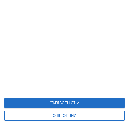
Проект на "сглобката" за строежите по морето
разгневи "Зелени закони"
30 Ноем. 2023
Заболелите заради мръсен въздух ще имат
право на обезщетение
26 Окт. 2022
СЪГЛАСЕН СЪМ
Още по темата
ОЩЕ ОПЦИИ
ОЩЕ НОВИНИ ОТ