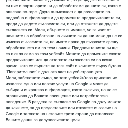
България е задължена да наблюдава природозащитното
си ние и партньорите ни да обработваме данните ви, както е
състояние на видовете и местообитанията, защитени от
описано по-горе. Друга възможност е да разгледате по-
двете природозащитни директиви на ЕС и да го
подробна информация и да промените предпочитанията си,
докладва на всеки шест години към Европейската
преди да дадете съгласието си, или да откажете да дадете
агенция по околна среда. България вече има извършени
съгласието си.
Моля, обърнете внимание, че за част от
две докладвания – едно през 2013 г., а другото през
начините на обработване на личните ви данни може да не се
2019 г. Резултатите от докладването са важни, тъй като
изисква съгласието ви, но имате право да възразите срещу
обработването им по тези начини. Предпочитанията ви ще
те служат за определяне на нужните мерки за постигане
са в сила само за този уебсайт. Можете да промените своите
на благоприятно природозащитно състояние за
предпочитания или да оттеглите съгласието си по всяко
видовете и местообитанията, които имат проблеми. На
време, като се върнете на този сайт и кликнете върху бутона
база на тези резултати се определя и как да се
"Поверителност" в долната част на уеб страницата.
разпредели съответното финансиране, така че да бъдат
Моля, забележете също, че този уебсайт/това приложение
защитени съответните видове и местата, които
използва една или повече услуги на Google и може да
обитават, обясняват от "Зелени закони".
събира и съхранява информация, която включва, но не се
ограничава до Вашето посещение или потребителско
За да се постигнат истинските цели на опазването на
поведение. В раздела за съгласие за Google по-долу можете
природата и целите на Директивата за местообитанията
да кликнете, за да предоставите или откажете съгласие на
Google и таговете на неговите трети страни да използват
е нужна обективна информация за състоянието на
Вашите данни за долупосочените цели.
видовете и местообитанията, на която да стъпят