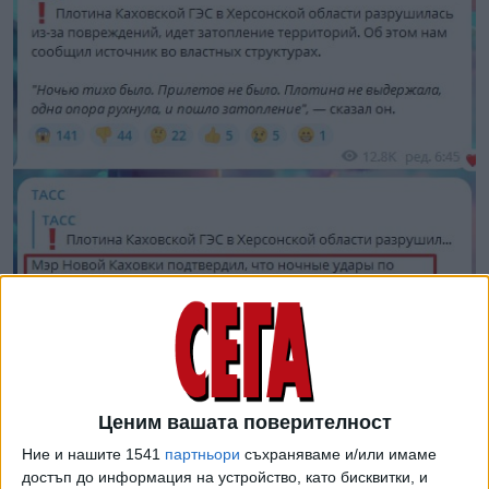
Ценим вашата поверителност
Ние и нашите 1541
партньори
съхраняваме и/или имаме
Няколко часа по-късно говорителят на Кремъл
достъп до информация на устройство, като бисквитки, и
Дмитрий Песков нарече унищожаването на Каховската