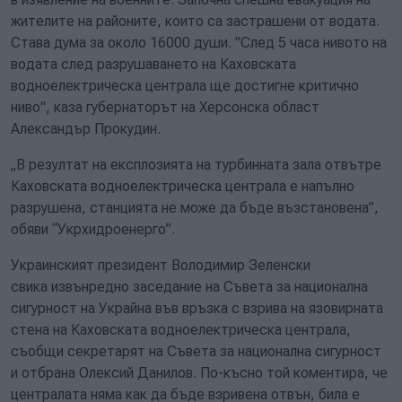
жителите на районите, които са застрашени от водата.
Става дума за около 16000 души. "След 5 часа нивото на
водата след разрушаването на Каховската
водноелектрическа централа ще достигне критично
ниво", каза губернаторът на Херсонска област
Александър Прокудин.
„В резултат на експлозията на турбинната зала отвътре
Каховската водноелектрическа централа е напълно
разрушена, станцията не може да бъде възстановена”,
обяви “Укрхидроенерго”.
Украинският президент Володимир Зеленски
свика извънредно заседание на Съвета за национална
сигурност на Украйна във връзка с взрива на язовирната
стена на Каховската водноелектрическа централа,
съобщи секретарят на Съвета за национална сигурност
и отбрана Олексий Данилов. По-късно той коментира, че
централата няма как да бъде взривена отвън, била е