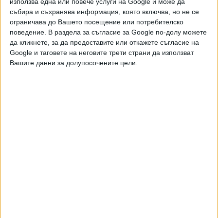
използва една или повече услуги на Google и може да
твърдят, че засега разрушението не е толкова
събира и съхранява информация, която включва, но не се
апокалиптично, колкото изглежда: самият "хребет" все
ограничава до Вашето посещение или потребителско
още е непокътнат. На водноелектрическата централа
поведение. В раздела за съгласие за Google по-долу можете
работят ремонтни екипи, които се опитват да спрат
да кликнете, за да предоставите или откажете съгласие на
пробива", пише той. По-късно уточни, че могат да бъдат
Google и таговете на неговите трети страни да използват
залети около 80 населени места. Въпреки това
Вашите данни за долупосочените цели.
окупационните власти смятат, че няма нужда от
евакуация на населението. Няколко часа по-късно
евакуацията все пак започна.
The Nova Kakhovka hydroelectric dam
before and after the ruination.
pic.twitter.com/vf2jKpR3dU
— Ostap Yarysh (@OstapYarysh)
6 юни
2023 г.
В Херсон обаче твърдят, че руската армия умишлено е
взривила водноелектрическата централа отвътре.