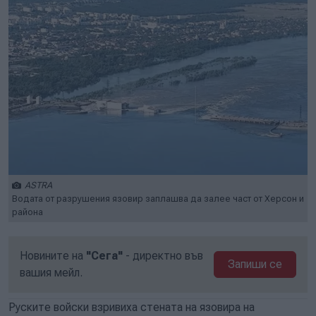
ASTRA
Водата от разрушения язовир заплашва да залее част от Херсон и
района
Новините на
"Сега"
- директно във
Запиши се
вашия мейл.
Руските войски взривиха стената на язовира на