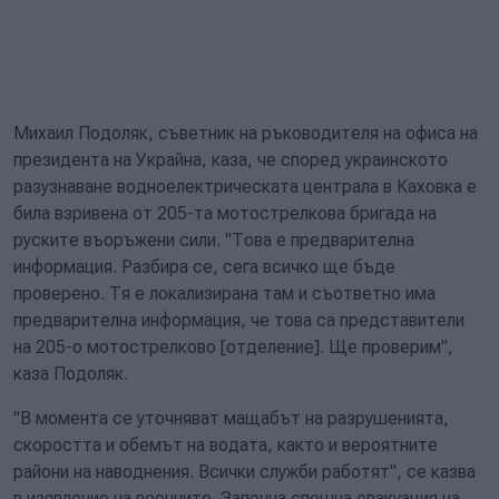
Михаил Подоляк, съветник на ръководителя на офиса на
президента на Украйна, каза, че според украинското
разузнаване водноелектрическата централа в Каховка е
била взривена от 205-та мотострелкова бригада на
руските въоръжени сили. "Това е предварителна
информация. Разбира се, сега всичко ще бъде
проверено. Тя е локализирана там и съответно има
предварителна информация, че това са представители
на 205-о мотострелково [отделение]. Ще проверим",
каза Подоляк.
"В момента се уточняват мащабът на разрушенията,
скоростта и обемът на водата, както и вероятните
райони на наводнения. Всички служби работят", се казва
в изявление на военните. Започна спешна евакуация на