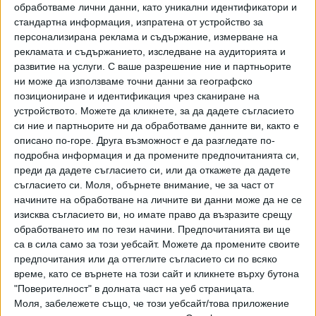
обработваме лични данни, като уникални идентификатори и
водноелектрическа централа умишлен саботаж на Киев.
стандартна информация, изпратена от устройство за
“Това е свързано с липсата на успех по време на
персонализирана реклама и съдържание, измерване на
настъплението на украинските войски, което се
рекламата и съдържанието, изследване на аудиторията и
затормози”, смята той, цитиран от РИА “Новости”.
развитие на услуги.
С ваше разрешение ние и партньорите
ни може да използваме точни данни за географско
Руските военни кореспонденти поддържат версията,
позициониране и идентификация чрез сканиране на
устройството. Можете да кликнете, за да дадете съгласието
че язовирът се е срутил сам.
си ние и партньорите ни да обработваме данните ви, както е
"По моя информация никой не го е взривявал (няма
описано по-горе. Друга възможност е да разгледате по-
подробна информация и да промените предпочитанията си,
експлозии, казват хората, артилерията на въоръжените
преди да дадете съгласието си, или да откажете да дадете
сили на Украйна е изстреляла няколко снаряда по-късно).
съгласието си.
Моля, обърнете внимание, че за част от
Всичко това е следствие от предишни щети!!!
начините на обработване на личните ви данни може да не се
Язовирът и налягането на водата просто не издържаха.
изисква съгласието ви, но имате право да възразите срещу
Островите вече започват да се наводняват, населението
обработването им по тези начини. Предпочитанията ви ще
се евакуира", пише руският пропагандист Юрий Подоляк.
са в сила само за този уебсайт. Можете да промените своите
предпочитания или да оттеглите съгласието си по всяко
Телеграм каналът Рибар съобщава, че няма достъп до
време, като се върнете на този сайт и кликнете върху бутона
главния корпус на Каховската ВЕЦ. "Хората, които някога
"Поверителност" в долната част на уеб страницата.
са работили в Каховската водноелектрическа централа,
Моля, забележете също, че този уебсайт/това приложение