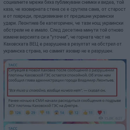
социалните мрежи бяха публикувани снимки и видеа, той
каза, че язовирната стена се е срутила сама, от старост
и от повреди, предизвикани от предишни украински
удари. Леонтиев бе категоричен, че тази нощ украински
обстрели не е имало. След десетина минути той отново
измени версията си и "уточни", че горната част на
Каховската ВЕЦ е разрушена в резултат на обстрел от
украинска страна, но самият язовир не е разрушен.