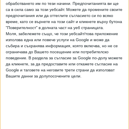
безопасност. Air France съобщи, че в отговор извършва
обработването им по тези начини. Предпочитанията ви ще
проверка по случаите и обещва да следва препоръките
са в сила само за този уебсайт. Можете да промените своите
на BEA.
предпочитания или да оттеглите съгласието си по всяко
време, като се върнете на този сайт и кликнете върху бутона
Авиокомпанията обаче отбелязва, че извършва хиляди
"Поверителност" в долната част на уеб страницата.
полети дневно, а в доклада се споменават само
Моля, забележете също, че този уебсайт/това приложение
четири инцидента с безопасността. Пилотският
използва една или повече услуги на Google и може да
събира и съхранява информация, която включва, но не се
синдикат на Air France настоя, че сигурността е от
ограничава до Вашето посещение или потребителско
първостепенно значение и защити действията на
поведение. В раздела за съгласие за Google по-долу можете
пилотите си по време на извънредни ситуации.
да кликнете, за да предоставите или откажете съгласие на
Google и таговете на неговите трети страни да използват
Вашите данни за долупосочените цели.
Последвайте ни и в
Ако искате да подкрепите независимата
и качествена журналистика в “Сега”,
можете да направите дарение през
PayPal