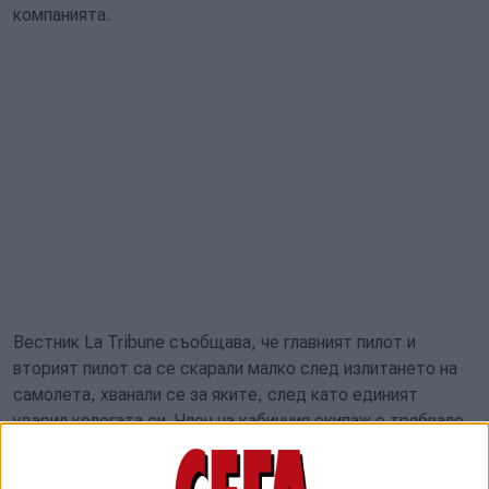
компанията.
Вестник La Tribune съобщава, че главният пилот и
вторият пилот са се скарали малко след излитането на
самолета, хванали се за яките, след като единият
ударил колегата си. Член на кабинния екипаж е трябвало
да прекара остатъка от полета в кабината, за да
наблюдава пилотите.