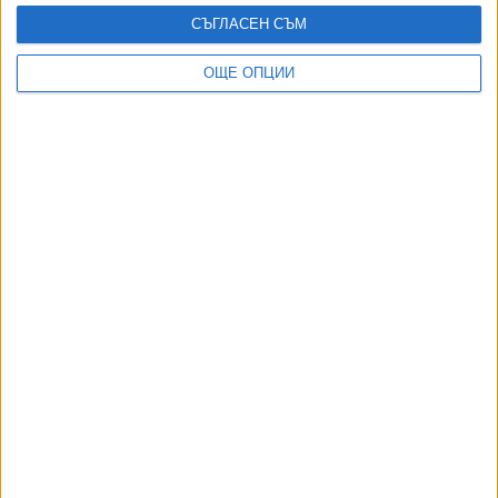
крокодили
СЪГЛАСЕН СЪМ
03 Авг. 2026
Индия се отказа от сделката за изтребители Су-57Е от
ОЩЕ ОПЦИИ
Русия
06 Авг. 2026
Иран и Оман договориха отварянето на Ормузкия проток
05 Авг. 2026
Румъния спасява АЕЦ с взривове в Дунав
03 Авг. 2026
ТУШ
Разгледай всички