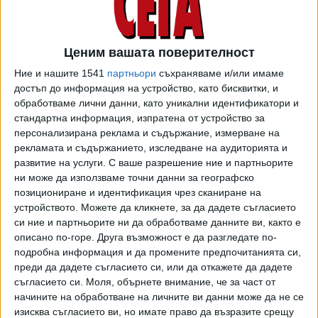
Новината за сбиването се появи, след като френската
агенция за въздушни разследвания BEA издаде доклад, в
Ценим вашата поверителност
който се казва, че пилотите на Air France не спазват
процедурите, свързани с безопасността. Всъщност
Ние и нашите 1541
партньори
съхраняваме и/или имаме
кавгата между двамата пилоти е най-слабото нарушение
достъп до информация на устройство, като бисквитки, и
на фона на описаните в доклата. През декември 2020 г.
обработваме лични данни, като уникални идентификатори и
стандартна информация, изпратена от устройство за
се съобщава за изтичане на гориво при полет на Air
персонализирана реклама и съдържание, измерване на
France от Бразавил в Република Конго до Париж. Тогава
рекламата и съдържанието, изследване на аудиторията и
пилотите са пренасочили самолета, но не са прекъснали
развитие на услуги.
С ваше разрешение ние и партньорите
захранването на двигателя, нито пък са сметнали за
ни може да използваме точни данни за географско
нужно да кацнат възможно най-скоро, както изисква
позициониране и идентификация чрез сканиране на
процедурата за безопасност. Самолетът каца в Чад, но
устройството. Можете да кликнете, за да дадете съгласието
според доклада на BEA двигателят е можел да се е
си ние и партньорите ни да обработваме данните ви, както е
описано по-горе. Друга възможност е да разгледате по-
запалил докато стигне до там.
подробна информация и да промените предпочитанията си,
преди да дадете съгласието си, или да откажете да дадете
Споменават се три подобни случая между 2017 г. и 2022
съгласието си.
Моля, обърнете внимание, че за част от
г. Тогава пилотите са действали въз основа на собствен
начините на обработване на личните ви данни може да не се
анализ на ситуацията, а не на протоколите за
изисква съгласието ви, но имате право да възразите срещу