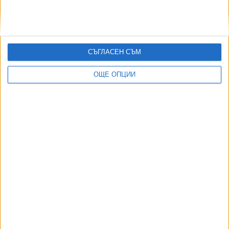
,
,
,
Ключови думи:
Барселонагейт
къща
Бойко Борисов
Борислава
,
Йовчева
разследване
СЪГЛАСЕН СЪМ
ОЩЕ ОПЦИИ
Още новини по темата
Борисов ще сменя "недоносчетата" в партията
с "нови умове"
05 Авг. 2026
Мирчев атакува Борисов за OFAC и Божков
03 Авг. 2026