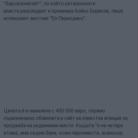
"Барселонагейт", по който каталунските
власти разследват и премиера Бойко Борисов, пише
испанският вестник "Ел Периодико".
Цената й е намалена с 450 000 евро, спрямо
първоначално обявената в сайт на известна агенция за
продажба на недвижими имоти. Къщата "е на четири
етажа, има седем бани, осем паркоместа, асансьор,