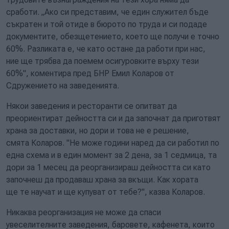
сработи. „Ако си представим, че един служител бъде
съкратен и той отиде в бюрото по труда и си подаде
документите, обезщетението, което ще получи е точно
60%. Разликата е, че като остане да работи при нас,
ние ще трябва да поемем осигуровките върху тези
60%", коментира пред БНР Емил Коларов от
Сдружението на заведенията.
Някои заведения и ресторанти се опитват да
преориентират дейността си и да започнат да приготвят
храна за доставки, но дори и това не е решение,
смята Коларов. "Не може години наред да си работил по
една схема и в един момент за 2 дена, за 1 седмица, та
дори за 1 месец да реорганизираш дейността си като
започнеш да продаваш храна за вкъщи. Как хората
ще те научат и ще купуват от тебе?", казва Коларов.
Никаква реорганизация не може да спаси
увеселителните заведения, баровете, кафенета, които