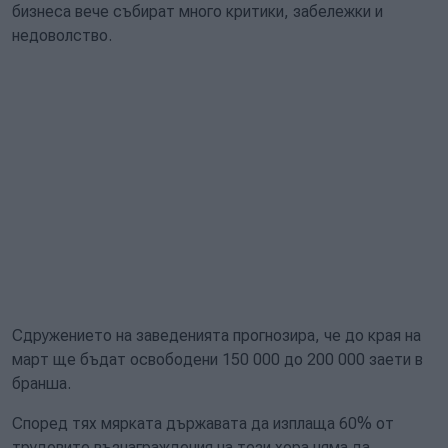
бизнеса вече събират много критики, забележки и
недоволство.
Сдружението на заведенията прогнозира, че до края на
март ще бъдат освободени 150 000 до 200 000 заети в
бранша.
Според тях мярката държавата да изплаща 60% от
трудовите възнаграждения на тези хора няма да