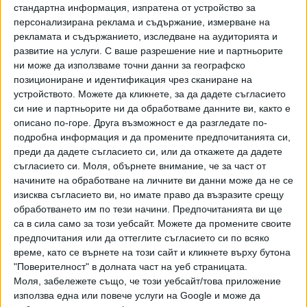
стандартна информация, изпратена от устройство за
че се спира налагането на запори на банкови сметки на
персонализирана реклама и съдържание, измерване на
физически лица, на запори върху трудовите
рекламата и съдържанието, изследване на аудиторията и
възнаграждения и пенсии, както и извършване на описи
развитие на услуги.
С ваше разрешение ние и партньорите
на движими и недвижими вещи, собственост на
ни може да използваме точни данни за географско
физически лица. "Ограничаването на тези мерки само до
позициониране и идентификация чрез сканиране на
физически лица не е оправдано, предлагаме да се отнася
устройството. Можете да кликнете, за да дадете съгласието
си ние и партньорите ни да обработваме данните ви, както е
и до юридически лица", пишат от камарата. В тяхната
описано по-горе. Друга възможност е да разгледате по-
редакцията текстът звучи така: "Спира се налагането на
подробна информация и да промените предпочитанията си,
запори върху банкови сметки на физически
и юридически
преди да дадете съгласието си, или да откажете да дадете
лица
, на запори върху трудовите възнаграждения и
съгласието си.
Моля, обърнете внимание, че за част от
пенсии, както и извършване на описи на движими и
начините на обработване на личните ви данни може да не се
недвижими вещи.“
изисква съгласието ви, но имате право да възразите срещу
обработването им по тези начини. Предпочитанията ви ще
БСК приветства предложенията, които
са в сила само за този уебсайт. Можете да промените своите
предвиждат възможност работодателят да нарежда на
предпочитания или да оттеглите съгласието си по всяко
работниците и служителите да се трудят вкъщи - като
време, като се върнете на този сайт и кликнете върху бутона
"Поверителност" в долната част на уеб страницата.
надомна или дистанционна работа, без да ги пита
Моля, забележете също, че този уебсайт/това приложение
съгласни ли са, както и да праща персонала в платен или
използва една или повече услуги на Google и може да
неплатен отпуск или да въвежда непълно работно