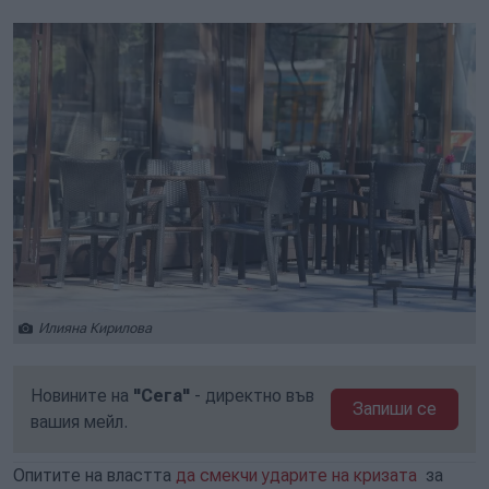
Илияна Кирилова
Новините на
"Сега"
- директно във
Запиши се
вашия мейл.
Опитите на властта
да смекчи ударите на кризата
за