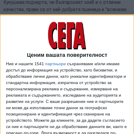
Кукушева подчерта, че българският хляб е с отлични
качества, прави се от най-добрата пшеница и "всякакви
спекулации от некомпетентни хора, че се ползва
фуражно зърно, са просто опит за обругаване". Според
нея добре е за конкуренцията и за потребителите, че в
големите вериги магазини се предлагат прясно изпечени
печива.
"Реколтата от зърно е добра като количество. Поради
Ценим вашата поверителност
сухото и слънчево време златното зърно на България е с
Ние и нашите 1541
партньори
съхраняваме и/или имаме
изключително високо протеиново съдържание. Има
достъп до информация на устройство, като бисквитки, и
години, в които качеството на пшеницата пада заради
обработваме лични данни, като уникални идентификатори и
валежи и влага. Тази година слънцето свърши прекрасна
стандартна информация, изпратена от устройство за
работа", поясни експертката. Според нея на този етап
персонализирана реклама и съдържание, измерване на
рекламата и съдържанието, изследване на аудиторията и
няма причини за поскъпване на хляба и цените ще
развитие на услуги.
С ваше разрешение ние и партньорите
останат стабилни поне до края на годината (дотогава е в
ни може да използваме точни данни за географско
сила нулевата ставка на ДДС).
позициониране и идентификация чрез сканиране на
устройството. Можете да кликнете, за да дадете съгласието
"България произвежда предостатъчно пшеница и изнася
си ние и партньорите ни да обработваме данните ви, както е
значителни количества. Но в момента цената на житото
описано по-горе. Друга възможност е да разгледате по-