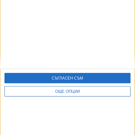
Хлябът щял да мине 3 лева, ако се върне 20%
ДДС
05 Март 2023
Още по темата
ОЩЕ НОВИНИ ОТ ИКОНОМИКА
СЪГЛАСЕН СЪМ
Скандалът "Боташ" гръмна с нова сила
ОЩЕ ОПЦИИ
05 Авг. 2026
При дефицит в Аржентина депутати и министри остават
без заплати
04 Авг. 2026
Туроператор остави стотици унгарци без почивка в