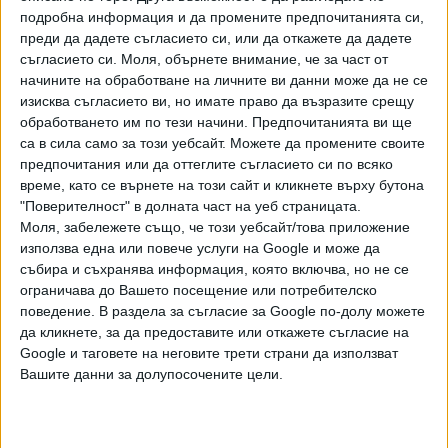
е много ниска, а логистиката е много скъпа и не си
подробна информация и да промените предпочитанията си,
струва да се транспортира евтина стока с много скъп
преди да дадете съгласието си, или да откажете да дадете
транспорт", така че няма опасност от прекомерен
съгласието си.
Моля, обърнете внимание, че за част от
износ, смята Кукушева. Тя изтъкна, че мелничарите
начините на обработване на личните ви данни може да не се
изисква съгласието ви, но имате право да възразите срещу
работят само с българско зърно: "Никъде не е засечена
обработването им по тези начини. Предпочитанията ви ще
преработка на някаква друга пшеница, различна от
са в сила само за този уебсайт. Можете да промените своите
българската".
предпочитания или да оттеглите съгласието си по всяко
време, като се върнете на този сайт и кликнете върху бутона
"Поверителност" в долната част на уеб страницата.
Моля, забележете също, че този уебсайт/това приложение
В очакване на Коледа
използва една или повече услуги на Google и може да
събира и съхранява информация, която включва, но не се
Председателката на браншовия съюз коментира и
ограничава до Вашето посещение или потребителско
новините за голямото поскъпване на кравето масло и
поведение. В раздела за съгласие за Google по-долу можете
"риска" за поскъпване и на печивата. Според нея още от
да кликнете, за да предоставите или откажете съгласие на
средата на миналия век в сладкарството у нас маслото
Google и таговете на неговите трети страни да използват
се замества с маргарин и аромати на масло. Не всеки
Вашите данни за долупосочените цели.
маргарин е вреден, а на цената на сладкарските изделия
зависи и от това дали се използва захар или
подсладител, обясни Кукушева.