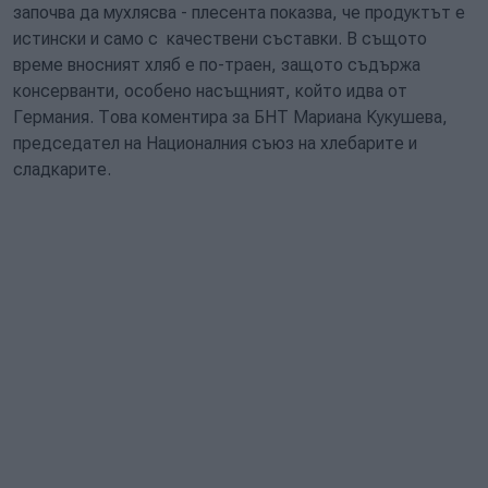
започва да мухлясва - плесента показва, че продуктът е
истински и само с качествени съставки. В същото
време вносният хляб е по-траен, защото съдържа
консерванти, особено насъщният, който идва от
Германия. Това коментира за БНТ Мариана Кукушева,
председател на Националния съюз на хлебарите и
сладкарите.