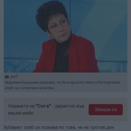
БНТ
Мариана Кукушева уверява, че българското жито и българският
хляб са с отлични качества.
Новините на
"Сега"
- директно във
Запиши се
вашия мейл.
Хубавият хляб се познава по това, че на третия ден