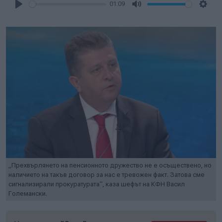
01:09
Play
Mute
Setti
„Прехвърлянето на пенсионното дружество не е осъществено, но
наличието на такъв договор за нас е тревожен факт. Затова сме
сигнализирали прокуратурата“, каза шефът на КФН Васил
Големански.