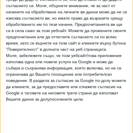
Велико Търново и Враца, поясни зам.-председателят на
съгласието си.
Моля, обърнете внимание, че за част от
КФН Пламен Данаилов. Имотът в Бусманци е бил
начините на обработване на личните ви данни може да не се
придобит от застрахователя за 47,5 млн. лева, като
изисква съгласието ви, но имате право да възразите срещу
продажната сума в предварителния договор е за около
обработването им по тези начини. Предпочитанията ви ще
15 млн. евро. Имотът във Велико Търново е придобит от
са в сила само за този уебсайт. Можете да промените своите
дружеството за около 9 млн. лева, като продажната цена
предпочитания или да оттеглите съгласието си по всяко
в предварителния договор е 1,2 млн евро. Имотът във
време, като се върнете на този сайт и кликнете върху бутона
"Поверителност" в долната част на уеб страницата.
Враца е бил придобит за около 14 млн. лева, като
Моля, забележете също, че този уебсайт/това приложение
впоследствие пазарната му стойност е преоценена на 80
използва една или повече услуги на Google и може да
млн. лева, но по договор се продава за около 14 млн.
събира и съхранява информация, която включва, но не се
евро.
ограничава до Вашето посещение или потребителско
поведение. В раздела за съгласие за Google по-долу можете
Голяма част от плащанията по тези сделки са чрез
да кликнете, за да предоставите или откажете съгласие на
цесии. Сезирана е и Националната агенция за приходите,
Google и таговете на неговите трети страни да използват
тъй като задатъкът по тези сделки е бил плащан кеш в
Вашите данни за долупосочените цели.
нарушение на ограниченията за максималния размер на
сумите, които могат да се разплащат в брой у нас.
Данаилов заяви, че активните застраховки в "ДаллБогг:
Живот и здраве“ намаляват с между 8000 и 10 000 на