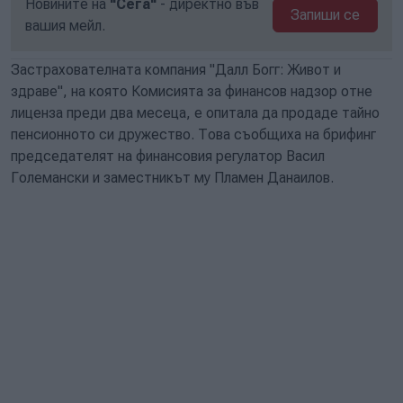
Новините на
"Сега"
- директно във
Запиши се
вашия мейл.
Застрахователната компания "Далл Богг: Живот и
здраве", на която Комисията за финансов надзор отне
лиценза преди два месеца, е опитала да продаде тайно
пенсионното си дружество. Това съобщиха на брифинг
председателят на финансовия регулатор Васил
Големански и заместникът му Пламен Данаилов.