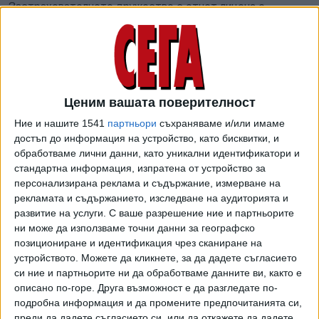
Застрахователното дружество с отнет лиценз е
извършило и други продажби на активи, които пряко
нарушават интересите на застрахованите лица и
увреждат имуществото на компанията. Председателят
на КФН заяви още, че през миналата седмица в КФН са
пристигнали уведомления за съдебни решения в
Ценим вашата поверителност
Софийския градски съд, Окръжен съд - Враца и Окръжен
Ние и нашите 1541
партньори
съхраняваме и/или имаме
съд - Велико Търново за прехвърляне на имоти, които
достъп до информация на устройство, като бисквитки, и
са други активи на дружеството, на база сключени
обработваме лични данни, като уникални идентификатори и
предварителни договори за продажба. Уведомленията са
стандартна информация, изпратена от устройство за
изпратени, защото е поискано от съда тези договори да
персонализирана реклама и съдържание, измерване на
бъдат обявени за окончателни.
рекламата и съдържанието, изследване на аудиторията и
развитие на услуги.
С ваше разрешение ние и партньорите
Предварителните договори са с дата от края на март
ни може да използваме точни данни за географско
тази година, като квесторите, които поеха управлението
позициониране и идентификация чрез сканиране на
на застрахователното дружество, са предприели мерки
устройството. Можете да кликнете, за да дадете съгласието
си ние и партньорите ни да обработваме данните ви, както е
за обжалването на тези актове.
описано по-горе. Друга възможност е да разгледате по-
Става дума за три имота, които се намират в Бусманци,
подробна информация и да промените предпочитанията си,
преди да дадете съгласието си, или да откажете да дадете