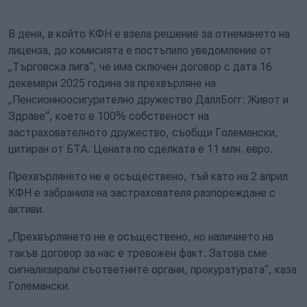
В деня, в който КФН е взела решение за отнемането на
лиценза, до комисията е постъпило уведомление от
„Търговска лига“, че има сключен договор с дата 16
декември 2025 година за прехвърляне на
„Пенсионноосигурително дружество ДаллБогг: Живот и
Здраве“, което е 100% собственост на
застрахователното дружество, съобщи Големански,
цитиран от БТА. Цената по сделката е 11 млн. евро.
Прехвърлянето не е осъществено, тъй като на 2 април
КФН е забранила на застрахователя разпореждане с
активи.
„Прехвърлянето не е осъществено, но наличието на
такъв договор за нас е тревожен факт. Затова сме
сигнализирали съответните органи, прокуратурата“, каза
Големански.