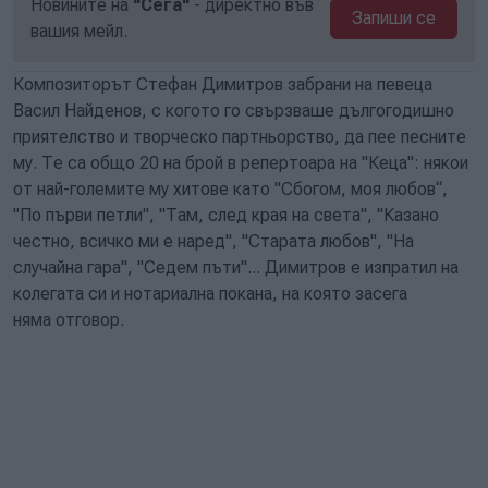
Новините на
"Сега"
- директно във
Запиши се
вашия мейл.
Композиторът Стефан Димитров забрани на певеца
Васил Найденов, с когото го свързваше дългогодишно
приятелство и творческо партньорство, да пее песните
му. Те са общо 20 на брой в репертоара на "Кеца": някои
от най-големите му хитове като "Сбогом, моя любов“,
"По първи петли", "Там, след края на света", "Казано
честно, всичко ми е наред", "Старата любов", "На
случайна гара", "Седем пъти"... Димитров е изпратил на
колегата си и нотариална покана, на която засега
няма отговор.