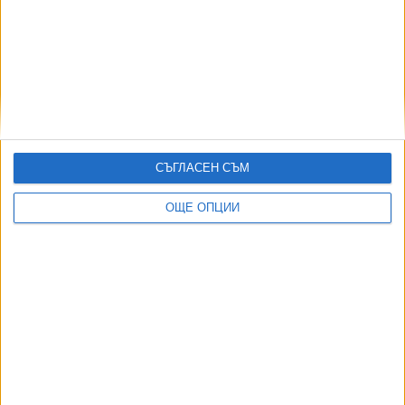
Кеца отговори на Стефан Димитров: По закон
съм съавтор
23 Авг. 2025
10-и "Арт поток" потича на Южното Черноморие
10 Юни 2025
СЪГЛАСЕН СЪМ
ОЩЕ ОПЦИИ
Още по темата
ОЩЕ НОВИНИ ОТ КУЛТУРА
На 56 почина българо-френската актриса Наталия
Дончева
02 Авг. 2026