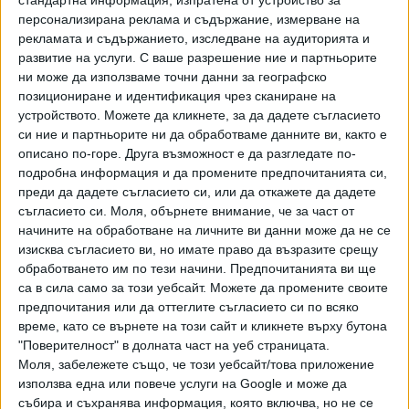
някоя песен трябва да ми се плати. 20 песни съм му
стандартна информация, изпратена от устройство за
персонализирана реклама и съдържание, измерване на
написал и не съм взел една стотинка от него. Сега
рекламата и съдържанието, изследване на аудиторията и
изведнъж каза, че тази песен от мюзикъла той я е
развитие на услуги.
С ваше разрешение ние и партньорите
написал. Оттам започнаха да обрастват някакви неща,
ни може да използваме точни данни за географско
как той бил оправял песните", заяви композиторът в
позициониране и идентификация чрез сканиране на
интервю за
"24 часа"
.
устройството. Можете да кликнете, за да дадете съгласието
си ние и партньорите ни да обработваме данните ви, както е
описано по-горе. Друга възможност е да разгледате по-
Там, на завоя - Васил Найденов
подробна информация и да промените предпочитанията си,
и Братя Аргирови
преди да дадете съгласието си, или да откажете да дадете
текст: Васил Найденов и
съгласието си.
Моля, обърнете внимание, че за част от
Богослав-Тервел П. Тодоров,
начините на обработване на личните ви данни може да не се
музика: Васил Найденов и
YouTube
изисква съгласието ви, но имате право да възразите срещу
Стефан Димитроваранжимент:
обработването им по тези начини. Предпочитанията ви ще
Стоян Бозов
Той потвърди, че е забранил на Найденов да пее
са в сила само за този уебсайт. Можете да промените своите
хитовете, които са създали заедно. "Да, забранявам му.
предпочитания или да оттеглите съгласието си по всяко
Преди 6 месеца исках да се видим и да се разберем.
време, като се върнете на този сайт и кликнете върху бутона
Оттогава не ми се е обадил. Има нотариална покана, за
"Поверителност" в долната част на уеб страницата.
да се срещнем. Той я получи и не се видяхме. Не знам
Моля, забележете също, че този уебсайт/това приложение
какво ще предприема, но това не е хубаво", заяви още
използва една или повече услуги на Google и може да
Димитров. "Аз не желая просто да чувам гласа му в
събира и съхранява информация, която включва, но не се