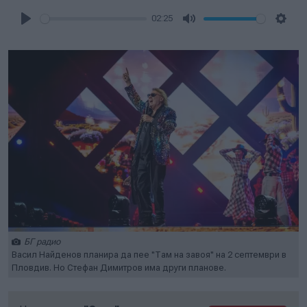
02:25
Play
Mute
Setti
БГ радио
Васил Найденов планира да пее "Там на завоя" на 2 септември в
Пловдив. Но Стефан Димитров има други планове.