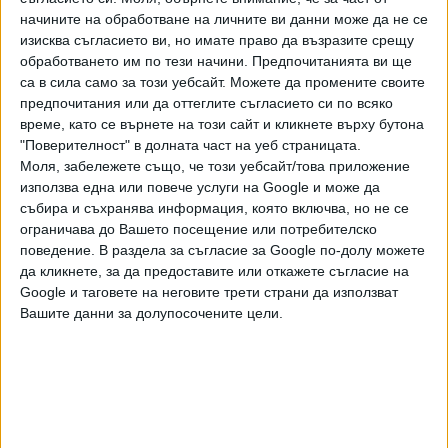
обяснение на случилото се няма. Според риболовен клуб
начините на обработване на личните ви данни може да не се
"Балканка", които при подобни кризи често се включват
изисква съгласието ви, но имате право да възразите срещу
с експертни становища, причината за пресъхването на
обработването им по тези начини. Предпочитанията ви ще
реката е у НЕК и каскадата Петрохан. "Ако някой се
са в сила само за този уебсайт. Можете да промените своите
интересува наистина защо пресъхна Искрецка и кой е
предпочитания или да оттеглите съгласието си по всяко
виновен, отговорът е много прост: Когато в една
време, като се върнете на този сайт и кликнете върху бутона
карстова система спреш притока на вода отгоре и
"Поверителност" в долната част на уеб страницата.
Моля, забележете също, че този уебсайт/това приложение
понорите станат сухи като барут, изворите долу
използва една или повече услуги на Google и може да
пресъхват и няма откъде да дойде вода", написаха от
събира и съхранява информация, която включва, но не се
"Балканка" вчера.
ограничава до Вашето посещение или потребителско
поведение. В раздела за съгласие за Google по-долу можете
Водата на Своге изчезна
да кликнете, за да предоставите или откажете съгласие на
мистериозно
Google и таговете на неговите трети страни да използват
Бедствено положение обяви
Вашите данни за долупосочените цели.
снощи Своге заради спиране на
водоподаването в града, а и в
16 Авг. 2022
селата Искрец, Свидня и част от
Церово. Причината е внезапното
пресъхване на захранващата
Искрецка река.
Последвайте ни и в