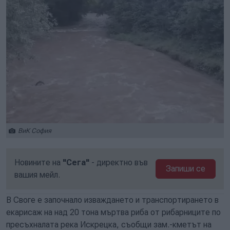
ВиК София
Новините на
"Сега"
- директно във
Запиши се
вашия мейл.
В Своге е започнало изваждането и транспортирането в
екарисаж на над 20 тона мъртва риба от рибарниците по
пресъхналата река Искрецка, съобщи зам.-кметът на