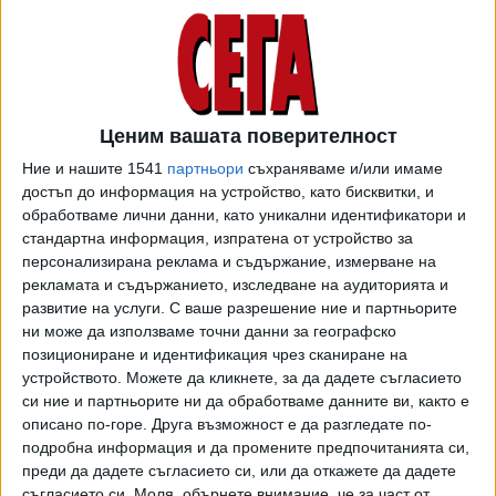
обекта писмено декларираха, че не могат да изпълнят
предписанието, което във вчерашния ден БАБХ им връчи
за изчистване и евакуиране на рибата в 72-часов срок. И
БАБХ възлага по неотложност на община Своге да
извърши тези дейности," обясни Богданов. Работата ще
Ценим вашата поверителност
продължи и през нощта.
Ние и нашите 1541
партньори
съхраняваме и/или имаме
Междувременно водата на Своге и околните села бе
достъп до информация на устройство, като бисквитки, и
възстановена, но все още е годна само за битови нужди.
обработваме лични данни, като уникални идентификатори и
стандартна информация, изпратена от устройство за
На 22 и 23 август ще бъдат взети две последователни
персонализирана реклама и съдържание, измерване на
проби от РЗИ и при достигане на необходимите
рекламата и съдържанието, изследване на аудиторията и
показатели за питейни нужди, ВиК ЕООД-София ще
развитие на услуги.
С ваше разрешение ние и партньорите
уведоми населението, съобщават от дружеството.
ни може да използваме точни данни за географско
Дотогава оттам призовават всички жители на гр. Своге,
позициониране и идентификация чрез сканиране на
с. Искрец, с. Свидня и с. Церово да използват водата
устройството. Можете да кликнете, за да дадете съгласието
само за битови нужди.
си ние и партньорите ни да обработваме данните ви, както е
описано по-горе. Друга възможност е да разгледате по-
Река Искрецка пресъхна мистериозно преди няколко
подробна информация и да промените предпочитанията си,
дни, а два дни по-късно отново се появи. Официално
преди да дадете съгласието си, или да откажете да дадете
съгласието си.
Моля, обърнете внимание, че за част от