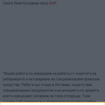
Своге Илия Богданов пред
БНР
.
"Върви работа по изваждане на рибата от коритата на
рибарниците и натоварване на специализирани превозни
средства. Рибата ще отиде в Ихтиман, където има
специализирано предприятие към агенцията по храните,
което извършват изгаряне на тези отпадъци. Тази
сутрин собствениците и управителите на двата рибни