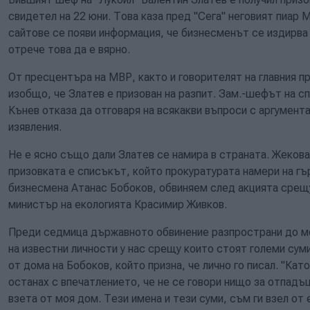
свидетел на 22 юни. Това каза пред "Сега" неговият пиар 
сайтове се появи информация, че бизнесменът се издирва
отрече това да е вярно.
От пресцентъра на МВР, както и говорителят на главния п
изобщо, че Златев е призован на разпит. Зам.-шефът на с
Кънев отказа да отговаря на всякакви въпроси с аргумента
изявления.
Не е ясно също дали Златев се намира в страната. Жекова
призовката е списъкът, който прокуратурата намери на гъ
бизнесмена Атанас Бобоков, обвиняем след акцията срещу
министър на екологията Красимир Живков.
Преди седмица държавното обвинение разпространи до м
на известни личности у нас срещу които стоят големи суми
от дома на Бобоков, който призна, че лично го писал. "Ка
останах с впечатлението, че не се говори нищо за отпадъц
взета от моя дом. Тези имена и тези суми, съм ги взел от е