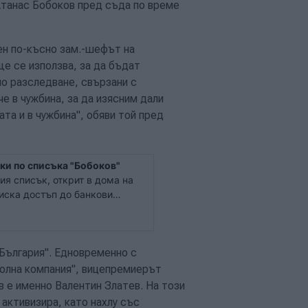
Атанас Бобоков пред съда по време
Ден по-късно зам.-шефът на
е се използва, за да бъдат
по разследване, свързани с
че в чужбина, за да изясним дали
та и в чужбина", обяви той пред
ки по списъка "Бобоков"
я списък, открит в дома на
иска достъп до банкови
 хора. Това стана ясно от
ираната прокуратура Ангел
България". Едновременно с
олна компания", вицепремиерът
 е именно Валентин Златев. На този
активизира, като нахлу със