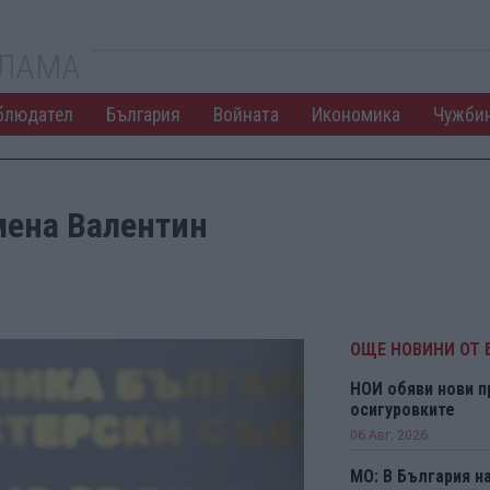
КЛАМА
блюдател
България
Войната
Икономика
Чужби
мена Валентин
ОЩЕ НОВИНИ ОТ 
НОИ обяви нови п
осигуровките
06 Авг. 2026
МО: В България н