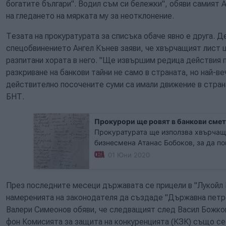
богатите българи". Водил съм си бележки", обяви самият 
на гледането на мярката му за неотклонение.
Тезата на прокуратурата за списъка обаче явно е друга. 
спецобвинението Ангел Кънев заяви, че хвърчащият лист щ
разпитани хората в него. "Ще извършим редица действия 
разкриване на банкови тайни не само в страната, но най-ве
действително посочените суми са имали движение в страна
БНТ.
Прокурори ще ровят в банкови смет
Прокуратурата ще използва хвърчащи
бизнесмена Атанас Бобоков, за да по
сметки и да разпитва посочени в него
01 Юни 2020
участие на зам. шефът на специализ
Кънев в сутрешния блок на БНТ.
През последните месеци държавата се прицели в "Лукойл 
намеренията на законодателя да създаде "Държавна петр
Валери Симеонов обяви, че следващият след Васил Божков
фон Комисията за защита на конкуренцията (КЗК) също се 