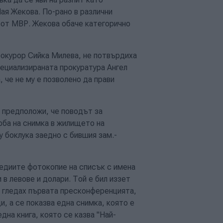
Мая Жекова. По-рано в различни
 от МВР. Жекова обаче категорично
рокурор Сийка Милева, не потвърдиха
пециализираната прокуратура Ангел
, че не му е позволено да прави
 предположи, че поводът за
рба на снимка в жилището на
 боклука заедно с бившия зам.-
едиите фотокопие на списък с имена
 в левове и долари. Той е бил иззет
то гледах първата пресконференцията,
и, а се показва една снимка, която е
дна книга, която се казва "Най-