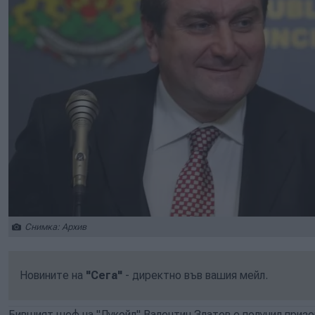
Снимка: Архив
Новините на
"Сега"
- директно във вашия мейл.
Бившият шеф на "Лукойл" Валентин Златев е получил призов