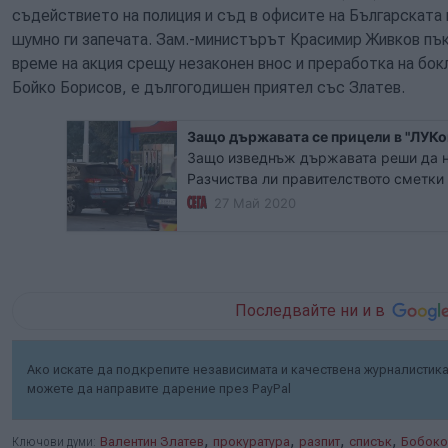
съдействието на полиция и съд в офисите на Българската 
шумно ги запечата. Зам.-министърът Красимир Живков пък
време на акция срещу незаконен внос и преработка на бокл
Бойко Борисов, е дългогодишен приятел със Златев.
Защо държавата се прицели в "ЛУКо
Защо изведнъж държавата реши да на
Разчиства ли правителството сметки
просто подготвя терена за нови игра
27 Май 2020
бос Валентин Златев по пътя на доск
Божков?
Последвайте ни и в
Ако искате да подкрепите независимата и качествена журналистика 
можете да направите дарение през PayPal
,
,
,
,
Ключови думи:
Валентин Златев
прокуратура
разпит
списък
Бобоко