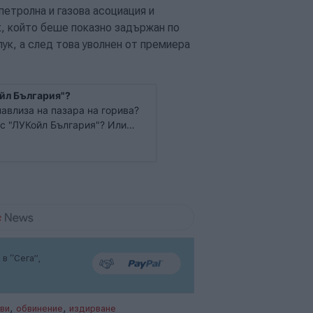
петролна и газова асоциация и
, който беше показно задържан по
ук, а след това уволнен от премиера
йл България"?
влиза на пазара на горива?
 с "ЛУКойл България"? Или
чи? Ще тръгне ли петролният
орошния хазартен бос Васил
в “Сега”,
,
,
ви
обвинение
издирване