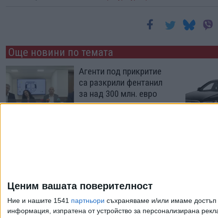
Още новини по темата
Агенти под прикритие
са разкрили фентанил
за над 300 млн. евро
07 Авг. 2026
Демерджиев нападна
прокуратурата
18 Юли 2026
Ценим вашата поверителност
Ние и нашите 1541
партньори
съхраняваме и/или имаме достъп д
информация, изпратена от устройство за персонализирана рекла