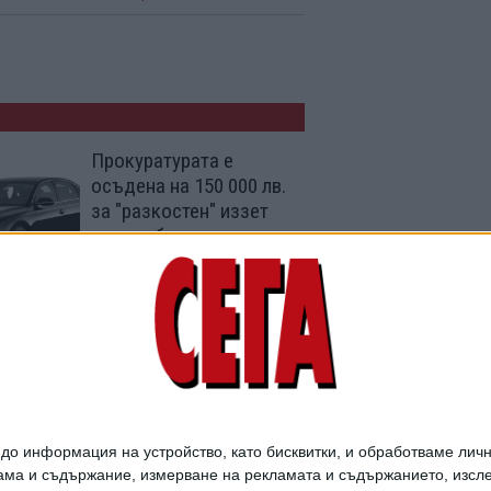
Прокуратурата е
осъдена на 150 000 лв.
за "разкостен" иззет
автомобил
04 Авг. 2026
10-и ден се търси дете
и Демерджиев смъмри
варненската полиция
09 Юли 2026
о информация на устройство, като бисквитки, и обработваме личн
ма и съдържание, измерване на рекламата и съдържанието, изслед