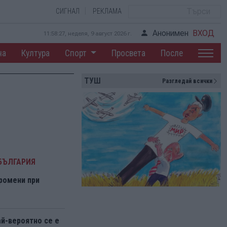
СИГНАЛ
РЕКЛАМА
Анонимен
ВХОД
11:58:28, неделя, 9 август 2026 г.
на
Култура
Спорт
Просвета
После
ТУШ
Разгледай всички
БЪЛГАРИЯ
ромени при
ай-вероятно се е