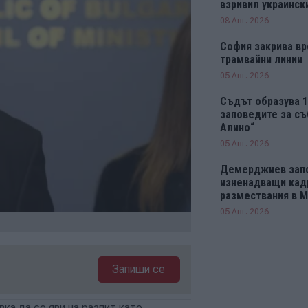
взривил украинск
08 Авг. 2026
София закрива вр
трамвайни линии
05 Авг. 2026
Съдът образува 
заповедите за съ
Алино“
05 Авг. 2026
Демерджиев зап
изненадващи кад
размествания в 
05 Авг. 2026
Запиши се
ка да се яви на разпит като