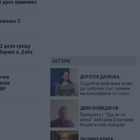
и дрон примамка
еменно 3
12 дела срещу
баряне в „Баба
АВТОРИ
очна
ДОРОТЕЯ ДАЧКОВА:
рови
Съдебна реформа може
да започне със снимки
МВР
на консервите от село
ДИЯН БОЖИДАРОВ:
Принципът "Да не се
мина" забърка Благомир
Коцев в нов скандал
ЛЮДМИЛ ИЛИЕВ: