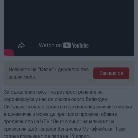
Новините на
"Сега"
- директно във
Запиши се
вашия мейл.
За съжаление пикът на разпространение на
коронавируса у нас се очаква около Великден.
Ситуацията около срока на противоепидемичните мерки
е динамична и може да претърпи промяна, обяви в
предаването на bTV "Лице в лице" началникът на
кризисния щаб генерал Венцислав Мутафчийски. Тази
година празникът се пада на 19 април.