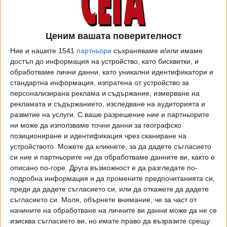
констатиран само един нов случай, той уточни, че няма
шанс епидемията у нас да се размине без да отчете пик.
Пробата на едномесечното бебе, прието в инфекциозна
Ценим вашата поверителност
клиника в Пловдив заради съмнение за коронавирус след
Ние и нашите 1541
партньори
съхраняваме и/или имаме
контакт със завърнали се от Италия роднини, е
достъп до информация на устройство, като бисквитки, и
отрицателна.
обработваме лични данни, като уникални идентификатори и
стандартна информация, изпратена от устройство за
В „Пирогов“ има четирима интубирани в тежко състояние
персонализирана реклама и съдържание, измерване на
и 7 в добро състояние. "Сред интубираните има един
рекламата и съдържанието, изследване на аудиторията и
развитие на услуги.
С ваше разрешение ние и партньорите
човек, който е в много тежко състояние. Във ВМА имаме
ни може да използваме точни данни за географско
двама болни, които бяха на ръба на дихателната
позициониране и идентификация чрез сканиране на
недостатъчност, засега удържат положението", съобщи
устройството. Можете да кликнете, за да дадете съгласието
Мутафчийски с уточнението, че всички пациенти в тежко
си ние и партньорите ни да обработваме данните ви, както е
състояние имат съпътстващи болести. Междувременно
описано по-горе. Друга възможност е да разгледате по-
от Столична община съобщиха, че заради потвърдени
подробна информация и да промените предпочитанията си,
случаи на вируса
в Пета МБАЛ приемът на пациенти
преди да дадете съгласието си, или да откажете да дадете
съгласието си.
Моля, обърнете внимание, че за част от
се преустановява,
с изключение на отделението за
начините на обработване на личните ви данни може да не се
диализа. Вътрешното отделение, пулмологията,
изисква съгласието ви, но имате право да възразите срещу
спешният кабинет и реанимацията са под карантина,