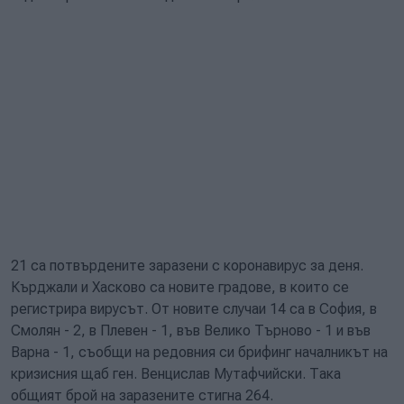
21 са потвърдените заразени с коронавирус за деня.
Кърджали и Хасково са новите градове, в които се
регистрира вирусът. От новите случаи 14 са в София, в
Смолян - 2, в Плевен - 1, във Велико Търново - 1 и във
Варна - 1, съобщи на редовния си брифинг началникът на
кризисния щаб ген. Венцислав Мутафчийски. Така
общият брой на заразените стигна 264.