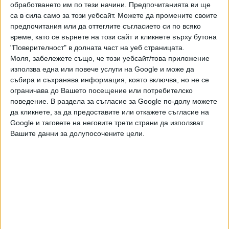
обработването им по тези начини. Предпочитанията ви ще
болните в тези отделения ще се изписват след
са в сила само за този уебсайт. Можете да промените своите
отрицателен резултат за коронавирус.
предпочитания или да оттеглите съгласието си по всяко
време, като се върнете на този сайт и кликнете върху бутона
Напълно излекуваните и изписани до момента са
"Поверителност" в долната част на уеб страницата.
четирима човека. "Има 8 души, които напират да бъдат
Моля, забележете също, че този уебсайт/това приложение
изписани от ВМА,
но още не са изчистени от вируса
",
използва една или повече услуги на Google и може да
събира и съхранява информация, която включва, но не се
коментира ген. Мутафчийски. По негови думи първите
ограничава до Вашето посещение или потребителско
диагностицирани у нас в Плевен и Габрово вече са
поведение. В раздела за съгласие за Google по-долу можете
здрави, но още не са изписани, тъй като вирусът е в
да кликнете, за да предоставите или откажете съгласие на
тялото им. "Обсъждаме да се изработи стратегия за
Google и таговете на неговите трети страни да използват
тези лица, които са здрави, но с вирус. Кога можем да
Вашите данни за долупосочените цели.
преценим, че те са стабилни, няма опасност за здравето
и могат да бъдат вкъщи. Ще дойде време, в което няма
да можем да си позволим да стоят здрави хора в
болниците, а други да умират пред тях", разясни
председателят на кризисния щаб.
Ген. Мутафчийски обясни също, че вирусът вече има
вътрешна циркулация у нас. За вчерашния ден са