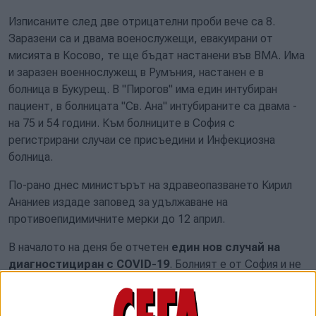
Изписаните след две отрицателни проби вече са 8.
Заразени са и двама военослужещи, евакуирани от
мисията в Косово, те ще бъдат настанени във ВМА. Има
и заразен военнослужещ в Румъния, настанен е в
болница в Букурещ. В "Пирогов" има един интубиран
пациент, в болницата "Св. Ана" интубираните са двама -
на 75 и 54 години. Към болниците в София с
регистрирани случаи се присъедини и Инфекциозна
болница.
По-рано днес министърът на здравеопазването Кирил
Ананиев издаде заповед за удължаване на
противоепидимичните мерки до 12 април.
В началото на деня бе отчетен
един нов случай на
диагностициран с COVID-19
. Болният е от София и не
е настанен в болница. Така общият брой на заразените в
страната нарасна до 243, съобщи още ген.
Мутафчийски. Въпреки че за последните няколко часа е