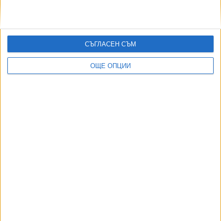
02 Яну. 2023
СЪГЛАСЕН СЪМ
Служебният кабинет преговаря с "не знам кой"
от "Газпром"
ОЩЕ ОПЦИИ
05 Септ. 2022
Служебният кабинет обяви курс "Обратно към
Газпром"
22 Авг. 2022
Още по темата
ОЩЕ НОВИНИ ОТ БЪЛГАРИЯ