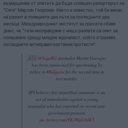
възмущение от опитите да бъде сплашен репортерът на
"Сега" Мартин Георгиев. Както е известно, той бе викан
на разпит в полицията два пъти за последните два
месеца. Международният институт за пресата обяви
днес, че "тези неоправдани с нищо разпити са опит за
сплашване срещу младия журналист, който отразява
последните антиправителствени протести".
🇧🇬
@SegaBG
journalist Martin Georgiev
has been summoned for questioning by
police in
#Bulgaria
for the second time in
two months.
IPI believes this unjustified summons is an
act of intimidation against a young
journalist who has reported on recent anti-
government protests.
pic.twitter.com/YKrWqG9dK5