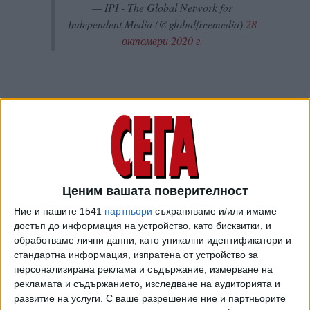
— IPI - The Global Network for
Independent Media (@globalfreemedia)
28
октомври 2020 г.
Ценим вашата поверителност
Ние и нашите 1541
партньори
съхраняваме и/или имаме
достъп до информация на устройство, като бисквитки, и
обработваме лични данни, като уникални идентификатори и
🇧🇬
@SegaBG
journalist Martin Georgiev has been
стандартна информация, изпратена от устройство за
summoned for questioning by police in
#Bulgaria
for the
персонализирана реклама и съдържание, измерване на
рекламата и съдържанието, изследване на аудиторията и
second time in two months.
развитие на услуги.
С ваше разрешение ние и партньорите