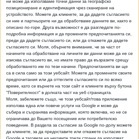
ни може да използваме точни данни за географско
IPI believes this unjustified summons is an act of intimidation
позициониране и идентификация чрез сканиране на
against a young journalist who has reported on recent anti-
устройството. Можете да кликнете, за да дадете съгласието
government protests.
pic.twitter.com/YKrWqG9dK5
си ние и партньорите ни да обработваме данните ви, както е
описано по-горе. Друга възможност е да разгледате по-
— IPI - The Global Network for Press Freedom
подробна информация и да промените предпочитанията си,
(@globalfreemedia)
October 28, 2020
преди да дадете съгласието си, или да откажете да дадете
В понеделник репортерът на "Сега"
Мартин Георгиев
съгласието си.
Моля, обърнете внимание, че за част от
беше призован на разпит
в столичното 6 РПУ заради
начините на обработване на личните ви данни може да не се
изисква съгласието ви, но имате право да възразите срещу
това, че е направил справка в общодостъпния Имотен
обработването им по тези начини. Предпочитанията ви ще
регистър. Тя се отнася до служителя на Националната
са в сила само за този уебсайт. Можете да промените своите
служба за охрана Калин Гаджев, който беше заснет да
предпочитания или да оттеглите съгласието си по всяко
хвърля на земята българския флаг по време на конфликта
време, като се върнете на този сайт и кликнете върху бутона
между бившия правосъден министър Христо Иванов и
"Поверителност" в долната част на уеб страницата.
охранителите на плажа пред имението на Ахмед Доган в
Моля, забележете също, че този уебсайт/това приложение
парк "Росенец" през юли. Журналистът бе привикан за
използва една или повече услуги на Google и може да
събира и съхранява информация, която включва, но не се
обяснение по искане на прокуратурата след сигнал на
ограничава до Вашето посещение или потребителско
Гаджев, че се чувства заплашен.
поведение. В раздела за съгласие за Google по-долу можете
да кликнете, за да предоставите или откажете съгласие на
Това е втори сблъсък на репортера ни с МВР. Преди
Google и таговете на неговите трети страни да използват