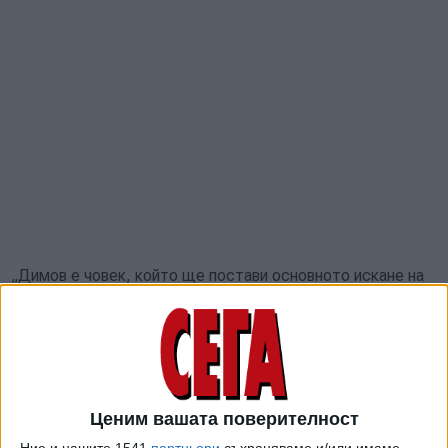
„Димов е човек, който ще постави основното искане на
„Атака“. Ние искаме предоговаряне на условията, с
които България се присъедини към Евросъюза, на
регламента, с който България получава финанси. Това е
възможно, може да се направи. Ще имаме възможност -
един месец, да го обясняваме ясно", заяви той, цитиран
Ценим вашата поверителност
от БНР.
Ние и нашите 1541
партньори
съхраняваме и/или имаме