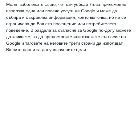
можете да направите дарение през
Моля, забележете също, че този уебсайт/това приложение
PayPal
използва една или повече услуги на Google и може да
събира и съхранява информация, която включва, но не се
ограничава до Вашето посещение или потребителско
,
,
Ключови думи:
"Атака"
Волен Сидеров
евроизбори
поведение. В раздела за съгласие за Google по-долу можете
да кликнете, за да предоставите или откажете съгласие на
Google и таговете на неговите трети страни да използват
Вашите данни за долупосочените цели.
Още новини по темата
Бъдещето на "Възраждане" е като на "Атака"
22 Авг. 2025
ЦИК заличи регистрацията на "Атака"
28 Апр. 2024