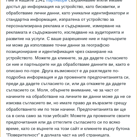
След него в листата са Мариета Караджова - юрист, и 3-
достъп до информация на устройство, като бисквитки, и
тото място е на Христо Спасов - икономист по
обработваме лични данни, като уникални идентификатори и
образование. Водачът Георги Димов обяви, че ще се
стандартна информация, изпратена от устройство за
бори за засилването на българската икономика:
персонализирана реклама и съдържание, измерване на
рекламата и съдържанието, изследване на аудиторията и
„Именно чрез това, че ние можем, чрез предоговаряне,
развитие на услуги.
С ваше разрешение ние и партньорите
чрез промяна на европейските регламенти, квоти,
ни може да използваме точни данни за географско
позициониране и идентификация чрез сканиране на
субсидии в земеделието, квоти за производство,
устройството. Можете да кликнете, за да дадете съгласието
еврофондове - това, което може да направи България
си ние и партньорите ни да обработваме данните ви, както е
силна отново – християнска, православна България, не
описано по-горе. Друга възможност е да разгледате по-
България потънала в блатото на евролиберализма, в
подробна информация и да промените предпочитанията си,
блатото на джендър-идеологията, в блатото на това,
преди да дадете съгласието си, или да откажете да дадете
което ние наблюдаваме - тихо отчаявие, в което
съгласието си.
Моля, обърнете внимание, че за част от
държавата умира“.
начините на обработване на личните ви данни може да не се
изисква съгласието ви, но имате право да възразите срещу
обработването им по тези начини. Предпочитанията ви ще
Последвайте ни и в
са в сила само за този уебсайт. Можете да промените своите
предпочитания или да оттеглите съгласието си по всяко
време, като се върнете на този сайт и кликнете върху бутона
Ако искате да подкрепите независимата
"Поверителност" в долната част на уеб страницата.
и качествена журналистика в “Сега”,