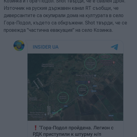
Козинка и Гора-Подол. Shot твърди, че е свален дрон.
Източник на руския държавен канал RT съобщи, че
диверсантите са окупирали дома на културата в село
Гора-Подол, където са обкръжени. Shot твърди, че се
провежда "частична евакуация" на село Козинка.