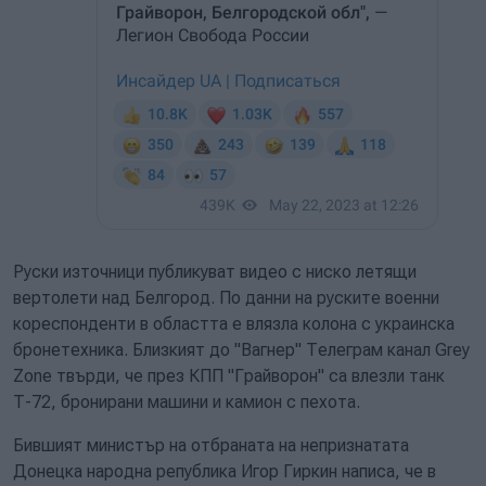
Руски източници публикуват видео с ниско летящи
вертолети над Белгород. По данни на руските военни
кореспонденти в областта е влязла колона с украинска
бронетехника. Близкият до "Вагнер" Телеграм канал Grey
Zone твърди, че през КПП "Грайворон" са влезли танк
Т-72, бронирани машини и камион с пехота.
Бившият министър на отбраната на непризнатата
Донецка народна република Игор Гиркин написа, че в