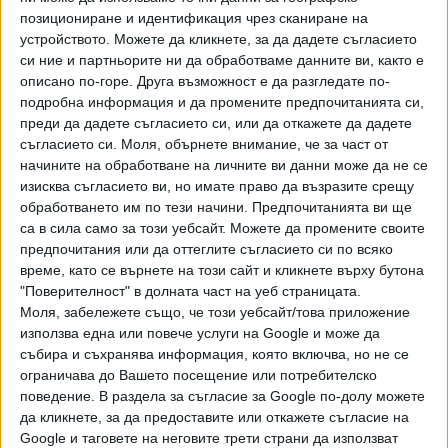
Росгвардия и Федералната служба за сигурност
позициониране и идентификация чрез сканиране на
предприемат необходимите мерки за ликвидиране на
устройството. Можете да кликнете, за да дадете съгласието
противника", написа той в Телеграм.
си ние и партньорите ни да обработваме данните ви, както е
описано по-горе. Друга възможност е да разгледате по-
👌«Передайте Гладкову, что он
подробна информация и да промените предпочитанията си,
п*дорас! За что он деньги получает?»
преди да дадете съгласието си, или да откажете да дадете
съгласието си.
Моля, обърнете внимание, че за част от
©
начините на обработване на личните ви данни може да не се
изисква съгласието ви, но имате право да възразите срещу
Жители Белгородской области
обработването им по тези начини. Предпочитанията ви ще
проводят «спецоперацию» по взлому
са в сила само за този уебсайт. Можете да промените своите
двери в бомбоубежище при воздушной
предпочитания или да оттеглите съгласието си по всяко
тревоге. И передают «приветы»
време, като се върнете на този сайт и кликнете върху бутона
местному губернатору
"Поверителност" в долната част на уеб страницата.
Моля, забележете също, че този уебсайт/това приложение
pic.twitter.com/1qYgdcswFK
използва една или повече услуги на Google и може да
събира и съхранява информация, която включва, но не се
— Ёшкин Крот (@yoshkinkrot)
22 май
ограничава до Вашето посещение или потребителско
2023 г.
поведение. В раздела за съгласие за Google по-долу можете
да кликнете, за да предоставите или откажете съгласие на
Съветникът към офиса на украинския президент
Google и таговете на неговите трети страни да използват