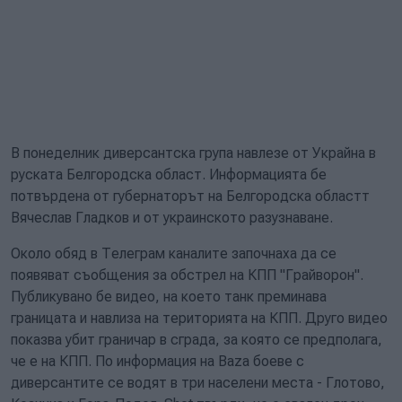
В понеделник диверсантска група навлезе от Украйна в
руската Белгородска област. Информацията бе
потвърдена от губернаторът на Белгородска областт
Вячеслав Гладков и от украинското разузнаване.
Около обяд в Телеграм каналите започнаха да се
появяват съобщения за обстрел на КПП "Грайворон".
Публикувано бе видео, на което танк преминава
границата и навлиза на територията на КПП. Друго видео
показва убит граничар в сграда, за която се предполага,
че е на КПП. По информация на Baza боеве с
диверсантите се водят в три населени места - Глотово,