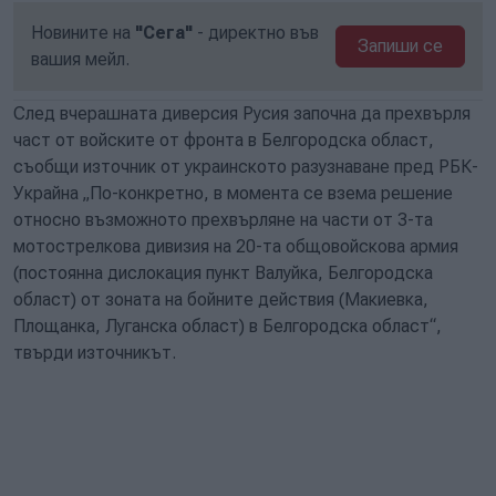
Новините на
"Сега"
- директно във
Запиши се
вашия мейл.
След вчерашната диверсия Русия започна да прехвърля
част от войските от фронта в Белгородска област,
съобщи източник от украинското разузнаване пред РБК-
Украйна „По-конкретно, в момента се взема решение
относно възможното прехвърляне на части от 3-та
мотострелкова дивизия на 20-та общовойскова армия
(постоянна дислокация пункт Валуйка, Белгородска
област) от зоната на бойните действия (Макиевка,
Площанка, Луганска област) в Белгородска област“, ​​
твърди източникът.