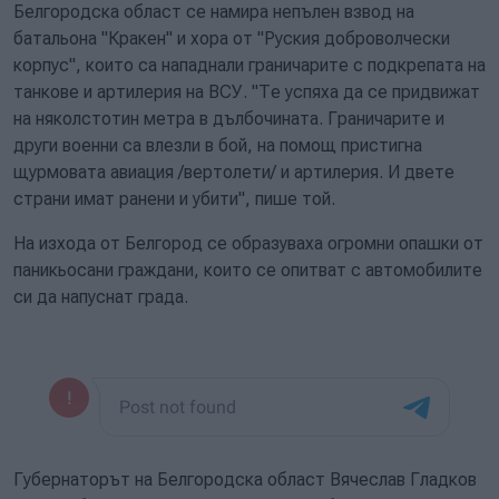
Белгородска област се намира непълен взвод на
батальона "Кракен" и хора от "Руския доброволчески
корпус", които са нападнали граничарите с подкрепата на
танкове и артилерия на ВСУ. "Те успяха да се придвижат
на няколстотин метра в дълбочината. Граничарите и
други военни са влезли в бой, на помощ пристигна
щурмовата авиация /вертолети/ и артилерия. И двете
страни имат ранени и убити", пише той.
На изхода от Белгород се образуваха огромни опашки от
паникьосани граждани, които се опитват с автомобилите
си да напуснат града.
Губернаторът на Белгородска област Вячеслав Гладков