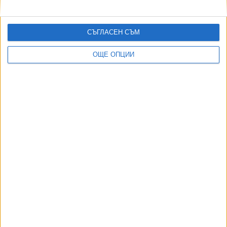
05 Дек. 2024
СЪГЛАСЕН СЪМ
ОЩЕ ОПЦИИ
Още по темата
ОЩЕ НОВИНИ ОТ НАУКА И ТЕХНОЛОГИИ
Apple остави руснаците без любимите им приложения
25 Юни 2026
Facebook се срина
19 Юли 2026
Странни образувания откри Curiosity на Марс
02 Авг. 2026
Тръмп пуска платена услуга за ранен достъп до
постовете му