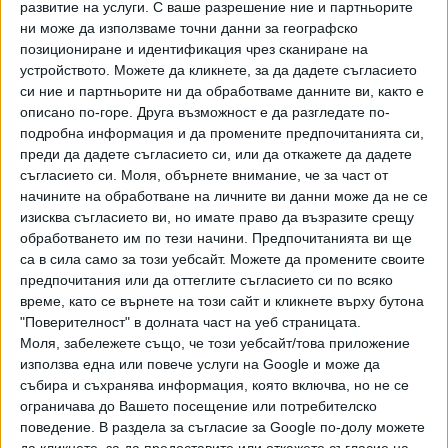
развитие на услуги.
С ваше разрешение ние и партньорите
реактор с ''Ролс-Ройс'', за да създадем пионерски нови
ни може да използваме точни данни за географско
източници на енергия за лунната база", заяви министърът
позициониране и идентификация чрез сканиране на
на науката Джордж Фрийман
устройството. Можете да кликнете, за да дадете съгласието
си ние и партньорите ни да обработваме данните ви, както е
Министърът също така похвали партньорствата между
описано по-горе. Друга възможност е да разгледате по-
британската индустрия и публичния сектор, които
подробна информация и да промените предпочитанията си,
спомагат за създаването на работни места в британския
преди да дадете съгласието си, или да откажете да дадете
съгласието си.
Моля, обърнете внимание, че за част от
сектор на космическите технологии на стойност 16
начините на обработване на личните ви данни може да не се
млрд. паунда и помагат да се гарантира мястото на
изисква съгласието ви, но имате право да възразите срещу
Обединеното кралство като водеща сила в науката.
обработването им по тези начини. Предпочитанията ви ще
са в сила само за този уебсайт. Можете да промените своите
''Ролс-Ройс'' планира да има готов реактор, който да
предпочитания или да оттеглите съгласието си по всяко
изпрати на Луната до 2029 г. Компанията ще работи
време, като се върнете на този сайт и кликнете върху бутона
заедно със сътрудници, сред които са университетите в
"Поверителност" в долната част на уеб страницата.
Оксфорд, Бангор, Брайтън и Центъра за
Моля, забележете също, че този уебсайт/това приложение
усъвършенствани производствени изследвания и
използва една или повече услуги на Google и може да
събира и съхранява информация, която включва, но не се
Центъра за ядрени изследвания на университета в
ограничава до Вашето посещение или потребителско
Шефилд.
поведение. В раздела за съгласие за Google по-долу можете