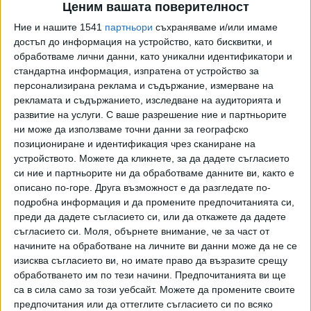
Ценим вашата поверителност
видеоклипове и файлове, както и да се влачи информация
Ние и нашите 1541
партньори
съхраняваме и/или имаме
в полето за търсене от други раздели на браузъра
достъп до информация на устройство, като бисквитки, и
Chrome. Като пример на конференцията беше показано
обработваме лични данни, като уникални идентификатори и
как търсачката търси подходяща рокля в определен
стандартна информация, изпратена от устройство за
ценови диапазон по две снимки и текстово запитване.
персонализирана реклама и съдържание, измерване на
рекламата и съдържанието, изследване на аудиторията и
Втората новост са търсещите ИИ агенти, които могат
развитие на услуги.
С ваше разрешение ние и партньорите
да се използват директно през полето за търсене. Те
ни може да използваме точни данни за географско
ще работят постоянно, като непрекъснато ще
позициониране и идентификация чрез сканиране на
анализират информацията по зададена тема и ще
устройството. Можете да кликнете, за да дадете съгласието
си ние и партньорите ни да обработваме данните ви, както е
изпращат актуализации при необходимост. Ако например
описано по-горе. Друга възможност е да разгледате по-
на ИИ агента се подадат точните параметри на
подробна информация и да промените предпочитанията си,
апартамент, той ще сканира новите обяви за отдаване
преди да дадете съгласието си, или да откажете да дадете
под наем и ще уведомява потребителя при появата на
съгласието си.
Моля, обърнете внимание, че за част от
подходящи варианти. Като цяло чатботовете и ИИ
начините на обработване на личните ви данни може да не се
агентите и досега умееха това, но като отделни
изисква съгласието ви, но имате право да възразите срещу
системи, които не бяха свързани с търсачката.
обработването им по тези начини. Предпочитанията ви ще
са в сила само за този уебсайт. Можете да промените своите
Компанията ще подобри и разшири възможностите за
предпочитания или да оттеглите съгласието си по всяко