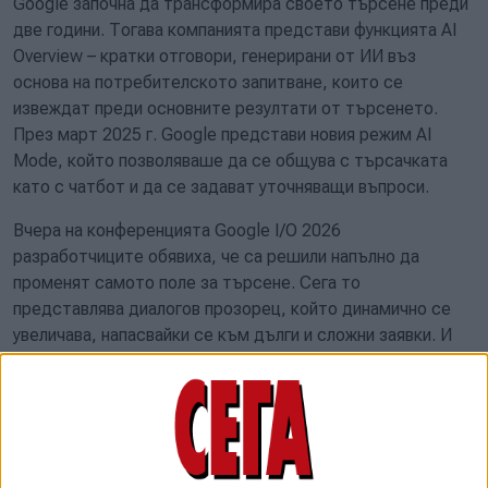
Google започна да трансформира своето търсене преди
две години. Тогава компанията представи функцията AI
Overview – кратки отговори, генерирани от ИИ въз
основа на потребителското запитване, които се
извеждат преди основните резултати от търсенето.
През март 2025 г. Google представи новия режим AI
Mode, който позволяваше да се общува с търсачката
като с чатбот и да се задават уточняващи въпроси.
Вчера на конференцията Google I/O 2026
разработчиците обявиха, че са решили напълно да
променят самото поле за търсене. Сега то
представлява диалогов прозорец, който динамично се
увеличава, напасвайки се към дълги и сложни заявки. И
ако отговорът на изкуствения интелект е непълен,
потребителят може да продължи кореспонденцията и да
го помоли да уточни определени детайли.
Самите запитвания могат да бъдат не само текстови –
вече е възможно да се използват изображения,