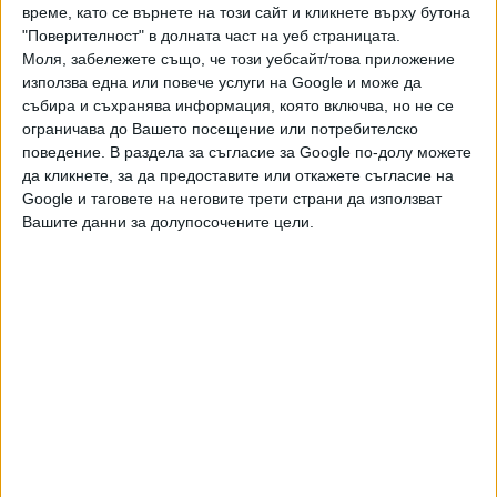
автоматично резервиране чрез агенти (например на
време, като се върнете на този сайт и кликнете върху бутона
"Поверителност" в долната част на уеб страницата.
ресторанти) през полето за търсене. Система ще може
Моля, забележете също, че този уебсайт/това приложение
да предостави актуална информация за конкретно
използва една или повече услуги на Google и може да
запитване, включително данни за цените и наличността
събира и съхранява информация, която включва, но не се
на свободни места, както и ще осигури линк за
ограничава до Вашето посещение или потребителско
завършване на резервацията. В отделни случаи,
поведение. В раздела за съгласие за Google по-долу можете
например при търсене на козметични услуги, ИИ
да кликнете, за да предоставите или откажете съгласие на
търсачката ще може да се свърже с компанията от
Google и таговете на неговите трети страни да използват
Вашите данни за долупосочените цели.
името на потребителя.
Освен това разработчиците обявиха, че планират да
внедрят директно в търсенето възможностите на
Google Antigravity – собствена платформа за ИИ
разработка, стартирала през есента на 2025 г. Това ще
позволи получаването на отговори под формата на
интерактивни визуализации, графики, таблици и дори
отделни миниприложения, генерирани от изкуствения
интелект.