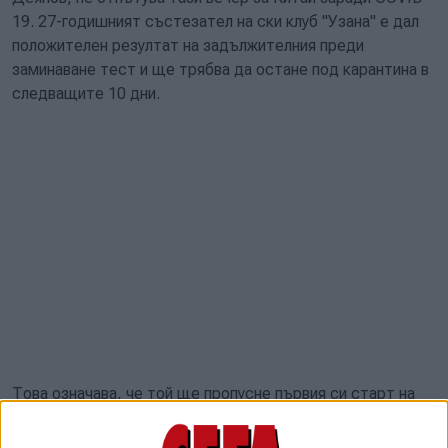
19. 27-годишният състезател на ски клуб "Узана" е дал
положителен резултат на задължителния преди
заминаване тест и ще трябва да остане под карантина в
следващите 10 дни.
Това означава, че той ще пропусне първия си старт на
игрите - скиатлона (15 км класически + 15 км свободен
стил), който ще е на 6 февруари. Останалите две