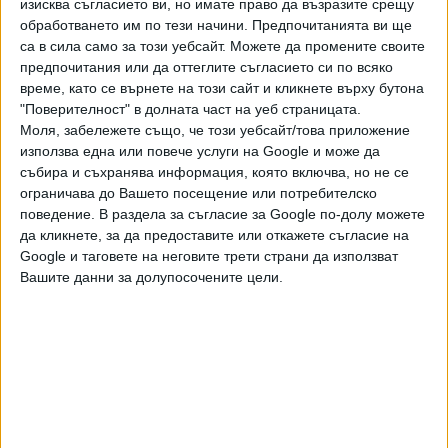
В Пекин българските спортисти ще бъдат едва 16,
изисква съгласието ви, но имате право да възразите срещу
което е най-малкият брой наши олимпийци от 38 години -
обработването им по тези начини. Предпочитанията ви ще
са в сила само за този уебсайт. Можете да промените своите
от игрите в Сараево`88, когато отново имахме 16
предпочитания или да оттеглите съгласието си по всяко
представители.
време, като се върнете на този сайт и кликнете върху бутона
"Поверителност" в долната част на уеб страницата.
България е с най-малко
Моля, забележете също, че този уебсайт/това приложение
олимпийци на зимни игри от 38
използва една или повече услуги на Google и може да
България ще бъде представена
години
събира и съхранява информация, която включва, но не се
от 16 спортисти на ХХIV зимни
ограничава до Вашето посещение или потребителско
олимпийски игри в Пекин, които
20 Яну. 2022
поведение. В раздела за съгласие за Google по-долу можете
започват на 4 февруари.
да кликнете, за да предоставите или откажете съгласие на
Толкова са състезателите, които
Google и таговете на неговите трети страни да използват
спечелиха квоти, и те бяха
Вашите данни за долупосочените цели.
утвърдени от общото събрание
Последвайте ни и в
на БОК днес.
Ако искате да подкрепите независимата
и качествена журналистика в “Сега”,
можете да направите дарение през
PayPal