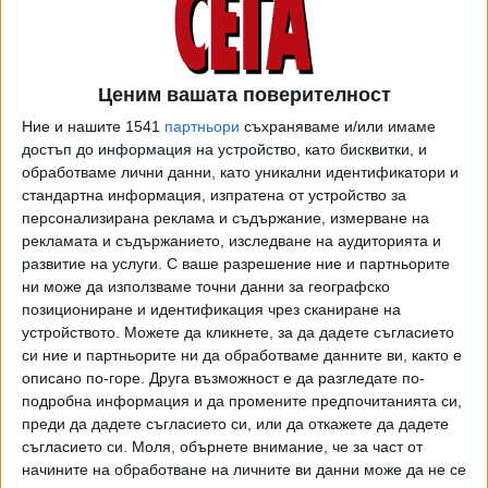
състезания, на които българинът има право да участва
са спринтът на 8 февруари и 15 км класически стил на
11-и.
Ценим вашата поверителност
Дали ще стартира поне в тях обаче ще зависи от теста,
Ние и нашите 1541
партньори
съхраняваме и/или имаме
който ще даде след 10 дни - на 7 февруари, съобщи
достъп до информация на устройство, като бисквитки, и
генералният секретар на БОК Белчо Горанов. Дори и да
обработваме лични данни, като уникални идентификатори и
успее да замине на 7-и обаче, пак не е съвсем сигурно
стандартна информация, изпратена от устройство за
персонализирана реклама и съдържание, измерване на
участието на Деянов в спринта, който е на следващия
рекламата и съдържанието, изследване на аудиторията и
ден, защото, заради часовата разлика между България и
развитие на услуги.
С ваше разрешение ние и партньорите
Китай, може да не пристигне навреме за
ни може да използваме точни данни за географско
потвърждаването на заявката.
позициониране и идентификация чрез сканиране на
устройството. Можете да кликнете, за да дадете съгласието
За Симеон Деянов игрите в Пекин 2022 би трябвало да
си ние и партньорите ни да обработваме данните ви, както е
са първи в неговата кариера. Скиорът живее и тренира в
описано по-горе. Друга възможност е да разгледате по-
шведския зимен център Остерсунд, но преди
подробна информация и да промените предпочитанията си,
олимпиадата проведе последната част от подготовката
преди да дадете съгласието си, или да откажете да дадете
си на високопланинската база в Белмекен.
съгласието си.
Моля, обърнете внимание, че за част от
начините на обработване на личните ви данни може да не се