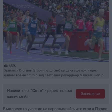
МОК
Християн Стоянов (вторият отдясно) се движеше почти през
цялото време плътно зад световния рекордьор Майкъл Рьогър
Новините на
"Сега"
- директно във
Запиши се
вашия мейл.
Българското участие на параолимпийските игри в Париж