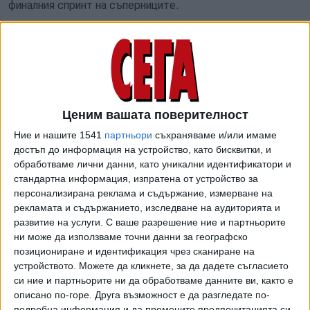
финалния спринт на съперниците.
Стоянов, който е параолимпийски вицешампион от Токио
2020 и има още една световна титла (от Дубай 2019), се
движеше почти през цялото бягане на втора позиция -
зад световния рекордьор Майкъл Роьгър (Авл). След
последния вираж обаче бе изпреварен и от руснака
Ценим вашата поверителност
Александър Яремчук, и от Антоан Прод (Фр), като
финишира за 3:52:27 мин., близо 3 секунди по-слабо от
Ние и нашите 1541
партньори
съхраняваме и/или имаме
най-доброто му време този сезон и същевременно
достъп до информация на устройство, като бисквитки, и
обработваме лични данни, като уникални идентификатори и
лично постижение от 3:49:54 мин.
стандартна информация, изпратена от устройство за
Яремчук стана шампион с 3:50:24, Рьогър е втори с
персонализирана реклама и съдържание, измерване на
рекламата и съдържанието, изследване на аудиторията и
3:51:19, а Прод - трети с 3:51:37.
развитие на услуги.
С ваше разрешение ние и партньорите
ни може да използваме точни данни за географско
позициониране и идентификация чрез сканиране на
устройството. Можете да кликнете, за да дадете съгласието
си ние и партньорите ни да обработваме данните ви, както е
описано по-горе. Друга възможност е да разгледате по-
подробна информация и да промените предпочитанията си,