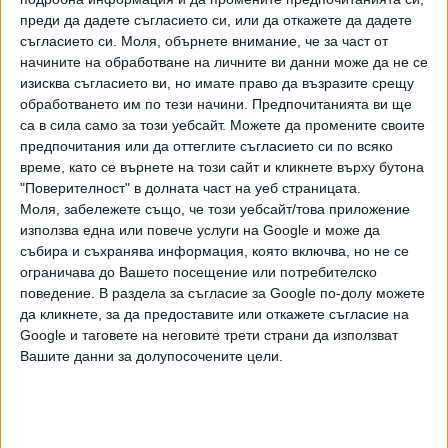
преди да дадете съгласието си, или да откажете да дадете
съгласието си.
Моля, обърнете внимание, че за част от
начините на обработване на личните ви данни може да не се
изисква съгласието ви, но имате право да възразите срещу
обработването им по тези начини. Предпочитанията ви ще
са в сила само за този уебсайт. Можете да промените своите
предпочитания или да оттеглите съгласието си по всяко
Двукратната параолимпийска вицешампионка (Пекин
време, като се върнете на този сайт и кликнете върху бутона
2008 и Лондон 2012) по хвърляне на диск
Стела Енева
"Поверителност" в долната част на уеб страницата.
Моля, забележете също, че този уебсайт/това приложение
не успя да спечели третия си медал. 49-годишната
използва една или повече услуги на Google и може да
спортистка от Севлиево се класира четвърта в кат.
събира и съхранява информация, която включва, но не се
F57 (хора с увреждания на крайниците и състезаващи се
ограничава до Вашето посещение или потребителско
в седнало положение), след като в най-добрия си опит
поведение. В раздела за съгласие за Google по-долу можете
постигна 30.59 м - най-добър резултат за нея през
да кликнете, за да предоставите или откажете съгласие на
сезона.
Google и таговете на неговите трети страни да използват
Вашите данни за долупосочените цели.
По-голям метраж от Енева направиха шампионката от
Рио`16 Насима Саифи (Алж) - 35.55 м, Сю Миан (Кит) -
32.81, и шампионката от Токио 2020 Мохигул Хамадова
(Узб) - 32.75.