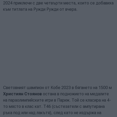
2024 приключи с две четвърти места, които се добавиха
към титлата на Ружди Ружди от вчера.
Световният шампион от Кобе 2023 в бягането на 1500 м
Християн Стоянов
остана в подножието на медалите
на параолимпийските игри в Париж. Той се класира на 4-
то място в клас кат. T46 (състезатели с ампутирана
ръка под или над лакътя), след като не издържа на