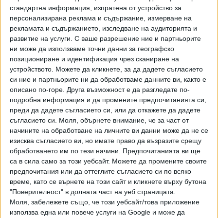
етапи вече няма как да бъде само знанието. Тогава
стандартна информация, изпратена от устройство за
трябва да се придобият и умения. Умението невинаги е
персонализирана реклама и съдържание, измерване на
практически да произведеш нещо, което да видиш
рекламата и съдържанието, изследване на аудиторията и
физически. Умението е да направиш и връзка между
развитие на услуги.
С ваше разрешение ние и партньорите
отделните ключови компетентности. Умение е да
ни може да използваме точни данни за географско
попаднеш в определена ситуация, да видиш задача,
позициониране и идентификация чрез сканиране на
устройството. Можете да кликнете, за да дадете съгласието
която не си срещал, но на база на придобитите знания и
си ние и партньорите ни да обработваме данните ви, както е
логическо мислене да можеш да намериш вярното
описано по-горе. Друга възможност е да разгледате по-
решение. Тези задачи са ключови и основната работа на
подробна информация и да промените предпочитанията си,
всеки учител, всеки ден, във всяко училище е да научи
преди да дадете съгласието си, или да откажете да дадете
учениците да мислят критично, да обхващат проблема, а
съгласието си.
Моля, обърнете внимание, че за част от
не да търсят решението по начина, по който са го
начините на обработване на личните ви данни може да не се
срещнали в друга задача. Задължително е чрез външно
изисква съгласието ви, но имате право да възразите срещу
обработването им по тези начини. Предпочитанията ви ще
оценяване да се измерват тези компетентности.
са в сила само за този уебсайт. Можете да промените своите
предпочитания или да оттеглите съгласието си по всяко
Необходимо е изпитите да бъдат и по-практически
време, като се върнете на този сайт и кликнете върху бутона
ориентирани, т.е да могат да свързват данни и
"Поверителност" в долната част на уеб страницата.
информация, така че да могат да стигат до верните
Моля, забележете също, че този уебсайт/това приложение
решения.
използва една или повече услуги на Google и може да