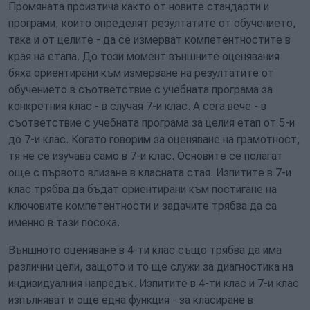
Промяната произтича както от новите стандарти и
програми, които определят резултатите от обучението,
така и от целите - да се измерват компетентностите в
края на етапа. До този момент външните оценявания
бяха ориентирани към измерване на резултатите от
обучението в съответствие с учебната програма за
конкретния клас - в случая 7-и клас. А сега вече - в
съответствие с учебната програма за целия етап от 5-и
до 7-и клас. Когато говорим за оценяване на грамотност,
тя не се изучава само в 7-и клас. Основите се полагат
още с първото влизане в класната стая. Изпитите в 7-и
клас трябва да бъдат ориентирани към постигане на
ключовите компетентности и задачите трябва да са
именно в тази посока.
Външното оценяване в 4-ти клас също трябва да има
различни цели, защото и то ще служи за диагностика на
индивидуалния напредък. Изпитите в 4-ти клас и 7-и клас
изпълняват и още една функция - за класиране в