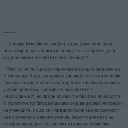
-------
- Госпожо Михайлова, учебните програми вече бяха
осъвременени за всички класове, не е ли време да се
модернизират и изпитите за учениците?
- Факт е, че сегашното национално външно оценяване в
7-и клас ще бъде за първите ученици, които са усвоили
знания и компетентности в 5-и, 6-и и 7-и клас по новите
учебни програми. Промяната на изпитите е
необходимост, но преди всичко трябва да е ясна целта
й. Изпитите трябва да показват индивидуалния напредък
на учениците, но да са и предпоставка за приложимост
на натрупаните знания и умения, защото времето на
възпроизвеждането на знания отдавна е отминало.