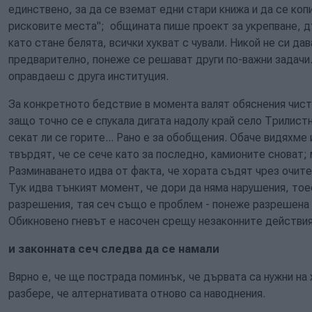
единствено, за да се вземат едни стари книжа и да се копи
рисковите места"; общината пише проект за укрепване, дъ
като стане белята, всички хукват с чували. Никой не си да
предварително, понеже се решават други по-важни задачи.
оправдаеш с друга институция.
За конкретното бедствие в момента валят обяснения чисте
защо точно се е спукала дигата надолу край село Трилистн
секат ли се горите... Рано е за обобщения. Обаче видяхме 
твърдят, че се сече като за последно, камионите сноват;
Разминаването идва от факта, че хората съдят чрез очите 
Тук идва тънкият момент, че дори да няма нарушения, тое
разрешения, тая сеч също е проблем - понеже разрешена и
Обикновено гневът е насочен срещу незаконните действия.
и законната сеч следва да се намали
Вярно е, че ще пострада поминък, че дървата са нужни на 
разбере, че алтернативата отново са наводнения.