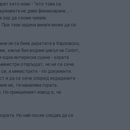
рат като нови - "ето това са
ржавата не дава финансиране... -
ва зор да сложи чували
 При тази задача винаги може да се
ни ли са били деретата в Карловско,
ик, какъв бил водния цикъл на Сопот,
и една интересна сцена - хората
 министри отвръщат, че не се сече.
си, а министрите - по документи.
ст и да се сече според издадените
ли не, тя намалява гората.
 Но принципният извод е, че
хората. Но най-после следва да се