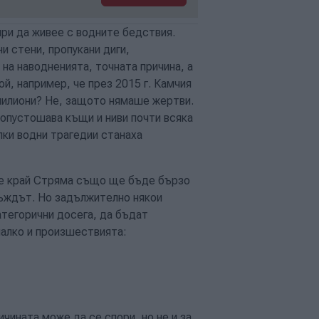
ири да живее с водните бедствия.
и стени, пропукани диги,
на наводненията, точната причина, а
й, например, че през 2015 г. Камчия
 милиони? Не, защото нямаше жертви.
 опустошава къщи и ниви почти всяка
алки водни трагедии станаха
ние край Стряма също ще бъде бързо
дъждът. Но задължително някои
атегорични досега, да бъдат
малко и произшествията:
ичината може да се спори, но не и за