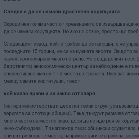
Следва и да се намали драстично корупцията
Заради нея голяма част от превенцията се извършва един
да се намали корупцията. Но ако не стане, просто ще пре
Следващият извод, който трябва да се направи, е че упра
последните 15 години, не са на нужната висота. Защото вс
научно прогнозирани много по-рано. Но създаденият през 2
бедствията) авиокосмически център за наблюдение е пъле
оповестяване има на 1 - 2 места в страната. Липсват ясн
между самите институции, тоест
кой какво прави и за какво отговаря
(четири министерства и десетки техни структури взаимоде
веригата са стотици общини). Така дъждът размива отгов
много често на местно ниво, дори да не иде реч за корупци
чичо съблюдава". Тя изглежда така: общински служители, 
опишат рисковете места, например дигите в района; времет