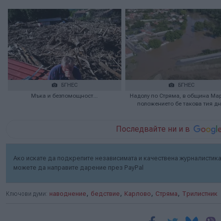
БГНЕС
БГНЕС
Мъка и безпомощност...
Надолу по Стряма, в община Ма
положението бе такова тия дн
Последвайте ни и в
Ако искате да подкрепите независимата и качествена журналистика 
можете да направите дарение през PayPal
,
,
,
,
Ключови думи:
наводнение
бедствие
Карлово
Стряма
Трилистник