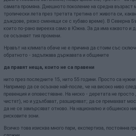
самата промяна. Днешното поколение на средна възраст 
тропически лета през третата третина от живота си, какв
дъждове, рязко сменящи се с хубаво време). В Северна Б
които по-рано вирееха само в Южна. За да има каквото и д
се осъзнаят тия промени.
Нравът на климата обаче не е причина да стоим със сключ
обратното - задължава държавата и общините
да правят неща, които не са правени
нито през последните 15, нито 55 години. Просто са нужн
Например да се осъзнае най-после, че на високо ниво сле
превенция и оповестяване. На ниско - деретата не просто 
чистят), но и удълбават, разширяват; да се премахват мос
да не се замърсяват отново. На национално и общинско ни
рисковите зони.
Всичко това изисква много пари, експертиза, постоянна гр
сложни.