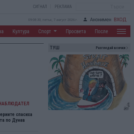
СИГНАЛ
РЕКЛАМА
Анонимен
ВХОД
09:08:31, петък, 7 август 2026 г.
на
Култура
Спорт
Просвета
После
ТУШ
Разгледай всички
 НАБЛЮДАТЕЛ
ериите спасиха
та по Дунав