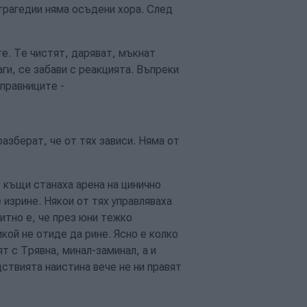
 трагедии няма осъдени хора. След
е. Те чистят, даряват, мъкнат
ги, се забави с реакцията. Въпреки
правниците -
разберат, че от тях зависи. Няма от
 къщи станаха арена на цинично
 изрине. Някои от тях управляваха
итно е, че през юни тежко
кой не отиде да рине. Ясно е колко
т с Трявна, минал-заминал, а и
дствията наистина вече не ни правят