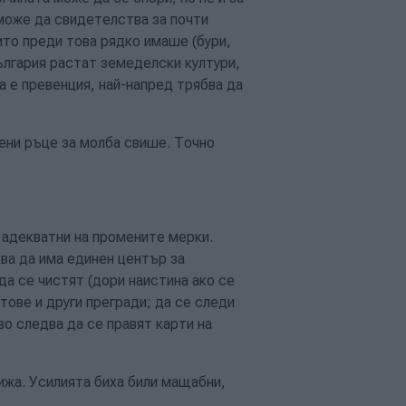
може да свидетелства за почти
ито преди това рядко имаше (бури,
ългария растат земеделски култури,
а е превенция, най-напред трябва да
ени ръце за молба свише. Точно
и адекватни на промените мерки.
два да има единен център за
да се чистят (дори наистина ако се
тове и други прегради; да се следи
во следва да се правят карти на
ижа. Усилията биха били мащабни,