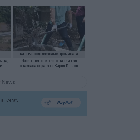
FB/Продължаваме промяната
рица,
Изриването не точно на тая кал
и.
очакваха хората от Кирил Петков.
в “Сега”,