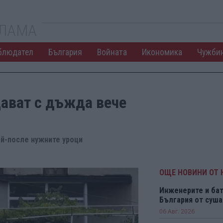
КЛАМА
блюдател
България
Войната
Икономика
Чужби
ават с дъжда вече
й-после нужните уроци
ОЩЕ НОВИНИ ОТ
Инженерите и бат
България от суша
06 Авг. 2026