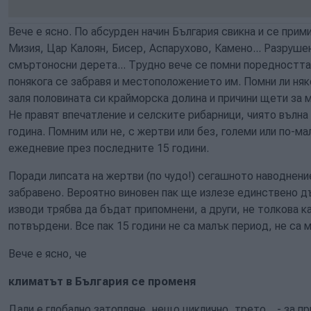
Вече е ясно. По абсурден начин България свикна и се прим
Мизия, Цар Калоян, Бисер, Аспарухово, Камено... Разрушен
смъртоносни дерета... Трудно вече се помни поредността 
понякога се забравя и местоположението им. Помни ли няко
заля половината си крайморска долина и причини щети за
Не правят впечатление и селските рибарници, чиято вълна
година. Помним или не, с жертви или без, големи или по-м
ежедневие през последните 15 години.
Поради липсата на жертви (по чудо!) сегашното наводне
забравено. Вероятно виновен пак ще излезе единствено 
изводи трябва да бъдат припомнени, а други, не толкова к
потвърдени. Все пак 15 години не са малък период, не са 
Вече е ясно, че
климатът в България се променя
Дали е глобално затопляне, нещо циклично, трето... - за пр