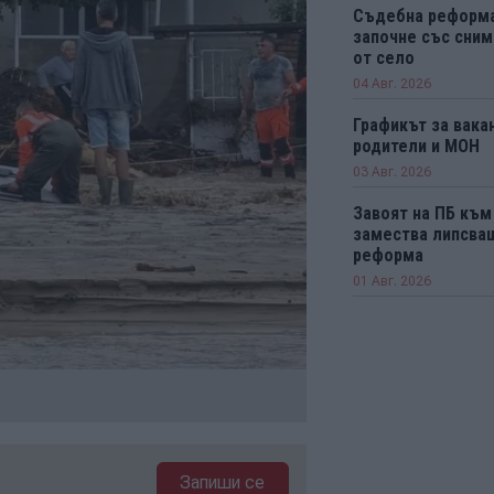
Съдебна реформ
започне със сним
от село
04 Авг. 2026
Графикът за вака
родители и МОН
03 Авг. 2026
Завоят на ПБ към 
замества липсва
реформа
01 Авг. 2026
Запиши се