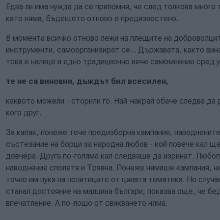
Едва ли има нужда да се припомня, че след толкова много
като няма, бъдещето отново е предизвестено.
В момента всичко отново лежи на плещите на доброволцит
инструменти, самоорганизират се... Държавата, както вина
това е налице и едно традиционно вече самомнение сред у
те не са виновни, дъждът бил всесилен,
каквото можели - сторили го. Най-накрая обаче следва да 
кого друг.
За капак, понеже тече предизборна кампания, наводнените
състезание на борци за народна любов - кой повече кал ще
довчера. Друга по-голяма кал следваше да изринат. Любоп
наводнение сполетя и Трявна. Понеже нямаше кампания, ни
точно им пука на политиците от цялата тематика. Но случая
станал достояние на малцина българи, показва още, че бе
впечатление. А по-лошо от свикването няма.