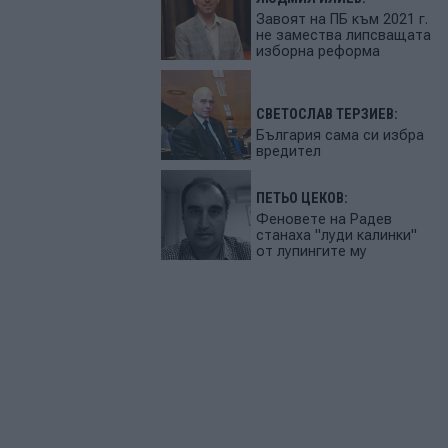
Завоят на ПБ към 2021 г.
не замества липсващата
изборна реформа
СВЕТОСЛАВ ТЕРЗИЕВ:
България сама си избра
вредител
ПЕТЬО ЦЕКОВ:
Феновете на Радев
станаха "луди калинки"
от лупингите му