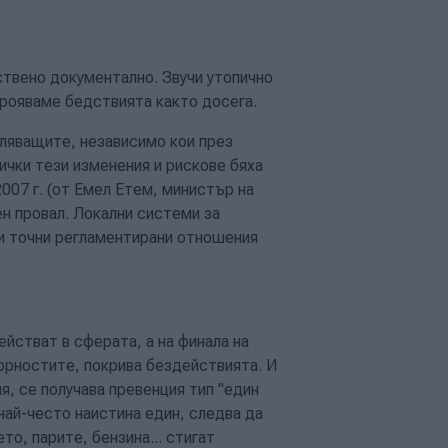
ствено документално. Звучи утопично
брояваме бедствията както досега.
вляващите, независимо кои през
ички тези изменения и рискове бяха
007 г. (от Емел Етем, министър на
н провал. Локални системи за
и и точни регламентирани отношения
йстват в сферата, а на финала на
орностите, покрива бездействията. И
я, се получава превенция тип "един
най-често наистина един, следва да
о, парите, бензина... стигат