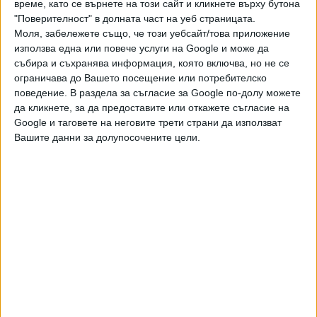
време, като се върнете на този сайт и кликнете върху бутона
"Поверителност" в долната част на уеб страницата.
Последвайте ни и в
Моля, забележете също, че този уебсайт/това приложение
използва една или повече услуги на Google и може да
събира и съхранява информация, която включва, но не се
Ако искате да подкрепите независимата
ограничава до Вашето посещение или потребителско
и качествена журналистика в “Сега”,
поведение. В раздела за съгласие за Google по-долу можете
можете да направите дарение през
да кликнете, за да предоставите или откажете съгласие на
PayPal
Google и таговете на неговите трети страни да използват
Вашите данни за долупосочените цели.
,
Ключови думи:
наводнение
Севлиево
Още новини по темата
Вали, гърми или не - водните бедствия
продължават
08 Юни 2026