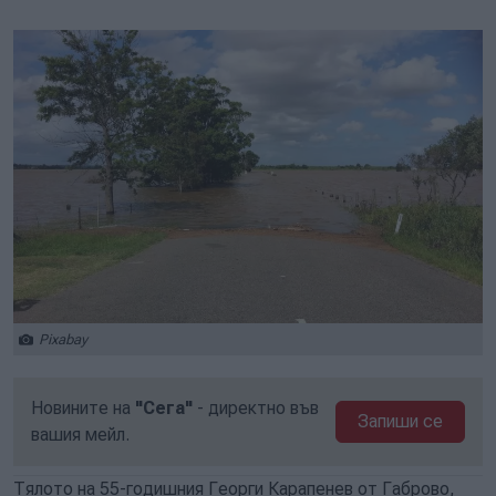
Play
Mute
Setti
Pixabay
Новините на
"Сега"
- директно във
Запиши се
вашия мейл.
Тялото на 55-годишния Георги Карапенев от Габрово,