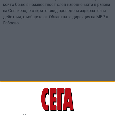
който беше в неизвестност след наводненията в района
на Севлиево, е открито след проведени издирвателни
действия, съобщиха от Областната дирекция на МВР в
Габрово.
В издирвателната операция са участвали служители на
Областната дирекция на МВР, районните управления в
Габрово и Севлиево, както и екипи на Регионалната