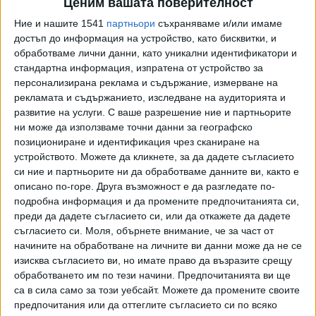
Ценим вашата поверителност
дирекция „Пожарна безопасност и защита на
Ние и нашите 1541
партньори
съхраняваме и/или имаме
населението“ в Габрово. За обследване на района е
достъп до информация на устройство, като бисквитки, и
използван и дрон.
обработваме лични данни, като уникални идентификатори и
стандартна информация, изпратена от устройство за
Тялото на мъжа е намерено на приблизително четири
персонализирана реклама и съдържание, измерване на
километра от мястото, на което за последно е бил
рекламата и съдържанието, изследване на аудиторията и
забелязан. На местопроизшествието се извършва
развитие на услуги.
С ваше разрешение ние и партньорите
оглед.
ни може да използваме точни данни за географско
позициониране и идентификация чрез сканиране на
По време на брифинг след наводненията в Севлиево
устройството. Можете да кликнете, за да дадете съгласието
представители на институциите съобщиха, че няма
си ние и партньорите ни да обработваме данните ви, както е
данни за други пострадали хора, а екипи на полицията и
описано по-горе. Друга възможност е да разгледате по-
пожарната работят по отводняване, обезопасяване и
подробна информация и да промените предпочитанията си,
преди да дадете съгласието си, или да откажете да дадете
подпомагане на засегнатите домакинства.
съгласието си.
Моля, обърнете внимание, че за част от
начините на обработване на личните ви данни може да не се
В следващите дни беше обявено издирването на 55-
изисква съгласието ви, но имате право да възразите срещу
годишния мъж, изчезнал след приливната вълна в района
обработването им по тези начини. Предпочитанията ви ще
на Севлиево. В област Габрово беше обявено бедствено
са в сила само за този уебсайт. Можете да промените своите
положение заради интензивните валежи, повишените
предпочитания или да оттеглите съгласието си по всяко
нива на реките и наводненията в региона.