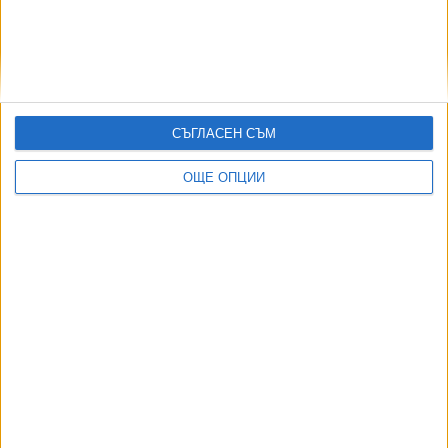
07 Авг. 2026
Индия се отказа от сделката за изтребители Су-57Е от
Русия
06 Авг. 2026
СЪГЛАСЕН СЪМ
Иран и Оман договориха отварянето на Ормузкия проток
05 Авг. 2026
ОЩЕ ОПЦИИ
ТУШ
Разгледай всички