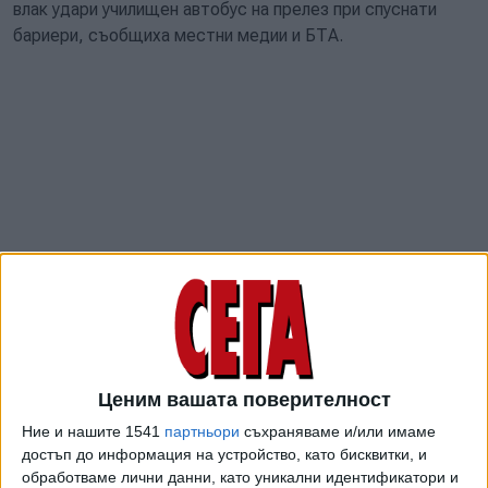
влак удари училищен автобус на прелез при спуснати
бариери, съобщиха местни медии и БТА.
Според някои съобщения в автобуса е имало седем
деца. Министърът на транспорта Жан-Люк Крюк уточни,
Ценим вашата поверителност
че две деца са загинали, а другите две жертви са
Ние и нашите 1541
партньори
съхраняваме и/или имаме
кондукторът на влака и водачът на автобуса. Сред
достъп до информация на устройство, като бисквитки, и
стотината пътници във влака няма пострадали.
обработваме лични данни, като уникални идентификатори и