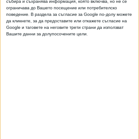
събира и съхранява информация, която включва, но не се
ограничава до Вашето посещение или потребителско
поведение. В раздела за съгласие за Google по-долу можете
Още новини по темата
да кликнете, за да предоставите или откажете съгласие на
Google и таговете на неговите трети страни да използват
Национална стачка парализира транспорта в
Вашите данни за долупосочените цели.
Белгия
12 Март 2026
Проф. Албена Йорданова получи €1 млн. за
изследване на рядко заболяване
27 Февр. 2026
Нидерландия и Белгия ни подаряват кораби
срещу обучение на украински бойци
12 Февр. 2026