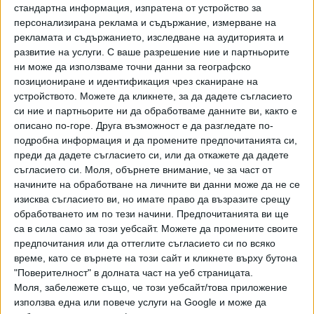
стандартна информация, изпратена от устройство за
От дружеството за поддръжка на железопътната мрежа
персонализирана реклама и съдържание, измерване на
уточняват, че светлинната сигнализация също е била
рекламата и съдържанието, изследване на аудиторията и
включена в червено за очаквано преминаване на влак
развитие на услуги.
С ваше разрешение ние и партньорите
преди автобусът да пресече релсите.
ни може да използваме точни данни за географско
позициониране и идентификация чрез сканиране на
Подобни инциденти в страната не са рядкост, като в
устройството. Можете да кликнете, за да дадете съгласието
повечето случаи са свързани с нарушения от страна на
си ние и партньорите ни да обработваме данните ви, както е
описано по-горе. Друга възможност е да разгледате по-
водачите на автомобили, сочи статистиката.
подробна информация и да промените предпочитанията си,
преди да дадете съгласието си, или да откажете да дадете
Последвайте ни и в
съгласието си.
Моля, обърнете внимание, че за част от
начините на обработване на личните ви данни може да не се
изисква съгласието ви, но имате право да възразите срещу
Ако искате да подкрепите независимата
обработването им по тези начини. Предпочитанията ви ще
и качествена журналистика в “Сега”,
можете да направите дарение през
са в сила само за този уебсайт. Можете да промените своите
PayPal
предпочитания или да оттеглите съгласието си по всяко
време, като се върнете на този сайт и кликнете върху бутона
"Поверителност" в долната част на уеб страницата.
,
Ключови думи:
Белгия
жп катастрофа
Моля, забележете също, че този уебсайт/това приложение
използва една или повече услуги на Google и може да