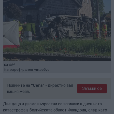
Bild
Катастрофиралият микробус
Новините на
"Сега"
- директно във
Запиши се
вашия мейл.
Две деца и двама възрастни са загинали в днешната
катастрофа в белгийската област Фландрия, след като