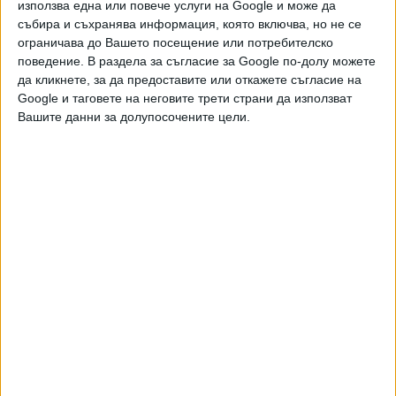
използва една или повече услуги на Google и може да
Ключови думи:
Алтернатива за Германия
събира и съхранява информация, която включва, но не се
ограничава до Вашето посещение или потребителско
поведение. В раздела за съгласие за Google по-долу можете
да кликнете, за да предоставите или откажете съгласие на
Google и таговете на неговите трети страни да използват
Още новини по темата
Вашите данни за долупосочените цели.
"Алтернатива за Германия" се кани скоро да
управлява сама
04 Юли 2026
Крайнодясната "Алтернатива за Германия" се
изравни с блока на канцлера Мерц
30 Март 2026
В Лайпциг е задържан депутат от "Алтернатива