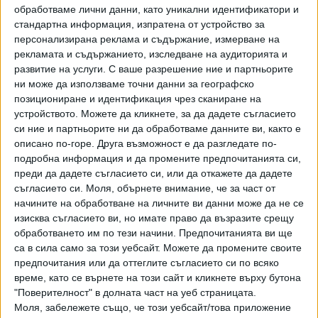
обработваме лични данни, като уникални идентификатори и
на кабинета на Олаф Шолц и в случай, че не го издържи,
стандартна информация, изпратена от устройство за
ще има извънредни избори на 23 февруари.
персонализирана реклама и съдържание, измерване на
рекламата и съдържанието, изследване на аудиторията и
В документа депутатите обвиняват АзГ в стремеж да
развитие на услуги.
С ваше разрешение ние и партньорите
разруши свободния демократичен ред в Германия и
ни може да използваме точни данни за географско
настояват действията й да бъдат обявени за
позициониране и идентификация чрез сканиране на
противоконституционни. Ако това бъде прието, АзГ
устройството. Можете да кликнете, за да дадете съгласието
може да бъде забранена и финансирането й от
си ние и партньорите ни да обработваме данните ви, както е
държавния бюджет да бъде спряно.
описано по-горе. Друга възможност е да разгледате по-
подробна информация и да промените предпочитанията си,
АзГ се приема в Германия като проруска партия.
преди да дадете съгласието си, или да откажете да дадете
съгласието си.
Моля, обърнете внимание, че за част от
Последвайте ни и в
начините на обработване на личните ви данни може да не се
изисква съгласието ви, но имате право да възразите срещу
обработването им по тези начини. Предпочитанията ви ще
Ако искате да подкрепите независимата
са в сила само за този уебсайт. Можете да промените своите
и качествена журналистика в “Сега”,
предпочитания или да оттеглите съгласието си по всяко
можете да направите дарение през
време, като се върнете на този сайт и кликнете върху бутона
PayPal
"Поверителност" в долната част на уеб страницата.
Моля, забележете също, че този уебсайт/това приложение