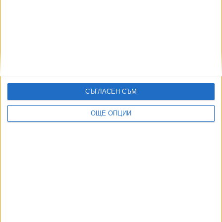
02 Авг. 2026
Израелски съд спря плана за охрана на затвор с
крокодили
03 Авг. 2026
Иран и Оман договориха отварянето на Ормузкия проток
05 Авг. 2026
СЪГЛАСЕН СЪМ
Индия се отказа от сделката за изтребители Су-57Е от
Русия
ОЩЕ ОПЦИИ
06 Авг. 2026
ТУШ
Разгледай всички