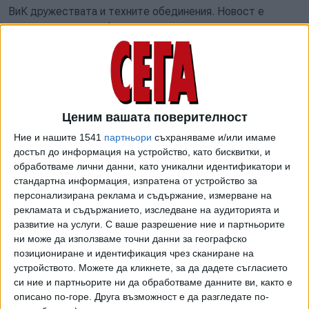
ВиК дружествата и техните обединения. Новост е
идеята за две тарифи - за домакинствата и за
стопанските клиенти.
От опозицията критикуваха вносителите, че се опитват
да "узаконят безхаберие". Според Владислав Горанов от
ГЕРБ цената не трябва да зависи от това кой е
Ценим вашата поверителност
потребителят, а какво количество вода използва.
Ние и нашите 1541
партньори
съхраняваме и/или имаме
От ДПС на Делян Пеевски подкрепиха промените, но
достъп до информация на устройство, като бисквитки, и
обещаха да внесат предложения между първо и второ
обработваме лични данни, като уникални идентификатори и
стандартна информация, изпратена от устройство за
четене. Йордан Терзийски от "Продължаваме
персонализирана реклама и съдържание, измерване на
промяната" каза, че важната тема е "устойчивото
рекламата и съдържанието, изследване на аудиторията и
ценообразуване", а настоящият законопроект не
развитие на услуги.
С ваше разрешение ние и партньорите
предлага решение на този въпрос. От ПП също ще
ни може да използваме точни данни за географско
внесат свои предложения между първо и второ четене.
позициониране и идентификация чрез сканиране на
Джипо Джипов от "Демократична България" пък
устройството. Можете да кликнете, за да дадете съгласието
заподозря, че се "оставя вратичка за вдигане на цените
си ние и партньорите ни да обработваме данните ви, както е
описано по-горе. Друга възможност е да разгледате по-
в кратки срокове".