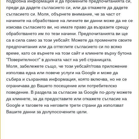
подробна информация и да промените предпочитанията си,
На чисто
преди да дадете съгласието си, или да откажете да дадете
съгласието си.
Моля, обърнете внимание, че за част от
Междувременно омбудсманът Велислава Делчева
начините на обработване на личните ви данни може да не се
изисква съгласието ви, но имате право да възразите срещу
настоя за мащабни промени във ВиК сектора.
обработването им по тези начини. Предпочитанията ви ще
"Подобрение няма, но трайно увеличение на цените има",
са в сила само за този уебсайт. Можете да промените своите
пише тя в писмо до Временната комисия по бюджет и
предпочитания или да оттеглите съгласието си по всяко
финанси.
време, като се върнете на този сайт и кликнете върху бутона
"Поверителност" в долната част на уеб страницата.
"При огромни инвестиции от 2020 г. до момента загубите
Моля, забележете също, че този уебсайт/това приложение
на вода в страната остават изключително високи – над
използва една или повече услуги на Google и може да
60%, а средното увеличение на цените е над 72%. Тук
събира и съхранява информация, която включва, но не се
логично възниква въпросът – защо няма ефект от
ограничава до Вашето посещение или потребителско
инвестициите", пише Делчева, като припомня, че пред
поведение. В раздела за съгласие за Google по-долу можете
да кликнете, за да предоставите или откажете съгласие на
тежки водни режими и кризи са изправени в Сливен,
Google и таговете на неговите трети страни да използват
Омуртаг, Шумен, Плевен, Брезник и населени места в
Вашите данни за долупосочените цели.
София област.
Според омбудсмана е необходимо приемането на изцяло
нов Закон за водоснабдяването и