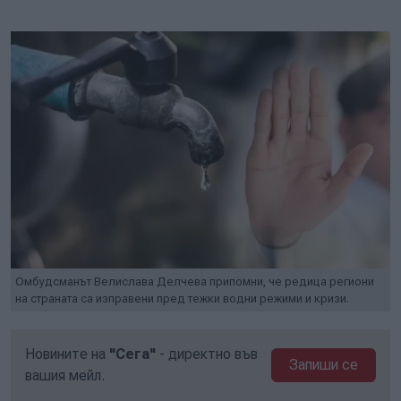
Play
Mute
Setti
Омбудсманът Велислава Делчева припомни, че редица региони
на страната са изправени пред тежки водни режими и кризи.
Новините на
"Сега"
- директно във
Запиши се
вашия мейл.